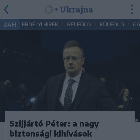
• Ukrajna
•
•
•
24H
ERDÉLYI HÍREK
BELFÖLD
KÜLFÖLD
G
Szijjártó Péter: a nagy
biztonsági kihívások