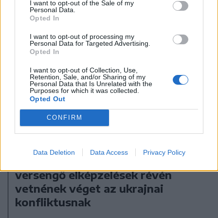
I want to opt-out of the Sale of my
Personal Data.
Opted In
I want to opt-out of processing my
Personal Data for Targeted Advertising.
Opted In
I want to opt-out of Collection, Use,
Retention, Sale, and/or Sharing of my
Personal Data that Is Unrelated with the
Purposes for which it was collected.
Opted Out
CONFIRM
2024. szeptember 25., szerda
Data Deletion
Data Access
Privacy Policy
Győzelmi és béketervek: egymással
versengő elképzelések révén
vetnének véget az ukrajnai
konfliktusnak