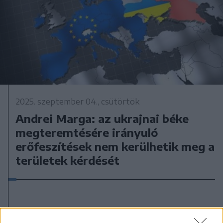
2025. szeptember 04., csütörtök
Andrei Marga: az ukrajnai béke
megteremtésére irányuló
erőfeszítések nem kerülhetik meg a
területek kérdését