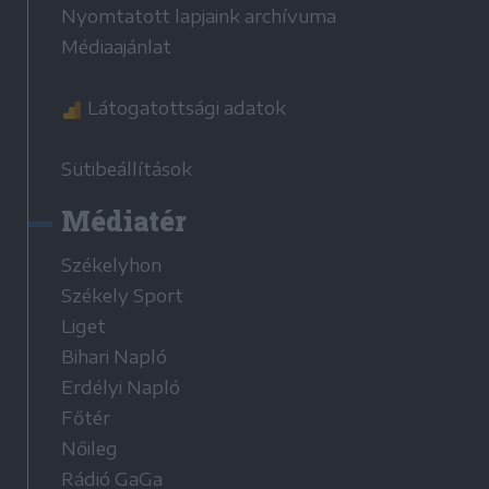
Nyomtatott lapjaink archívuma
Médiaajánlat
Látogatottsági adatok
Sütibeállítások
Médiatér
Székelyhon
Székely Sport
Liget
Bihari Napló
Erdélyi Napló
Főtér
Nőileg
Rádió GaGa