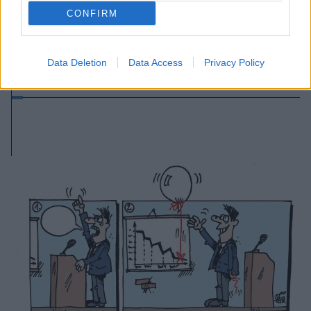
CONFIRM
2026. július 24., péntek
Az AUR PSD-s tisztára mosási
Data Deletion
Data Access
Privacy Policy
akciója