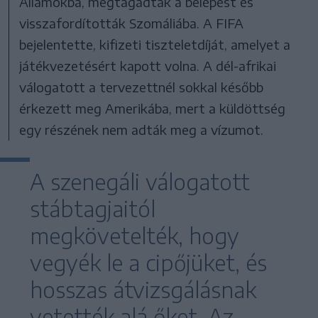
Államokba, megtagadták a belépést és
visszafordították Szomáliába. A FIFA
bejelentette, kifizeti tiszteletdíját, amelyet a
játékvezetésért kapott volna. A dél-afrikai
válogatott a tervezettnél sokkal később
érkezett meg Amerikába, mert a küldöttség
egy részének nem adták meg a vízumot.
A szenegáli válogatott
stábtagjaitól
megkövetelték, hogy
vegyék le a cipőjüket, és
hosszas átvizsgálásnak
vetették alá őket. Az