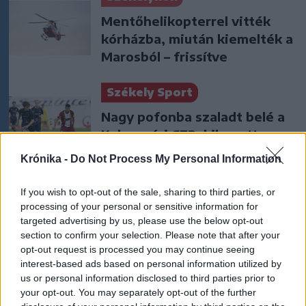
Mentőhelikopterrel vitték
kórházba, miután kiemelték a
Marosból – frissítve
Székely Sport
Nagy pofonba szaladt belé a
Kolozsvári CFR, kikapott a
Győr és a Loki is
Krónika -
Do Not Process My Personal Information
Nőileg
If you wish to opt-out of the sale, sharing to third parties, or
processing of your personal or sensitive information for
Sándor Ella: Na, indíts, s
targeted advertising by us, please use the below opt-out
menjünk!
section to confirm your selection. Please note that after your
opt-out request is processed you may continue seeing
interest-based ads based on personal information utilized by
us or personal information disclosed to third parties prior to
your opt-out. You may separately opt-out of the further