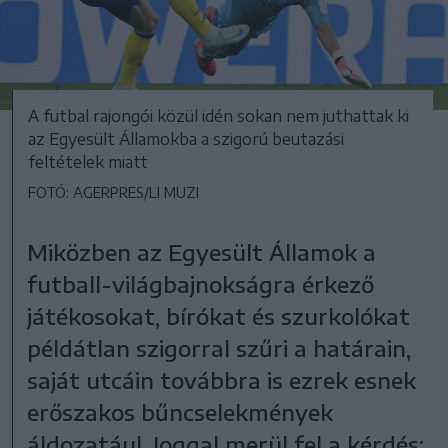
A futbal rajongói közül idén sokan nem juthattak ki
az Egyesült Államokba a szigorú beutazási
feltételek miatt
FOTÓ: AGERPRES/LI MUZI
Miközben az Egyesült Államok a
futball-világbajnokságra érkező
játékosokat, bírókat és szurkolókat
példátlan szigorral szűri a határain,
saját utcáin továbbra is ezrek esnek
erőszakos bűncselekmények
áldozatául. Joggal merül fel a kérdés: