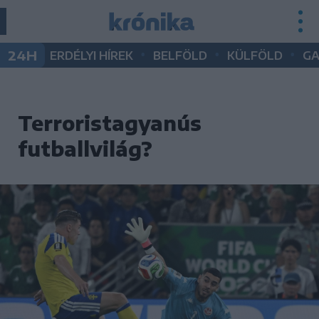
•
•
•
24H
ERDÉLYI HÍREK
BELFÖLD
KÜLFÖLD
G
Terroristagyanús
futballvilág?