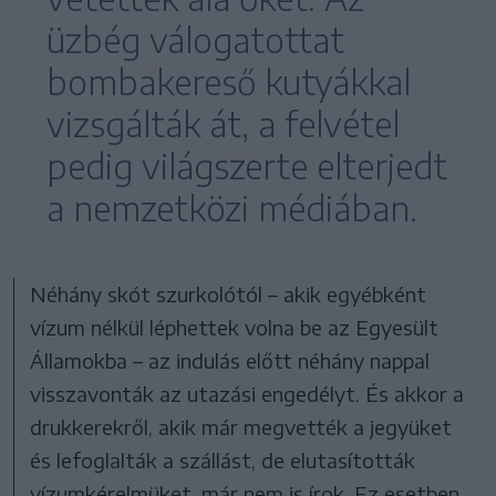
üzbég válogatottat
bombakereső kutyákkal
vizsgálták át, a felvétel
pedig világszerte elterjedt
a nemzetközi médiában.
Néhány skót szurkolótól – akik egyébként
vízum nélkül léphettek volna be az Egyesült
Államokba – az indulás előtt néhány nappal
visszavonták az utazási engedélyt. És akkor a
drukkerekről, akik már megvették a jegyüket
és lefoglalták a szállást, de elutasították
vízumkérelmüket, már nem is írok. Ez esetben