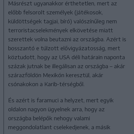
Másrészt ugyanakkor érthetetlen, mert az
előbb felsorolt személyek (játékosok,
küldöttségek tagjai, bíró) valószínűleg nem
terroristacselekmények elkövetése miatt
szerettek volna beutazni az országba. Azért is
bosszantó e túlzott elővigyázatosság, mert
köztudott, hogy az USA déli határain naponta
százak jutnak be illegálisan az országba – akár
szárazföldön Mexikón keresztül, akár
csónakokon a Karib-térségből.
És azért is faramuci a helyzet, mert egyik
oldalon nagyon ügyelnek arra, hogy az
országba belépők nehogy valami
meggondolatlant cselekedjenek, a másik