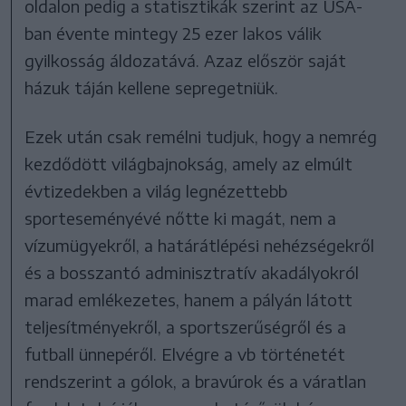
oldalon pedig a statisztikák szerint az USA-
ban évente mintegy 25 ezer lakos válik
gyilkosság áldozatává. Azaz először saját
házuk táján kellene sepregetniük.
Ezek után csak remélni tudjuk, hogy a nemrég
kezdődött világbajnokság, amely az elmúlt
évtizedekben a világ legnézettebb
sporteseményévé nőtte ki magát, nem a
vízumügyekről, a határátlépési nehézségekről
és a bosszantó adminisztratív akadályokról
marad emlékezetes, hanem a pályán látott
teljesítményekről, a sportszerűségről és a
futball ünnepéről. Elvégre a vb történetét
rendszerint a gólok, a bravúrok és a váratlan