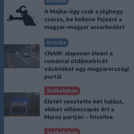
Krónika
A Majka-ügy csak a jéghegy
csúcsa, be kellene fejezni a
magyar–magyar acsarkodást
Krónika
CNAIR: alaposan átveri a
romániai útdíjmatricát
vásárlókat egy magyarországi
portál
Székelyhon
Életét vesztette két halász,
akiket villámcsapás ért a
Maros partján – frissítve
Székelyhon