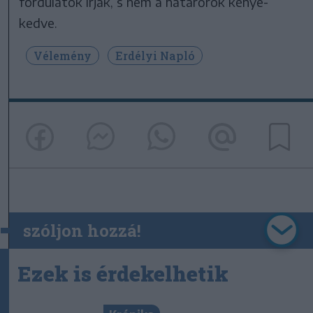
fordulatok írják, s nem a határőrök kénye-
kedve.
Vélemény
Erdélyi Napló
szóljon hozzá!
Ezek is érdekelhetik