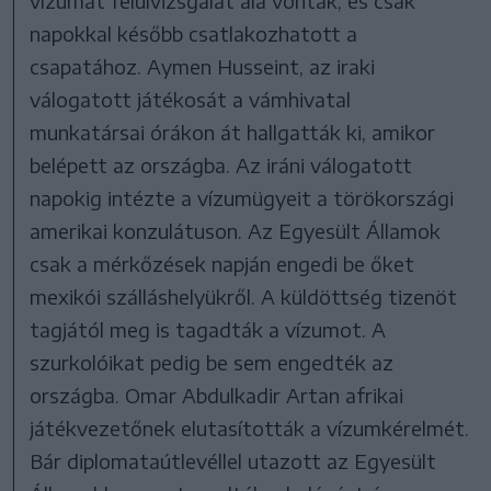
vízumát felülvizsgálat alá vonták, és csak
napokkal később csatlakozhatott a
csapatához. Aymen Husseint, az iraki
válogatott játékosát a vámhivatal
munkatársai órákon át hallgatták ki, amikor
belépett az országba. Az iráni válogatott
napokig intézte a vízumügyeit a törökországi
amerikai konzulátuson. Az Egyesült Államok
csak a mérkőzések napján engedi be őket
mexikói szálláshelyükről. A küldöttség tizenöt
tagjától meg is tagadták a vízumot. A
szurkolóikat pedig be sem engedték az
országba. Omar Abdulkadir Artan afrikai
játékvezetőnek elutasították a vízumkérelmét.
Bár diplomataútlevéllel utazott az Egyesült