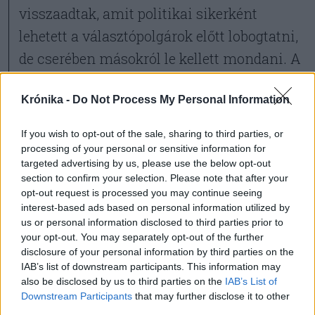
visszaadtak, amit politikai sikerként
lehetett a választópolgárok előtt lobogtatni,
de cserében másokról le kellett mondani. A
helyzetet tetézte, hogy a megyés püspök is
Krónika -
Do Not Process My Personal Information
csak ritkán szólalt meg az ügyben – hogy
ennek mi az oka, szintén nem tudni
If you wish to opt-out of the sale, sharing to third parties, or
biztosan, de köze lehet a két dudás egy
processing of your personal or sensitive information for
targeted advertising by us, please use the below opt-out
csárdában elvhez, aminek történelmi
section to confirm your selection. Please note that after your
előzményei is vannak: az elmúlt
opt-out request is processed you may continue seeing
interest-based ads based on personal information utilized by
évszázadok során nem egyszer voltak
us or personal information disclosed to third parties prior to
nézeteltérések a két, püspöki rangú egyházi
your opt-out. You may separately opt-out of the further
disclosure of your personal information by third parties on the
elöljáró elődei között.
IAB’s list of downstream participants. This information may
Az RMDSZ egyébként a botrány kapcsán
also be disclosed by us to third parties on the
IAB’s List of
Downstream Participants
that may further disclose it to other
egyrészt a kompromisszumos megoldás
third parties.