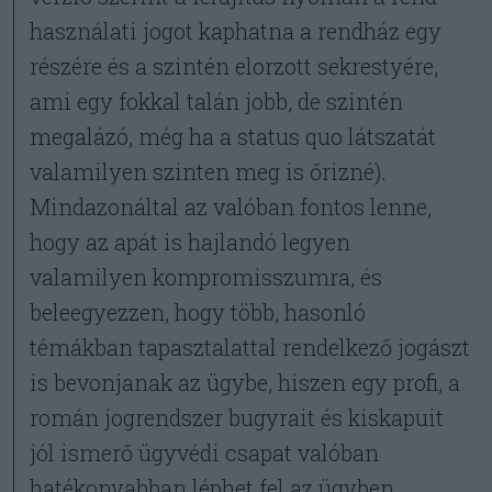
használati jogot kaphatna a rendház egy
részére és a szintén elorzott sekrestyére,
ami egy fokkal talán jobb, de szintén
megalázó, még ha a status quo látszatát
valamilyen szinten meg is őrizné).
Mindazonáltal az valóban fontos lenne,
hogy az apát is hajlandó legyen
valamilyen kompromisszumra, és
beleegyezzen, hogy több, hasonló
témákban tapasztalattal rendelkező jogászt
is bevonjanak az ügybe, hiszen egy profi, a
román jogrendszer bugyrait és kiskapuit
jól ismerő ügyvédi csapat valóban
hatékonyabban léphet fel az ügyben.