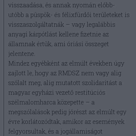
visszaadása, és annak nyomán előbb-
utóbb a püspök- és félixfürdői területeket is
visszaszolgáltatnák – vagy legalábbis
anyagi kárpótlást kellene fizetnie az
államnak értük, ami óriási összeget
jelentene.
Mindez egyébként az elmúlt években úgy
zajlott le, hogy az RMDSZ nem vagy alig
szólalt meg, alig mutatott szolidaritást a
magyar egyházi vezető restitúciós
szélmalomharca közepette – a
megszólalások pedig jórészt az elmúlt egy
évre korlátozódtak, amikor az események
felgyorsultak, és a jogállamiságot