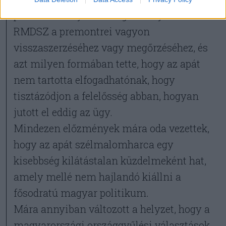
pontosan milyen támogatást ajánlott fel az
RMDSZ a premontrei vagyon
visszaszerzéséhez vagy megőrzéséhez, és
azt milyen formában tette, hogy az apát
nem tartotta elfogadhatónak, hogy
tisztázódjon a felelősség abban, hogyan
jutott el eddig az ügy.
Mindezen előzmények mára oda vezettek,
hogy az apát szélmalomharca egy
kisebbség kilátástalan küzdelmeként hat,
amely mellé nem hajlandó kiállni a
fősodratú magyar politikum.
Mára annyiban változott a helyzet, hogy a
magyarországi országgyűlési választások