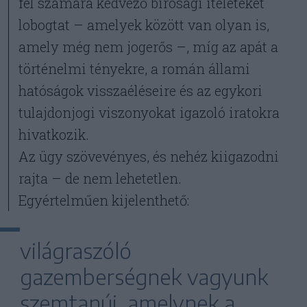
fél számára kedvező bírósági ítéleteket
lobogtat – amelyek között van olyan is,
amely még nem jogerős –, míg az apát a
történelmi tényekre, a román állami
hatóságok visszaéléseire és az egykori
tulajdonjogi viszonyokat igazoló iratokra
hivatkozik.
Az ügy szövevényes, és nehéz kiigazodni
rajta – de nem lehetetlen.
Egyértelműen kijelenthető:
világraszóló
gazemberségnek vagyunk
szemtanúi, amelynek a