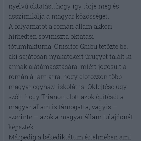
nyelvű oktatást, hogy így törje meg és
asszimilálja a magyar közösséget.
A folyamatot a román állam akkori,
hírhedten soviniszta oktatási
tótumfaktuma, Onisifor Ghibu tetőzte be,
aki sajátosan nyakatekert ürügyet talált ki
annak alátámasztására, miért jogosult a
román állam arra, hogy elorozzon több
magyar egyházi iskolát is. Okfejtése úgy
szólt, hogy Trianon előtt azok építését a
magyar állam is támogatta, vagyis –
szerinte – azok a magyar állam tulajdonát
képezték.
Márpedig a békediktátum értelmében ami