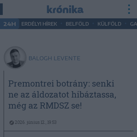
•
•
•
24H
ERDÉLYI HÍREK
BELFÖLD
KÜLFÖLD
G
BALOGH LEVENTE
Premontrei botrány: senki
ne az áldozatot hibáztassa,
még az RMDSZ se!
2026. június 12., 19:53