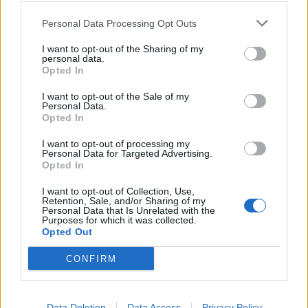
szükségességét, illetve annak érdekében
Personal Data Processing Opt Outs
kifejtett erőfeszítéseit hangsúlyozta,
I want to opt-out of the Sharing of my
másrészt azzal vádolta meg az apátot, hogy
personal data.
Opted In
elutasította a szövetség közvetítését és jogi
I want to opt-out of the Sale of my
támogatását.
Personal Data.
Opted In
I want to opt-out of processing my
Mindez így utólag némileg
Personal Data for Targeted Advertising.
Opted In
áldozathibáztatásként hat.
I want to opt-out of Collection, Use,
Retention, Sale, and/or Sharing of my
Personal Data that Is Unrelated with the
Anzelm apátot ismerve ugyanis
Purposes for which it was collected.
Opted Out
kijelenthető: rendszerint hálásan fogad
CONFIRM
minden önzetlen segítséget és támogatást.
Ezért a tisztán látás érdekében jó lenne
tudni, hogy az elmúlt évtizedekben
Data Deletion
Data Access
Privacy Policy