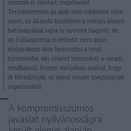
orozzák el iskoláit, ingatlanait.
Természetesen az apát sem tökéletes, nem
szent, az állandó küzdelem a román állami
hatóságokkal rajta is nyomot hagyott, de
az ő álláspontja is érthető: nem azon
elöljáróként akar bevonulni a rend
történetébe, aki önként lemondott a váradi
rendházról, hiszen valójában azáltal, hogy
őt félreállítják, az egész rendet megfosztják
ingatlanától.
A kompromisszumos
javaslat nyilvánosságra
került elemei alapján