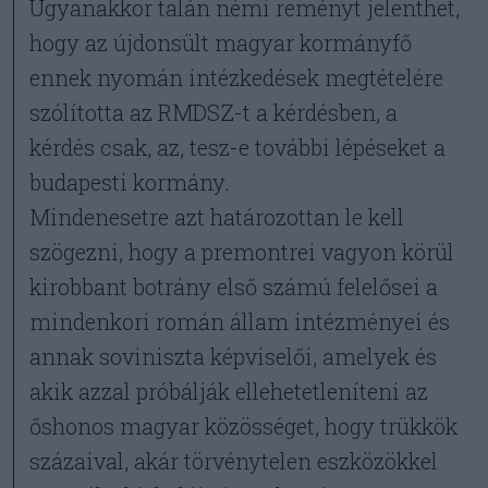
Ugyanakkor talán némi reményt jelenthet,
hogy az újdonsült magyar kormányfő
ennek nyomán intézkedések megtételére
szólította az RMDSZ-t a kérdésben, a
kérdés csak, az, tesz-e további lépéseket a
budapesti kormány.
Mindenesetre azt határozottan le kell
szögezni, hogy a premontrei vagyon körül
kirobbant botrány első számú felelősei a
mindenkori román állam intézményei és
annak soviniszta képviselői, amelyek és
akik azzal próbálják ellehetetleníteni az
őshonos magyar közösséget, hogy trükkök
százaival, akár törvénytelen eszközökkel