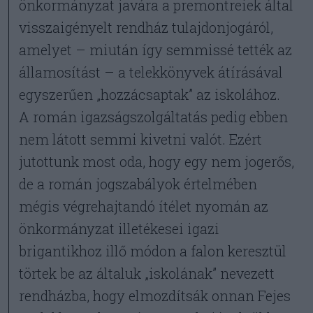
önkormányzat javára a premontreiek által
visszaigényelt rendház tulajdonjogáról,
amelyet – miután így semmissé tették az
államosítást – a telekkönyvek átírásával
egyszerűen „hozzácsaptak” az iskolához.
A román igazságszolgáltatás pedig ebben
nem látott semmi kivetni valót. Ezért
jutottunk most oda, hogy egy nem jogerős,
de a román jogszabályok értelmében
mégis végrehajtandó ítélet nyomán az
önkormányzat illetékesei igazi
brigantikhoz illő módon a falon keresztül
törtek be az általuk „iskolának” nevezett
rendházba, hogy elmozdítsák onnan Fejes