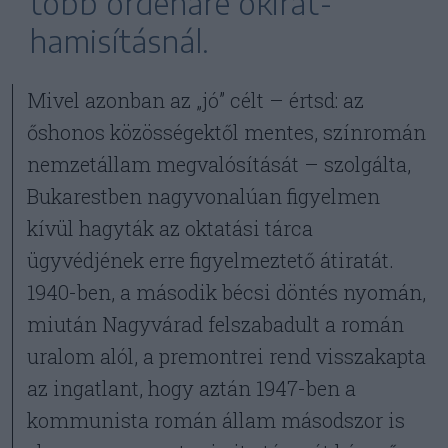
több ordenáré okirat-
hamisításnál.
Mivel azonban az „jó” célt – értsd: az
őshonos közösségektől mentes, színromán
nemzetállam megvalósítását – szolgálta,
Bukarestben nagyvonalúan figyelmen
kívül hagyták az oktatási tárca
ügyvédjének erre figyelmeztető átiratát.
1940-ben, a második bécsi döntés nyomán,
miután Nagyvárad felszabadult a román
uralom alól, a premontrei rend visszakapta
az ingatlant, hogy aztán 1947-ben a
kommunista román állam másodszor is