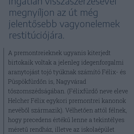
ingatlan visszaszerzésével
megnyíljon az út még
jelentősebb vagyonelemek
restitúciójára.
A premontreieknek ugyanis kiterjedt
birtokaik voltak a jelenleg idegenforgalmi
aranytojást tojó tyúknak számító Félix- és
Püspökfürdőn is, Nagyvárad
tőszomszédságában. (Félixfürdő neve eleve
Helcher Félix egykori premontrei kanonok
nevéből származik). Vélhetően attól félnek,
hogy precedens értékű lenne a tekintélyes
méretű rendház, illetve az iskolaépület