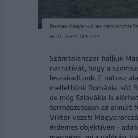
Román–magyar–ukrán hármashatár Sza
FOTÓ: ORBÁN ORSOLYA
Számtalanszor halljuk Mag
narratívát, hogy a szomsz
leszakadtunk. E mítosz ala
mellettünk Románia, sőt Bu
de még Szlovákia is elérh
természetesen az elmúlt 1
Viktor vezeti Magyarorsz
érdemes objektíven – adat
megnézni, mi a valóság.
Ké