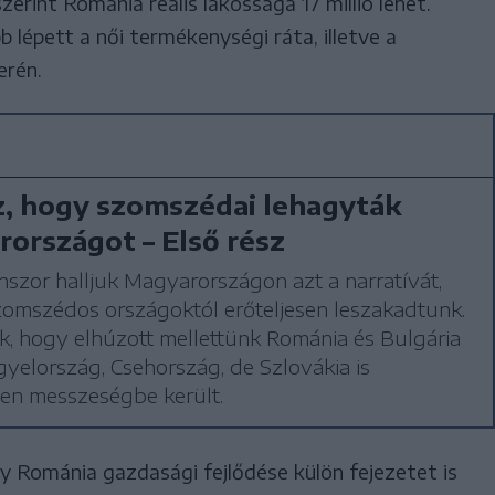
zerint Románia reális lakossága 17 millió lehet.
lépett a női termékenységi ráta, illetve a
erén.
, hogy szomszédai lehagyták
országot – Első rész
szor halljuk Magyarországon azt a narratívát,
zomszédos országoktól erőteljesen leszakadtunk.
ják, hogy elhúzott mellettünk Románia és Bulgária
ngyelország, Csehország, de Szlovákia is
len messzeségbe került.
ogy Románia gazdasági fejlődése külön fejezetet is