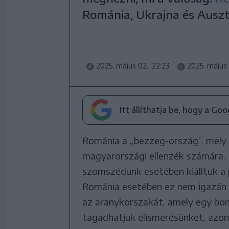
Románia, Ukrajna és Ausz
2025. május 02., 22:23
2025. május 
Itt állíthatja be, hogy a Go
Románia a ,,bezzeg-ország”, mely 
magyarországi ellenzék számára. H
szomszédunk esetében kiálltuk a p
Románia esetében ez nem igazán 
az aranykorszakát, amely egy bo
tagadhatjuk elismerésünket, azon