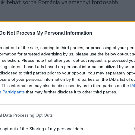
ük tehát sorba Románia valamennyi fontosabb
mánia 2010 és 2023 közt nagyot fejlődött: 8
Do Not Process My Personal Information
, amely a magyarországinál gyorsabb ütemű
 igaz: ez idő alatt Magyarország duplázott, ám
to opt-out of the sale, sharing to third parties, or processing of your per
SD-ről az éves bruttó átlagbér elérte a 19 033
formation for targeted advertising by us, please use the below opt-out s
r selection. Please note that after your opt-out request is processed y
ató jobb a magyarnál.
eing interest-based ads based on personal information utilized by us or
disclosed to third parties prior to your opt-out. You may separately opt-
losure of your personal information by third parties on the IAB’s list of
gi csoda itt még nem áll meg,
. This information may also be disclosed by us to third parties on the
IA
Participants
that may further disclose it to other third parties.
intetében előnyünk volt, az
ndszerünk pedig messze a
l Data Processing Opt Outs
rt. 2025-re mind a kettőben a
o opt-out of the Sharing of my personal data.