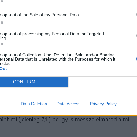
tre jutottak velünk.
In
o opt-out of the Sale of my Personal Data.
In
te erejét, mint a magyar forint. A megélhetési
to opt-out of processing my Personal Data for Targeted
ing.
n a románok árai jobban növekedtek, cserébe
In
ettek arányaiban magasabbak. A két ország
o opt-out of Collection, Use, Retention, Sale, and/or Sharing
nyítva nem igazán változott.
ersonal Data that Is Unrelated with the Purposes for which it
lected.
Out
éke Romániában 2010 óta szinte állandó, mi
CONFIRM
ére Románia az államadósság tekintetében akkor,
Data Deletion
Data Access
Privacy Policy
niában eszméletlen magas volt (29,6), ebben
int mi (jelenleg 7,1 ) de így is messze elmarad a mi