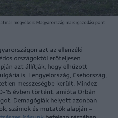
tmár megyében: Magyarország ma is igazodási pont
yarországon azt az ellenzéki
édos országoktól erőteljesen
pján azt állítják, hogy elhúzott
lgária is, Lengyelország, Csehország,
etetlen messzeségbe került. Mindez
0-15 évben történt, amióta Orbán
ágot. Demagógiák helyett azonban
ok, számok és mutatók alapján –
trészes írásunk
befejező részében