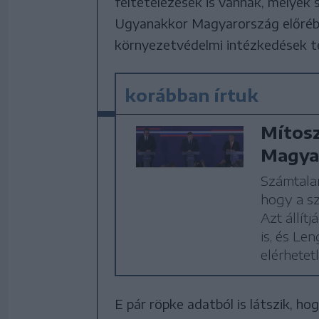
feltételezések is vannak, melyek s
Ugyanakkor Magyarország előrébb 
környezetvédelmi intézkedések t
korábban írtuk
Mítosz
Magyar
Számtalan
hogy a s
Azt állít
is, és Le
elérhetet
E pár röpke adatból is látszik, h