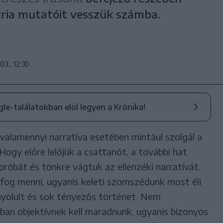
tria mutatóit vesszük számba.
03., 12:30
ogle-találatokban elöl legyen a Krónika!
valamennyi narratíva esetében mintául szolgál a
ogy előre lelőjük a csattanót, a további hat
róbát és tönkre vágtuk az ellenzéki narratívát.
fog menni, ugyanis keleti szomszédunk most éli
nyolult és sok tényezős történet. Nem
ban objektívnek kell maradnunk, ugyanis bizonyos