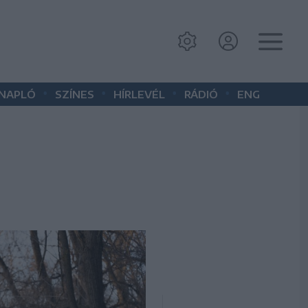
•
•
•
•
 NAPLÓ
SZÍNES
HÍRLEVÉL
RÁDIÓ
ENG