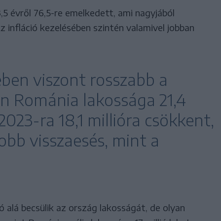
5 évről 76,5-re emelkedett, ami nagyjából
infláció kezelésében szintén valamivel jobban
ében viszont rosszabb a
en Románia lakossága 21,4
 2023-ra 18,1 millióra csökkent,
obb visszaesés, mint a
ió alá becsülik az ország lakosságát, de olyan