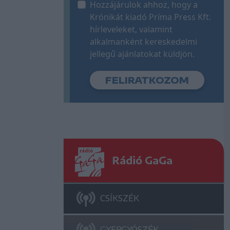
Hozzájárulok ahhoz, hogy a
Krónikát kiadó Príma Press Kft.
hírleveleket, valamint
alkalmanként kereskedelmi
jellegű ajánlatokat küldjön.
Rádió GaGa
CSÍKSZÉK
GYERGYÓSZÉK