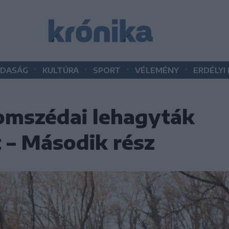
•
•
•
•
DASÁG
KULTÚRA
SPORT
VÉLEMÉNY
ERDÉLYI
omszédai lehagyták
 – Második rész