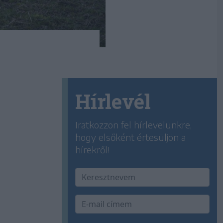
Hírlevél
Iratkozzon fel hírlevelünkre,
hogy elsőként értesüljön a
hírekről!