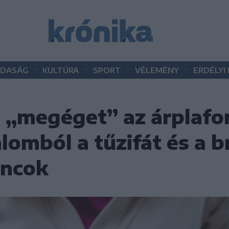
•
•
•
•
DASÁG
KULTÚRA
SPORT
VÉLEMÉNY
ERDÉLYI
t „megéget” az árplafo
lomból a tűzifát és a b
áncok