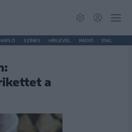
•
•
•
•
 NAPLÓ
SZÍNES
HÍRLEVÉL
RÁDIÓ
ENG
n:
rikettet a