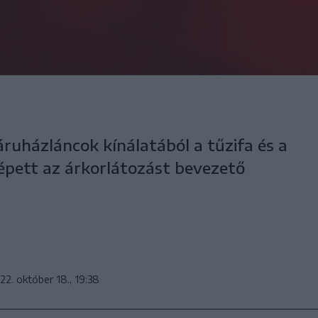
ruházláncok kínálatából a tűzifa és a
lépett az árkorlátozást bevezető
22. október 18., 19:38