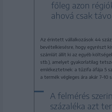
főleg azon régió
ahová csak távolr
Az érintett vállalkozások 44 száz
bevételkiesésre, hogy egyrészt ki
számlát állít ki az egyéb költségek
stb.), amelyet gyakorlatilag tet
emlékeztetnek: a tűzifa áfája 5 s
a termék végleges ára akár 7–10 s
A felmérés szeri
százaléka azt te