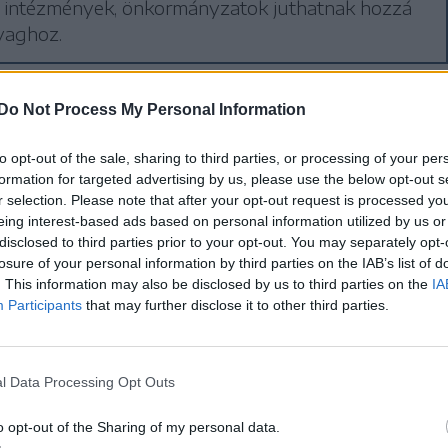
is intézmények, önkormányzatok juthatnak hozzá
yaghoz.
Do Not Process My Personal Information
üzelőanyagra számító
ódniuk kellett: a nagy
to opt-out of the sale, sharing to third parties, or processing of your per
formation for targeted advertising by us, please use the below opt-out s
 ahelyett, hogy
r selection. Please note that after your opt-out request is processed y
eing interest-based ads based on personal information utilized by us or
olna a termékek árát,
disclosed to third parties prior to your opt-out. You may separately opt-
losure of your personal information by third parties on the IAB’s list of
lomból az általuk értékesített
. This information may also be disclosed by us to third parties on the
IA
Participants
that may further disclose it to other third parties.
t.
l Data Processing Opt Outs
meg lehetett találni az olyan üzletláncok online
o opt-out of the Sharing of my personal data.