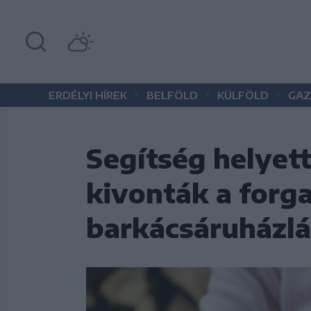
•
•
•
ERDÉLYI HÍREK
BELFÖLD
KÜLFÖLD
GAZ
Segítség helyet
kivonták a forga
barkácsáruházl