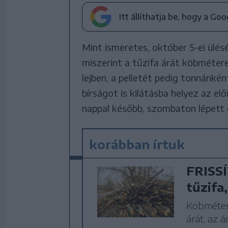
Itt állíthatja be, hogy a Go
Mint ismeretes, október 5-ei ülés
miszerint a tűzifa árát köbméter
lejben, a pelletét pedig tonnánké
bírságot is kilátásba helyez az e
nappal később, szombaton lépett 
korábban írtuk
FRISSÍ
tűzifa,
Köbmétere
árát, az á