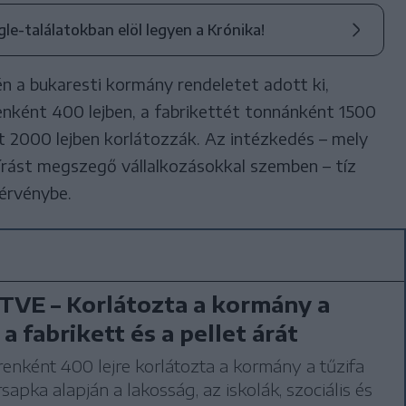
ogle-találatokban elöl legyen a Krónika!
én a bukaresti kormány rendeletet adott ki,
enként 400 lejben, a fabrikettét tonnánként 1500
nt 2000 lejben korlátozzák. Az intézkedés – mely
lőírást megszegő vállalkozásokkal szemben – tíz
érvénybe.
TVE – Korlátozta a kormány a
 a fabrikett és a pellet árát
nként 400 lejre korlátozta a kormány a tűzifa
rsapka alapján a lakosság, az iskolák, szociális és