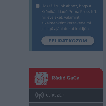
Hozzájárulok ahhoz, hogy a
Krónikát kiadó Príma Press Kft.
hírleveleket, valamint
alkalmanként kereskedelmi
jellegű ajánlatokat küldjön.
Rádió GaGa
CSÍKSZÉK