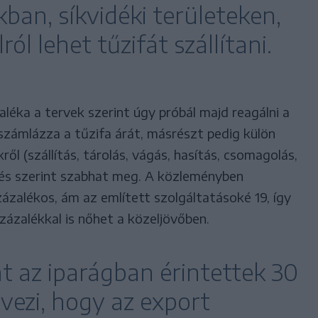
kban, síkvidéki területeken,
ól lehet tűzifát szállítani.
aléka a tervek szerint úgy próbál majd reagálni a
számlázza a tűzifa árát, másrészt pedig külön
ről (szállítás, tárolás, vágás, hasítás, csomagolás,
szés szerint szabhat meg. A közleményben
zázalékos, ám az említett szolgáltatásoké 19, így
zázalékkal is nőhet a közeljövőben.
nt az iparágban érintettek 30
rvezi, hogy az export