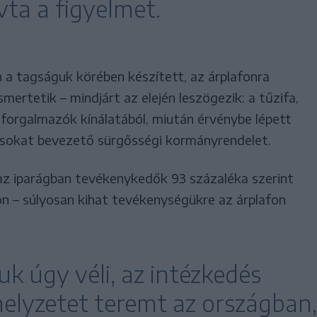
vta a figyelmet.
 a tagságuk körében készített, az árplafonra
mertetik – mindjárt az elején leszögezik: a tűzifa,
y forgalmazók kínálatából, miután érvénybe lépett
ásokat bevezető sürgősségi kormányrendelet.
 az iparágban tevékenykedők 93 százaléka szerint
n – súlyosan kihat tevékenységükre az árplafon
k úgy véli, az intézkedés
helyzetet teremt az országban,