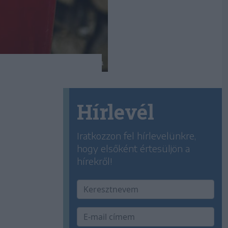
Hírlevél
Iratkozzon fel hírlevelünkre,
hogy elsőként értesüljön a
hírekről!