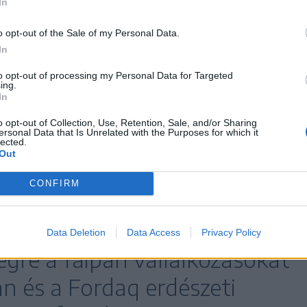
In
, mint a Leroy Merlin, Dedeman, Hornbach vagy
hiszen 2400 lejnél kezdődött egy tonna
o opt-out of the Sale of my Personal Data.
llított tüzelő ára (bő egy évvel ezelőtt még
In
ban egyik említett barkácsáruház online
to opt-out of processing my Personal Data for Targeted
ing.
 fűrészporból előállított brikett, de tűzifa sem.
In
 alapanyagból készült préselt tüzelőt: egy 20
o opt-out of Collection, Use, Retention, Sale, and/or Sharing
 lejbe kerül, tehát az ár megfelel az 1500
ersonal Data that Is Unrelated with the Purposes for which it
lected.
Out
CONFIRM
alapanyagból készült
lakosság számára rendkívül
Data Deletion
Data Access
Privacy Policy
égre a faipari vállalkozásokat
n és a Fordaq erdészeti