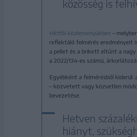
közösség is felhí
Hétfői közleményükben
– melyben
reflektáló felmérés eredményeit is
a pellet és a brikett eltűnt a nag
a 2022/134-es számú, árkorlátoz
Egyébként a felmérésből kiderül:
– közvetett vagy közvetlen módo
bevezetése.
Hetven százaléku
hiányt, szükség