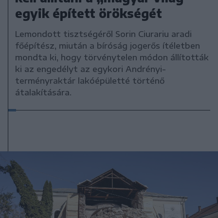
egyik épített örökségét
Lemondott tisztségéről Sorin Ciurariu aradi
főépítész, miután a bíróság jogerős ítéletben
mondta ki, hogy törvénytelen módon állították
ki az engedélyt az egykori Andrényi-
terményraktár lakóépületté történő
átalakítására.