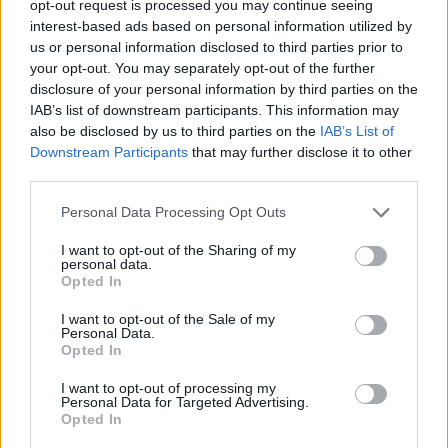
opt-out request is processed you may continue seeing
interest-based ads based on personal information utilized by
us or personal information disclosed to third parties prior to
2025. november 20., csütörtök
your opt-out. You may separately opt-out of the further
disclosure of your personal information by third parties on the
Építészeti szempontból a Kárpát-
IAB’s list of downstream participants. This information may
medence minden történelmi
also be disclosed by us to third parties on the
IAB’s List of
városrésze otthonos a magyar
Downstream Participants
that may further disclose it to other
third parties.
ember számára
Personal Data Processing Opt Outs
I want to opt-out of the Sharing of my
personal data.
Opted In
I want to opt-out of the Sale of my
Personal Data.
Opted In
I want to opt-out of processing my
Personal Data for Targeted Advertising.
Opted In