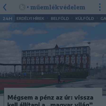
• műemlékvédelem
•
•
•
24H
ERDÉLYI HÍREK
BELFÖLD
KÜLFÖLD
G
Mégsem a pénz az úr: vissza
kell állítani a „magyar világ”