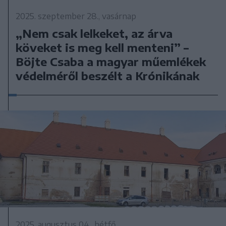
2025. szeptember 28., vasárnap
„Nem csak lelkeket, az árva
köveket is meg kell menteni” –
Böjte Csaba a magyar műemlékek
védelméről beszélt a Krónikának
2025. augusztus 04., hétfő