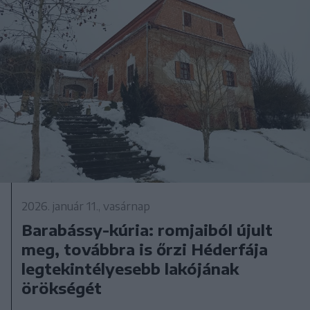
2026. január 11., vasárnap
Barabássy-kúria: romjaiból újult
meg, továbbra is őrzi Héderfája
legtekintélyesebb lakójának
örökségét