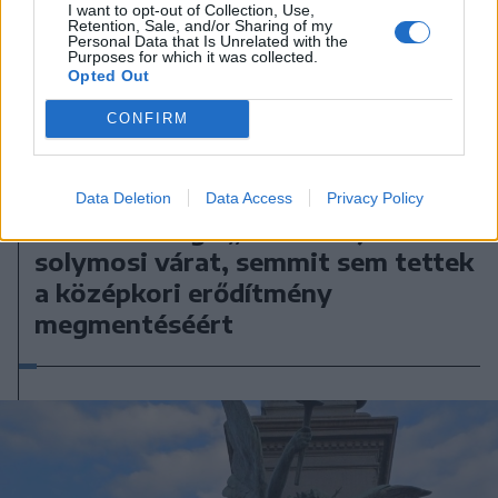
I want to opt-out of Collection, Use,
Retention, Sale, and/or Sharing of my
Personal Data that Is Unrelated with the
Purposes for which it was collected.
Opted Out
CONFIRM
2025. október 31., péntek
Data Deletion
Data Access
Privacy Policy
Az idő vasfoga „ostromolja” a
solymosi várat, semmit sem tettek
a középkori erődítmény
megmentéséért