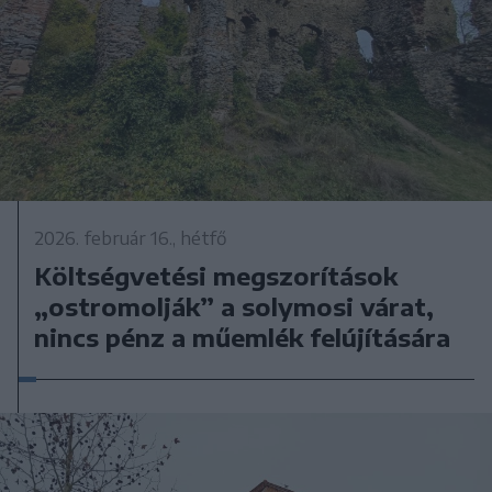
2026. február 16., hétfő
Költségvetési megszorítások
„ostromolják” a solymosi várat,
nincs pénz a műemlék felújítására