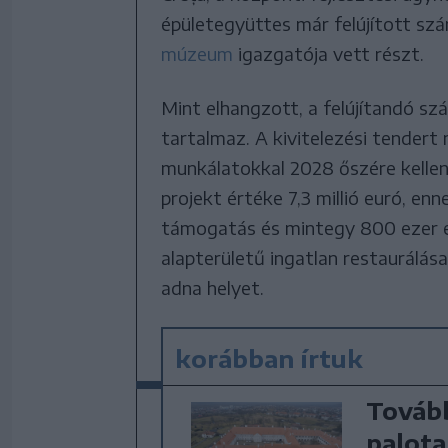
épületegyüttes már felújított szá
múzeum
igazgatója vett részt.
Mint elhangzott, a felújítandó sz
tartalmaz. A kivitelezési tendert 
munkálatokkal 2028 őszére kellene
projekt értéke 7,3 millió euró, en
támogatás és mintegy 800 ezer 
alapterületű ingatlan restaurálás
adna helyet.
korábban írtuk
Tovább
palota