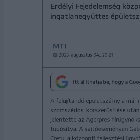
Erdélyi Fejedelemség közp
ingatlanegyüttes épületszá
MTI
2025. augusztus 04., 20:21
Itt állíthatja be, hogy a Go
A felújítandó épületszárny a már 
szomszédos, korszerűsítése után m
jelentette az Agerpres hírügynöks
tudósítva. A sajtóeseményen Gabri
Crețu, a központi fejlesztési üg