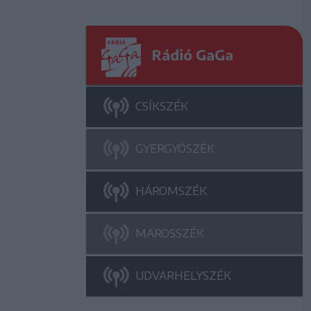
Rádió GaGa
CSÍKSZÉK
GYERGYÓSZÉK
HÁROMSZÉK
MAROSSZÉK
UDVARHELYSZÉK