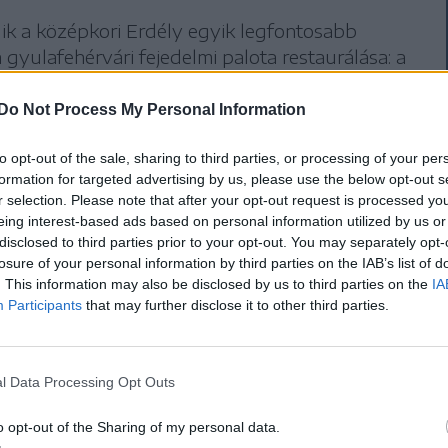
ik a középkori Erdély egyik legfontosabb
a gyulafehérvári fejedelmi palota restaurálása: a
tavalyi megnyitása után újabb szárnyat újítanak
ai uniós alapokból.
Do Not Process My Personal Information
to opt-out of the sale, sharing to third parties, or processing of your per
nális és műemlékvédelmi beavatkozásokat is
formation for targeted advertising by us, please use the below opt-out s
r selection. Please note that after your opt-out request is processed y
álása mellett a belső terek kialakítására és
eing interest-based ads based on personal information utilized by us or
etben tartva az ingatlan műemlék jellegét.
disclosed to third parties prior to your opt-out. You may separately opt-
losure of your personal information by third parties on the IAB’s list of
. This information may also be disclosed by us to third parties on the
IA
tából kormányozták az országot
Participants
that may further disclose it to other third parties.
delmi palota 2009 óta a város tulajdona, korábban
l Data Processing Opt Outs
mai katolikus székesegyház közelében álló
pült, majd a 16–17. századi bővítési és átépítési
o opt-out of the Sharing of my personal data.