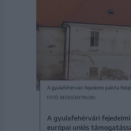
A gyulafehérvári fejedelmi palota felú
FOTÓ: REGIOCENTRU.RO
A gyulafehérvári fejedelmi
európai uniós támogatássa