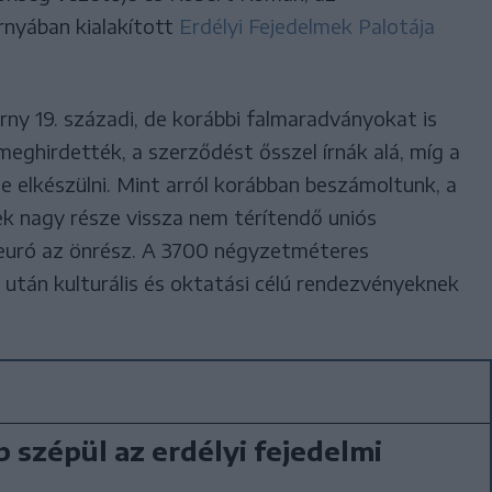
rnyában kialakított
Erdélyi Fejedelmek Palotája
árny 19. századi, de korábbi falmaradványokat is
meghirdették, a szerződést ősszel írnák alá, míg a
 elkészülni. Mint arról korábban beszámoltunk, a
nek nagy része vissza nem térítendő uniós
euró az önrész. A 3700 négyzetméteres
a után kulturális és oktatási célú rendezvényeknek
 szépül az erdélyi fejedelmi