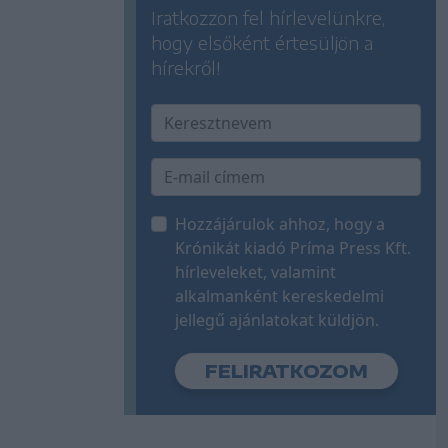
Iratkozzon fel hírlevelünkre,
hogy elsőként értesüljön a
hírekről!
Hozzájárulok ahhoz, hogy a
Krónikát kiadó Príma Press Kft.
hírleveleket, valamint
alkalmanként kereskedelmi
jellegű ajánlatokat küldjön.