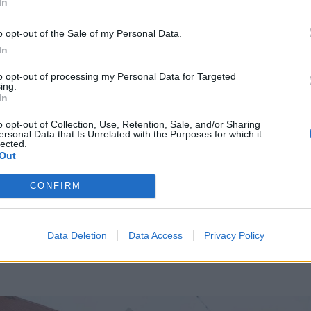
egi formáját. Kezdetben az erdélyi püspökség
In
lakuló Erdélyi Fejedelemség tulajdonába került.
o opt-out of the Sale of my Personal Data.
In
ei majdnem 150 éven át innen
to opt-out of processing my Personal Data for Targeted
ing.
In
 országot.
o opt-out of Collection, Use, Retention, Sale, and/or Sharing
ersonal Data that Is Unrelated with the Purposes for which it
lected.
Out
tán a Habsburg adminisztráció kaszárnyává
CONFIRM
vszázadon át a hadsereg használta. Az
716-ban visszaadták a római katolikus egyháznak,
székhelye. Ezt a román állam támogatásával
Data Deletion
Data Access
Privacy Policy