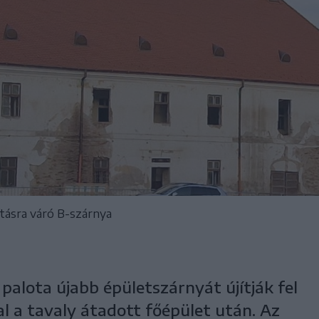
jításra váró B-szárnya
 palota újabb épületszárnyát újítják fel
l a tavaly átadott főépület után. Az