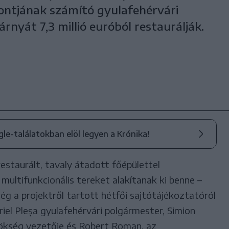
ontjának számító gyulafehérvári
rnyát 7,3 millió euróból restaurálják.
ogle-találatokban elöl legyen a Krónika!
restaurált, tavaly átadott főépülettel
ultifunkcionális tereket alakítanak ki benne –
ég a projektről tartott hétfői sajtótájékoztatóról
el Pleșa gyulafehérvári polgármester, Simion
ynökség vezetője és Robert Roman, az