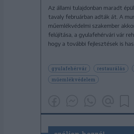
Az állami tulajdonban maradt épü
tavaly februárban adták át. A m
műemlékvédelmi szakember akkor 
felújítása, a gyulafehérvári vár r
hogy a további fejlesztések is ha
gyulafehérvár
restaurálás
műemlékvédelem