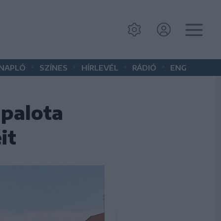
•
•
•
•
 NAPLÓ
SZÍNES
HÍRLEVÉL
RÁDIÓ
ENG
 palota
it