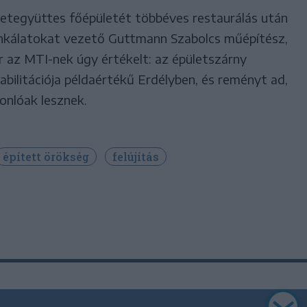
letegyüttes főépületét többéves restaurálás után
unkálatokat vezető Guttmann Szabolcs műépítész,
az MTI-nek úgy értékelt: az épületszárny
ehabilitációja példaértékű Erdélyben, és reményt ad,
sonlóak lesznek.
épített örökség
felújítás