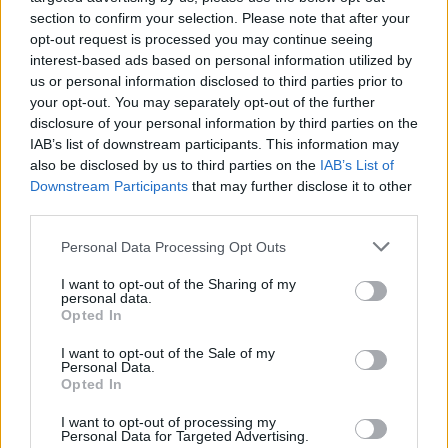
section to confirm your selection. Please note that after your
Székelyhon
opt-out request is processed you may continue seeing
Tizenegy település maradhat
interest-based ads based on personal information utilized by
us or personal information disclosed to third parties prior to
víz nélkül Udvarhelyszéken
your opt-out. You may separately opt-out of the further
disclosure of your personal information by third parties on the
IAB’s list of downstream participants. This information may
Székelyhon
also be disclosed by us to third parties on the
IAB’s List of
Downstream Participants
that may further disclose it to other
Húsdarálógépbe szorult egy
third parties.
kétéves gyerek keze, a
Personal Data Processing Opt Outs
tűzoltókra is szükség volt a
műtőben
I want to opt-out of the Sharing of my
personal data.
Opted In
Székely Sport
I want to opt-out of the Sale of my
A gól már összejött, az
Personal Data.
Opted In
áttörés még nem az FK-nak
(videóval)
I want to opt-out of processing my
Personal Data for Targeted Advertising.