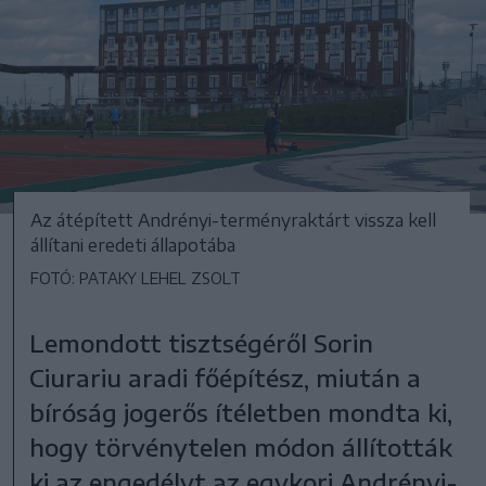
Az átépített Andrényi-terményraktárt vissza kell
állítani eredeti állapotába
FOTÓ: PATAKY LEHEL ZSOLT
Lemondott tisztségéről Sorin
Ciurariu aradi főépítész, miután a
bíróság jogerős ítéletben mondta ki,
hogy törvénytelen módon állították
ki az engedélyt az egykori Andrényi-