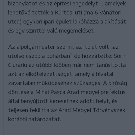
bizonylatot és az építési engedélyt –, amelyek
lehetővé tették a Kürtösi úti (ma 6 Vânători
utca) egykori ipari épület lakóházzá alakítását
és egy szinttel való megemelését.
Az alpolgármester szerint az ítélet volt „az
utolsó csepp a pohárban”, de hozzátette: Sorin
Ciurariu az utóbbi időben már nem tanúsította
azt az elkötelezettséget, amely a hivatal
zavartalan működéséhez szükséges. A bíróság
döntése a Mihai Pașca Arad megyei prefektus
által benyújtott keresetnek adott helyt, és
teljesen felülírta az Arad Megyei Törvényszék
korábbi határozatát.