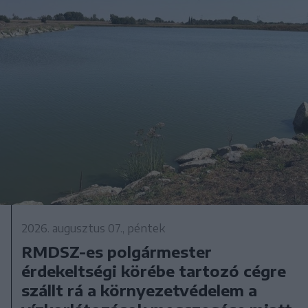
2026. augusztus 07., péntek
RMDSZ-es polgármester
érdekeltségi körébe tartozó cégre
szállt rá a környezetvédelem a