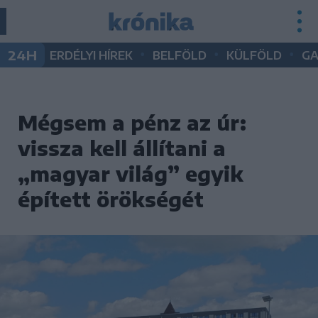
•
•
•
24H
ERDÉLYI HÍREK
BELFÖLD
KÜLFÖLD
G
Mégsem a pénz az úr:
vissza kell állítani a
„magyar világ” egyik
épített örökségét