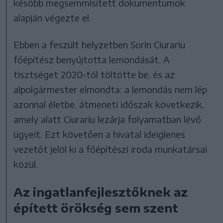
később megsemmisített dokumentumok
alapján végezte el.
Ebben a feszült helyzetben Sorin Ciurariu
főépítész benyújtotta lemondását. A
tisztséget 2020-tól töltötte be, és az
alpolgármester elmondta: a lemondás nem lép
azonnal életbe, átmeneti időszak következik,
amely alatt Ciurariu lezárja folyamatban lévő
ügyeit. Ezt követően a hivatal ideiglenes
vezetőt jelöl ki a főépítészi iroda munkatársai
közül.
Az ingatlanfejlesztőknek az
épített örökség sem szent