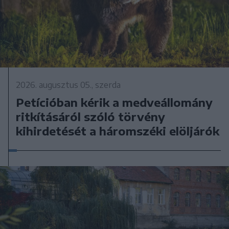
2026. augusztus 05., szerda
Petícióban kérik a medveállomány
ritkításáról szóló törvény
kihirdetését a háromszéki elöljárók