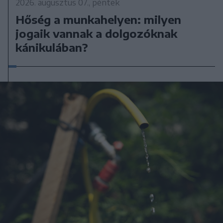
2026. augusztus 07., péntek
Hőség a munkahelyen: milyen
jogaik vannak a dolgozóknak
kánikulában?