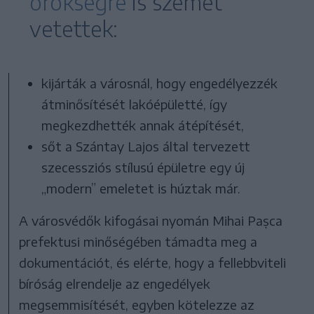
örökségre
is szemet
vetettek:
kijárták a városnál, hogy engedélyezzék
átminősítését lakóépületté, így
megkezdhették annak átépítését,
sőt a Szántay Lajos által tervezett
szecessziós stílusú épületre egy új
„modern” emeletet is húztak már.
A városvédők kifogásai nyomán Mihai Pașca
prefektusi minőségében támadta meg a
dokumentációt, és elérte, hogy a fellebbviteli
bíróság elrendelje az engedélyek
megsemmisítését, egyben kötelezze az