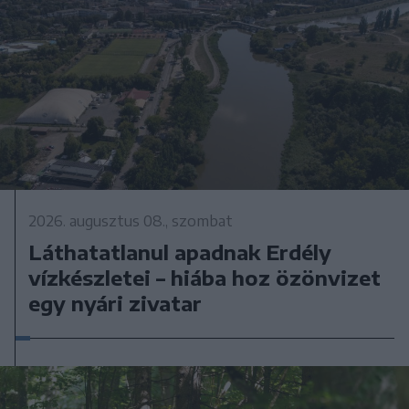
2026. augusztus 08., szombat
Láthatatlanul apadnak Erdély
vízkészletei – hiába hoz özönvizet
egy nyári zivatar