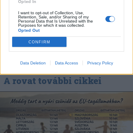
Opted In
Nőileg
I want to opt-out of Collection, Use,
B. Máthé Zsuzsa: Az élet
Retention, Sale, and/or Sharing of my
Personal Data that Is Unrelated with the
„doktoriját” végeztem el az
Purposes for which it was collected.
Opted Out
epilepsziámmal
CONFIRM
Data Deletion
Data Access
Privacy Policy
A rovat további cikkei