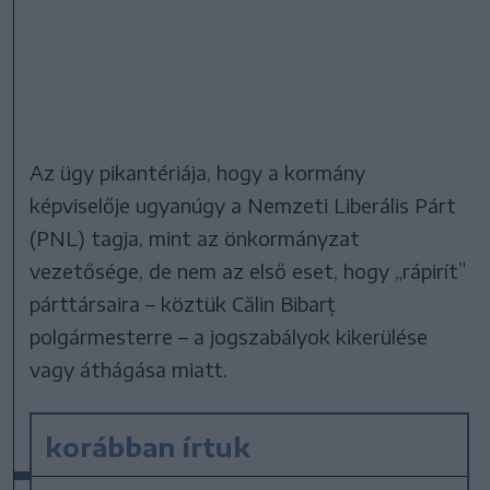
Az ügy pikantériája, hogy a kormány
képviselője ugyanúgy a Nemzeti Liberális Párt
(PNL) tagja, mint az önkormányzat
vezetősége, de nem az első eset, hogy „rápirít”
párttársaira – köztük Călin Bibarț
polgármesterre – a jogszabályok kikerülése
vagy áthágása miatt.
korábban írtuk