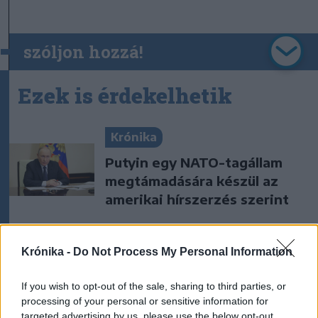
szóljon hozzá!
Ezek is érdekelhetik
Krónika
Putyin egy NATO-tagállam
megtámadására készül az
amerikai hírszerzés szerint
Krónika
Krónika -
Do Not Process My Personal Information
„A legerősebb garancia” –
Megnevezte államfőjelöltjét
If you wish to opt-out of the sale, sharing to third parties, or
a Tisza Párt
processing of your personal or sensitive information for
targeted advertising by us, please use the below opt-out