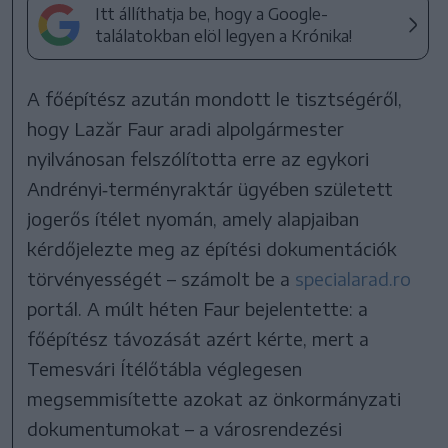
Itt állíthatja be, hogy a Google-
találatokban elöl legyen a Krónika!
A főépítész azután mondott le tisztségéről,
hogy Lazăr Faur aradi alpolgármester
nyilvánosan felszólította erre az egykori
Andrényi‑terményraktár ügyében született
jogerős ítélet nyomán, amely alapjaiban
kérdőjelezte meg az építési dokumentációk
törvényességét – számolt be a
specialarad.ro
portál. A múlt héten Faur bejelentette: a
főépítész távozását azért kérte, mert a
Temesvári Ítélőtábla véglegesen
megsemmisítette azokat az önkormányzati
dokumentumokat – a városrendezési