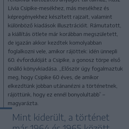
Lívia Csipike-mesékhez, más mesékhez és
képregényekhez készített rajzait, valamint
különböző kiadások illusztrációit. Rámutatott,
a kiállítás ötlete már korábban megszületett,
de igazán akkor kezdtek komolyabban
foglalkozni vele, amikor rájöttek: idén ünnepli
60. évfordulóját a Csipike, a gonosz törpe első
önálló könyvkiadása. „Először úgy fogalmaztuk
meg, hogy Csipike 60 éves, de amikor
elkezdtünk jobban utánanézni a történetnek,
rájöttünk, hogy ez ennél bonyolultabb” –
magyarázta.
Mint kiderült, a történet
már 1964 és 1965 között