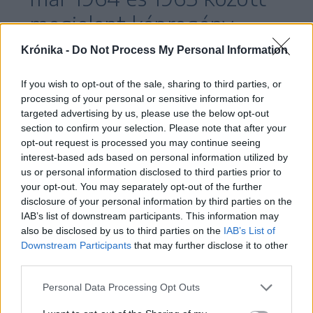
megjelent képregény
formájában a Napsugár
Krónika -
Do Not Process My Personal Information
folyóiratban,
If you wish to opt-out of the sale, sharing to third parties, or
processing of your personal or sensitive information for
targeted advertising by us, please use the below opt-out
section to confirm your selection. Please note that after your
Fodor Sándor szövegével és Rusz Lívia
opt-out request is processed you may continue seeing
rajzaival, a könyv pedig csak 1966-ban látott
interest-based ads based on personal information utilized by
napvilágot. Ezért kapta a tárlat a Csipike 60+
us or personal information disclosed to third parties prior to
your opt-out. You may separately opt-out of the further
címet.
disclosure of your personal information by third parties on the
IAB’s list of downstream participants. This information may
also be disclosed by us to third parties on the
IAB’s List of
Downstream Participants
that may further disclose it to other
third parties.
Personal Data Processing Opt Outs