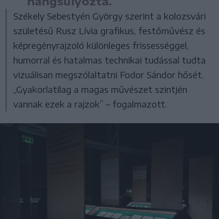
hangsúlyozta.
Székely Sebestyén György szerint a kolozsvári
születésű Rusz Lívia grafikus, festőművész és
képregényrajzoló különleges frissességgel,
humorral és hatalmas technikai tudással tudta
vizuálisan megszólaltatni Fodor Sándor hősét.
„Gyakorlatilag a magas művészet szintjén
vannak ezek a rajzok” – fogalmazott.