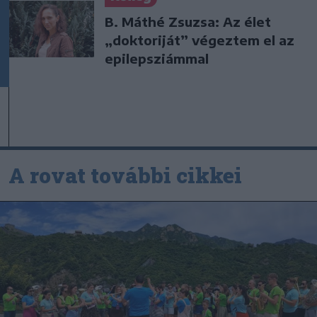
B. Máthé Zsuzsa: Az élet
„doktoriját” végeztem el az
epilepsziámmal
A rovat további cikkei