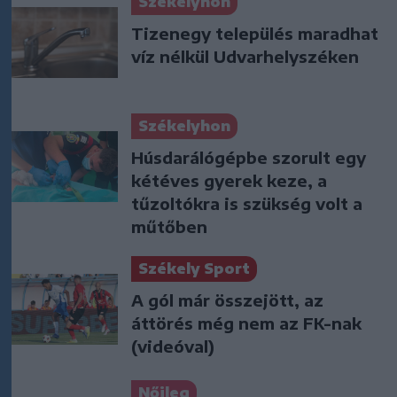
Székelyhon
Tizenegy település maradhat
víz nélkül Udvarhelyszéken
Székelyhon
Húsdarálógépbe szorult egy
kétéves gyerek keze, a
tűzoltókra is szükség volt a
műtőben
Székely Sport
A gól már összejött, az
áttörés még nem az FK-nak
(videóval)
Nőileg