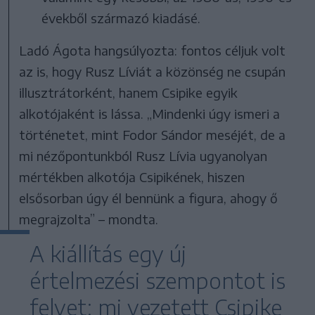
évekből származó kiadásé.
Ladó Ágota hangsúlyozta: fontos céljuk volt
az is, hogy Rusz Líviát a közönség ne csupán
illusztrátorként, hanem Csipike egyik
alkotójaként is lássa. „Mindenki úgy ismeri a
történetet, mint Fodor Sándor meséjét, de a
mi nézőpontunkból Rusz Lívia ugyanolyan
mértékben alkotója Csipikének, hiszen
elsősorban úgy él bennünk a figura, ahogy ő
megrajzolta” – mondta.
A kiállítás egy új
értelmezési szempontot is
felvet: mi vezetett Csipike