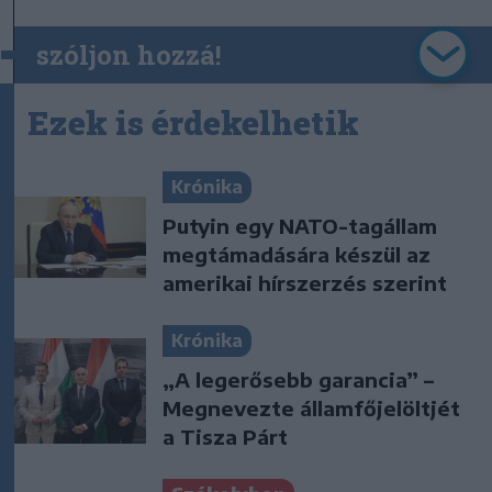
szóljon hozzá!
Ezek is érdekelhetik
Krónika
Putyin egy NATO-tagállam
megtámadására készül az
amerikai hírszerzés szerint
Krónika
„A legerősebb garancia” –
Megnevezte államfőjelöltjét
a Tisza Párt