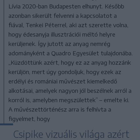
Lívia 2020-ban Budapesten elhunyt. Később
azonban sikerült felvenni a kapcsolatot a
fiával, Tenkei Péterrel, aki azt szerette volna,
hogy édesanyja illusztrációi méltó helyre
kerüljenek. Így jutott az anyag nemrég
adományként a Quadro Egyesület tulajdonába.
„Küzdöttünk azért, hogy ez az anyag hozzánk
kerüljön, mert úgy gondoljuk, hogy ezek az
erdélyi és romániai művészet kiemelkedő
alkotásai, amelyek nagyon jól beszélnek arról a
korról is, amelyben megszülettek” – emelte ki.
A művészettörténész arra is felhívta a
figyelmet, hogy
Csipike vizuális világa azért