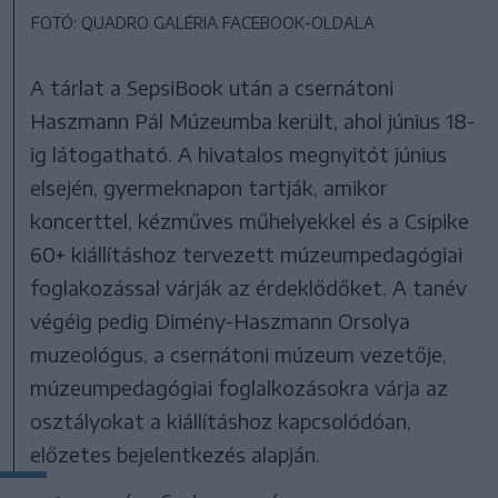
FOTÓ: QUADRO GALÉRIA FACEBOOK-OLDALA
A tárlat a SepsiBook után a csernátoni
Haszmann Pál Múzeumba került, ahol június 18-
ig látogatható. A hivatalos megnyitót június
elsején, gyermeknapon tartják, amikor
koncerttel, kézműves műhelyekkel és a Csipike
60+ kiállításhoz tervezett múzeumpedagógiai
foglakozással várják az érdeklődőket. A tanév
végéig pedig Dimény-Haszmann Orsolya
muzeológus, a csernátoni múzeum vezetője,
múzeumpedagógiai foglalkozásokra várja az
osztályokat a kiállításhoz kapcsolódóan,
előzetes bejelentkezés alapján.