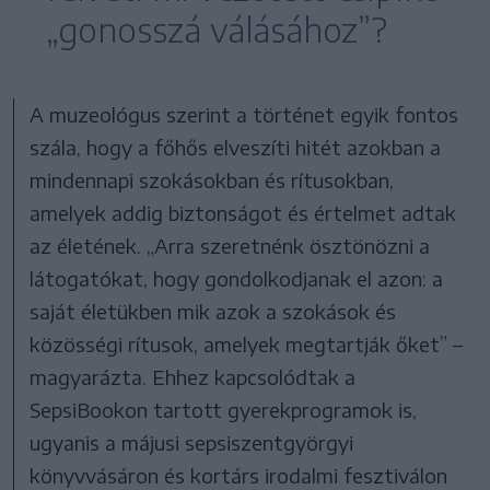
„gonosszá válásához”?
A muzeológus szerint a történet egyik fontos
szála, hogy a főhős elveszíti hitét azokban a
mindennapi szokásokban és rítusokban,
amelyek addig biztonságot és értelmet adtak
az életének. „Arra szeretnénk ösztönözni a
látogatókat, hogy gondolkodjanak el azon: a
saját életükben mik azok a szokások és
közösségi rítusok, amelyek megtartják őket” –
magyarázta. Ehhez kapcsolódtak a
SepsiBookon tartott gyerekprogramok is,
ugyanis a májusi sepsiszentgyörgyi
könyvvásáron és kortárs irodalmi fesztiválon