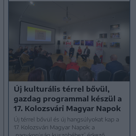
Új kulturális térrel bővül,
gazdag programmal készül a
17. Kolozsvári Magyar Napok
Új térrel bővül és új hangsúlyokat kap a
17. Kolozsvári Magyar Napok: a
„nagykorúság küszöbéhez” érkező