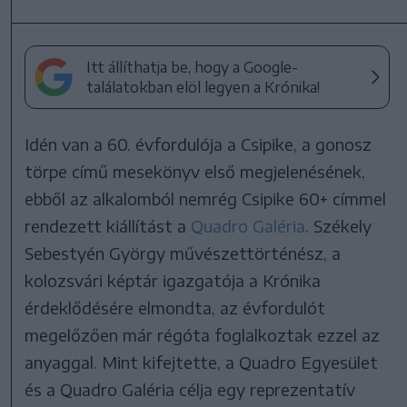
Itt állíthatja be, hogy a Google-
találatokban elöl legyen a Krónika!
Idén van a 60. évfordulója a Csipike, a gonosz
törpe című mesekönyv első megjelenésének,
ebből az alkalomból nemrég Csipike 60+ címmel
rendezett kiállítást a
Quadro Galéria
. Székely
Sebestyén György művészettörténész, a
kolozsvári képtár igazgatója a Krónika
érdeklődésére elmondta, az évfordulót
megelőzően már régóta foglalkoztak ezzel az
anyaggal. Mint kifejtette, a Quadro Egyesület
és a Quadro Galéria célja egy reprezentatív