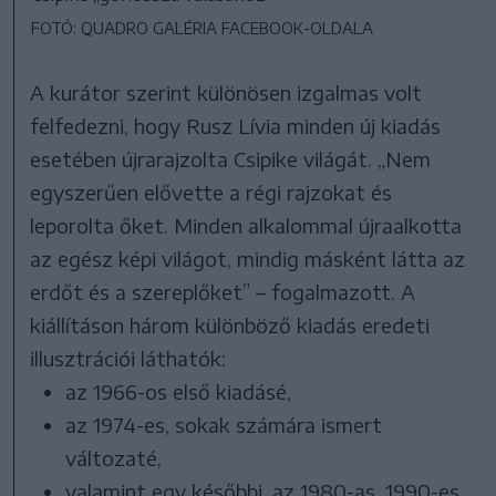
FOTÓ: QUADRO GALÉRIA FACEBOOK-OLDALA
A kurátor szerint különösen izgalmas volt
felfedezni, hogy Rusz Lívia minden új kiadás
esetében újrarajzolta Csipike világát. „Nem
egyszerűen elővette a régi rajzokat és
leporolta őket. Minden alkalommal újraalkotta
az egész képi világot, mindig másként látta az
erdőt és a szereplőket” – fogalmazott. A
kiállításon három különböző kiadás eredeti
illusztrációi láthatók:
az 1966-os első kiadásé,
az 1974-es, sokak számára ismert
változaté,
valamint egy későbbi, az 1980-as, 1990-es