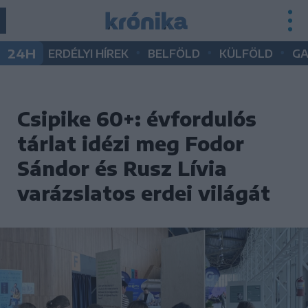
•
•
•
24H
ERDÉLYI HÍREK
BELFÖLD
KÜLFÖLD
G
Csipike 60+: évfordulós
tárlat idézi meg Fodor
Sándor és Rusz Lívia
varázslatos erdei világát