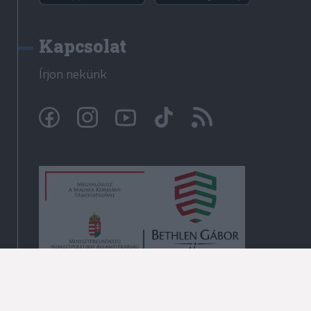
Kapcsolat
Írjon nekünk
© Krónika.ro 2009-2026