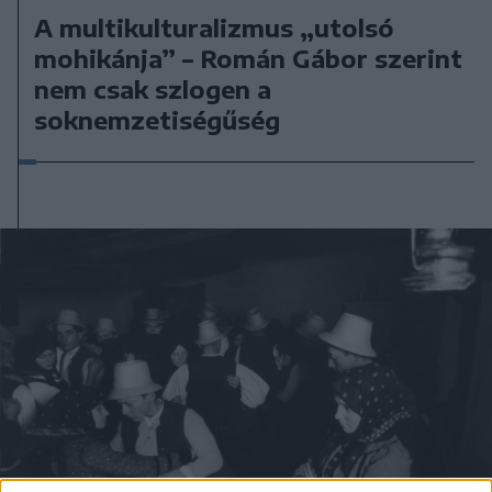
A multikulturalizmus „utolsó
mohikánja” – Román Gábor szerint
nem csak szlogen a
soknemzetiségűség