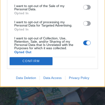
I want to opt-out of the Sale of my
Personal Data.
2025. január 29., szerda
Opted In
Biztos megérte: alig néhány ezer
I want to opt-out of processing my
példányban jelent meg Ciucă
Personal Data for Targeted Advertising.
Opted In
könyve, amire a PNL 2,5 millió euró
közpénzt költött
I want to opt-out of Collection, Use,
Retention, Sale, and/or Sharing of my
Personal Data that Is Unrelated with the
Purposes for which it was collected.
Opted Out
CONFIRM
Data Deletion
Data Access
Privacy Policy