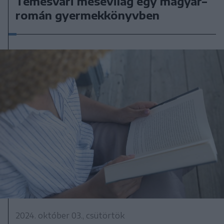
Temesvári mesevilág egy magyar–
román gyermekkönyvben
2024. október 03., csütörtök