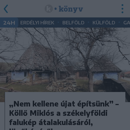
• könyv
•
•
•
24H
ERDÉLYI HÍREK
BELFÖLD
KÜLFÖLD
G
„Nem kellene újat építsünk” –
Köllő Miklós a székelyföldi
falukép átalakulásáról,