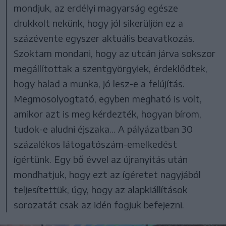
mondjuk, az erdélyi magyarság egésze
drukkolt nekünk, hogy jól sikerüljön ez a
százévente egyszer aktuális beavatkozás.
Szoktam mondani, hogy az utcán járva sokszor
megállítottak a szentgyörgyiek, érdeklődtek,
hogy halad a munka, jó lesz-e a felújítás.
Megmosolyogtató, egyben megható is volt,
amikor azt is meg kérdezték, hogyan bírom,
tudok-e aludni éjszaka... A pályázatban 30
százalékos látogatószám-emelkedést
ígértünk. Egy bő évvel az újranyitás után
mondhatjuk, hogy ezt az ígéretet nagyjából
teljesítettük, úgy, hogy az alapkiállítások
sorozatát csak az idén fogjuk befejezni.