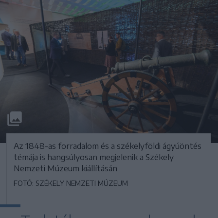
Az 1848-as forradalom és a székelyföldi ágyúöntés
témája is hangsúlyosan megjelenik a Székely
Nemzeti Múzeum kiállításán
FOTÓ: SZÉKELY NEMZETI MÚZEUM