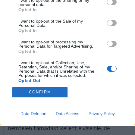
I want to opt-out of the Sharing of my
personal data.
Opted In
Teljes körű felújításon esett át a közelmúltban a
I want to opt-out of the Sale of my
sepsiszentgyörgyi Székely Nemzeti Múzeum Kós
Personal Data.
Károly-tervezte épületegyüttese
Opted In
FOTÓ: SZÉKELY NEMZETI MÚZEUM
I want to opt-out of processing my
Personal Data for Targeted Advertising.
Opted In
– És konkrétabban milyen kép rajzolódik
I want to opt-out of Collection, Use,
ki a korabeli visszaemlékezésekből
Retention, Sale, and/or Sharing of my
Personal Data that Is Unrelated with the
Csereyné Zathureczky Emíliáról?
Purposes for which it was collected.
Opted Out
– Az emlékiratait olvasva láthatjuk, hogy
Csereyné női mivolta sok férfi döntéshozó
CONFIRM
szemében szálka volt. Egy patriarchális
társadalomban a nő kezdeményezők sorsa
Data Deletion
Data Access
Privacy Policy
soha nem volt, és ma sem egyszerű. Sok
nemtelen támadást kellett elviselnie, de