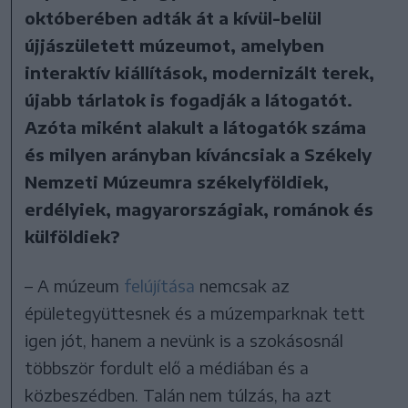
októberében adták át a kívül-belül
újjászületett múzeumot, amelyben
interaktív kiállítások, modernizált terek,
újabb tárlatok is fogadják a látogatót.
Azóta miként alakult a látogatók száma
és milyen arányban kíváncsiak a Székely
Nemzeti Múzeumra székelyföldiek,
erdélyiek, magyarországiak, románok és
külföldiek?
– A múzeum
felújítása
nemcsak az
épületegyüttesnek és a múzemparknak tett
igen jót, hanem a nevünk is a szokásosnál
többször fordult elő a médiában és a
közbeszédben. Talán nem túlzás, ha azt