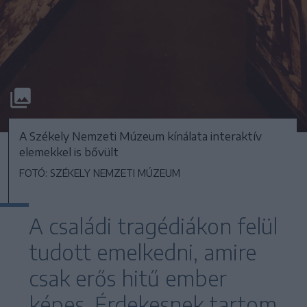
A Székely Nemzeti Múzeum kínálata interaktív
elemekkel is bővült
FOTÓ: SZÉKELY NEMZETI MÚZEUM
A családi tragédiákon felül
tudott emelkedni, amire
csak erős hitű ember
képes. Érdekesnek tartom,