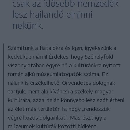
csak az idősebb nemzedék
lesz hajlandó elhinni
nekünk.
Számítunk a fiatalokra és igen, igyekszünk a
kedvükben járni! Érdekes, hogy Székelyföld
viszonylatában egyre nő a kultúránkra nyitott
román ajkú múzeumlátogatók száma. Ez
nálunk is érzékelhető. Örvendetes dolognak
tartjuk, mert aki kíváncsi a székely-magyar
kultúrára, azzal talán könnyebb lesz szót érteni
az élet más területén is, hogy „rendezzük
végre közös dolgainkat”. Másrészt így a
múzeumok kultúrák közötti hídként