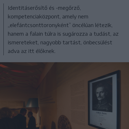
Identitáserősítő és -megőrző,
kompetenciaközpont, amely nem
„elefántcsonttoronyként” öncélúan létezik,
hanem a falain túlra is sugározza a tudást, az
ismereteket, nagyobb tartást, önbecsülést
adva az itt élőknek.