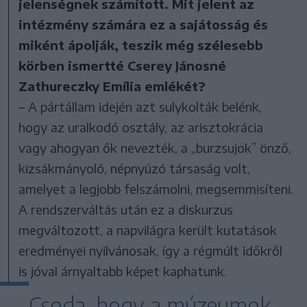
jelenségnek számított. Mit jelent az
intézmény számára ez a sajátosság és
miként ápolják, teszik még szélesebb
körben ismertté Cserey Jánosné
Zathureczky Emília emlékét?
– A pártállam idején azt sulykolták belénk,
hogy az uralkodó osztály, az arisztokrácia
vagy ahogyan ők nevezték, a „burzsujok” önző,
kizsákmányoló, népnyúzó társaság volt,
amelyet a legjobb felszámolni, megsemmisíteni.
A rendszerváltás után ez a diskurzus
megváltozott, a napvilágra került kutatások
eredményei nyilvánosak, így a régmúlt időkről
is jóval árnyaltabb képet kaphatunk.
Csoda, hogy a múzeumok