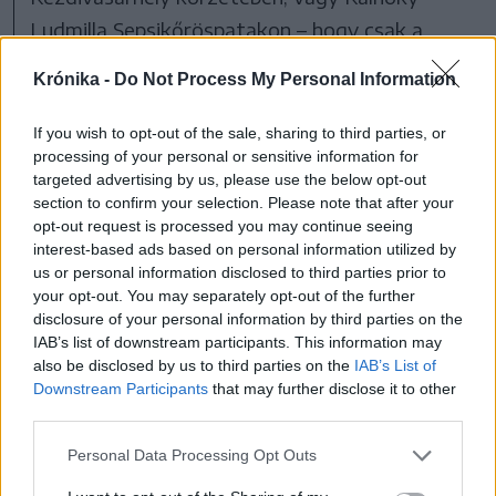
Ludmilla Sepsikőröspatakon – hogy csak a
legfontosabb női képviselőit említsük ennek a
Krónika -
Do Not Process My Personal Information
népéért tenni akaró, önzetlen, igazi keresztény
attitűdnek.
If you wish to opt-out of the sale, sharing to third parties, or
processing of your personal or sensitive information for
targeted advertising by us, please use the below opt-out
section to confirm your selection. Please note that after your
opt-out request is processed you may continue seeing
interest-based ads based on personal information utilized by
us or personal information disclosed to third parties prior to
your opt-out. You may separately opt-out of the further
disclosure of your personal information by third parties on the
IAB’s list of downstream participants. This information may
also be disclosed by us to third parties on the
IAB’s List of
Downstream Participants
that may further disclose it to other
third parties.
Personal Data Processing Opt Outs