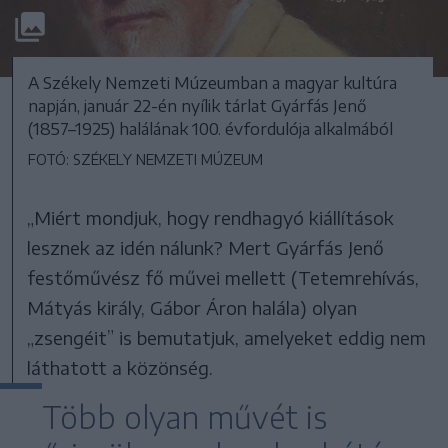
A Székely Nemzeti Múzeumban a magyar kultúra
napján, január 22-én nyílik tárlat Gyárfás Jenő
(1857–1925) halálának 100. évfordulója alkalmából
FOTÓ: SZÉKELY NEMZETI MÚZEUM
„Miért mondjuk, hogy rendhagyó kiállítások
lesznek az idén nálunk? Mert Gyárfás Jenő
festőművész fő művei mellett (Tetemrehívás,
Mátyás király, Gábor Áron halála) olyan
„zsengéit” is bemutatjuk, amelyeket eddig nem
láthatott a közönség.
Több olyan művét is