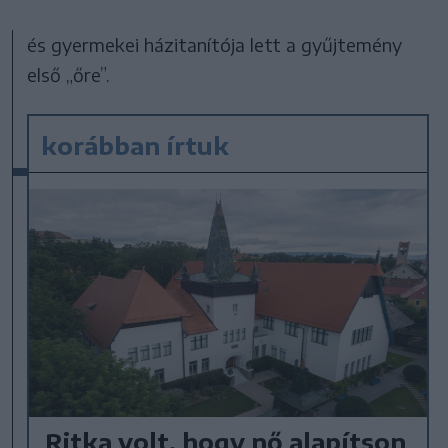
és gyermekei házitanítója lett a gyűjtemény
első „őre”.
korábban írtuk
Ritka volt, hogy nő alapítson