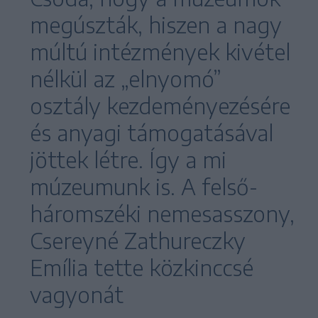
megúszták, hiszen a nagy
múltú intézmények kivétel
nélkül az „elnyomó”
osztály kezdeményezésére
és anyagi támogatásával
jöttek létre. Így a mi
múzeumunk is. A felső-
háromszéki nemesasszony,
Csereyné Zathureczky
Emília tette közkinccsé
vagyonát