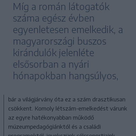
Míg a román látogatók
száma egész évben
egyenletesen emelkedik, a
magyarországi buszos
kirándulók jelenléte
elsősorban a nyári
hónapokban hangsúlyos,
bár a világjárvány óta ez a szám drasztikusan
csökkent. Komoly létszám-emelkedést várunk
az egyre hatékonyabban működő
múzeumpedagógiánktól és a családi
programoktól, igyekszünk célcsoportjaink