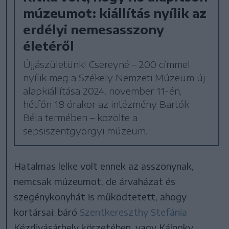
múzeumot: kiállítás nyílik az
erdélyi nemesasszony
életéről
Újjászületünk! Csereyné – 200 címmel
nyílik meg a Székely Nemzeti Múzeum új
alapkiállítása 2024. november 11-én,
hétfőn 18 órakor az intézmény Bartók
Béla termében – közölte a
sepsiszentgyörgyi múzeum.
Hatalmas lelke volt ennek az asszonynak,
nemcsak múzeumot, de árvaházat és
szegénykonyhát is működtetett, ahogy
kortársai: báró
Szentkereszthy Stefánia
Kézdivásárhely körzetében, vagy Kálnoky