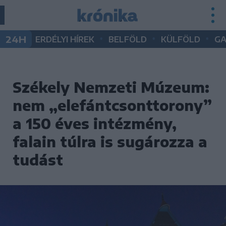
•
•
•
24H
ERDÉLYI HÍREK
BELFÖLD
KÜLFÖLD
G
Székely Nemzeti Múzeum:
nem „elefántcsonttorony”
a 150 éves intézmény,
falain túlra is sugározza a
tudást