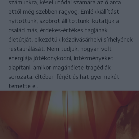
számunkra, kései utódai számára az ő arca
ettől még szebben ragyog. Emlékkiállítást
nyitottunk, szobrot állítottunk, kutatjuk a
család más, érdekes-értékes tagjának
életútját, elkezdtük kézdivásárhelyi sírhelyének
restaurálását. Nem tudjuk, hogyan volt
energiája jótékonykodni, intézményeket
alapítani, amikor magánélete tragédiák
sorozata: éltében férjét és hat gyermekét
temette el.