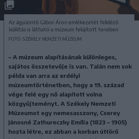
Az ágyúöntő Gábor Áron emlékezetét felidéző
kiállítás is látható a múzeum felújított tereiben
FOTÓ: SZÉKELY NEMZETI MÚZEUM
– A múzeum alapításának különleges,
sajátos összetevője is van. Talán nem sok
példa van arra az erdélyi
múzeumtörténetben, hogy a 19. század
vége felé egy nő alapított volna
közgyűjteményt. A Székely Nemzeti
Múzeumot egy nemesasszony, Cserey
Jánosné Zathureczky Emília (1823 – 1905)
hozta létre, ez abban a korban úttörő