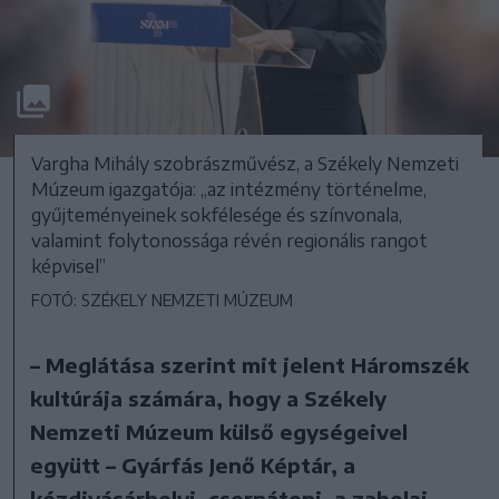
Vargha Mihály szobrászművész, a Székely Nemzeti
Múzeum igazgatója: „az intézmény történelme,
gyűjteményeinek sokfélesége és színvonala,
valamint folytonossága révén regionális rangot
képvisel”
FOTÓ: SZÉKELY NEMZETI MÚZEUM
– Meglátása szerint mit jelent Háromszék
kultúrája számára, hogy a Székely
Nemzeti Múzeum külső egységeivel
együtt – Gyárfás Jenő Képtár, a
kézdivásárhelyi, csernátoni, a zabolai