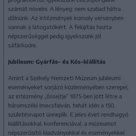
számát növelni. A lényeg: nem szabad hátra
dőlnünk. Az intézmények komoly versenyben
vannak a látogatókért. A felújítás hozta
népszerűséggel pedig igyekszünk jól
sáfárkodni.
Jubileum: Gyárfás- és Kós-kiállítás
Amint a Székely Nemzeti Múzeum jubileumi
eseményeket sorjázó közleményében szerepel,
az intézmény „őssejtje” 1875-ben jött létre a
háromszéki Imecsfalván, tehát idén a 150.
születésnapot ünneplik. E jeles évet rendhagyó
kiállításokkal, konferenciával, a múzeumot
népszerűsítő kiadványokkal és eseményekkel