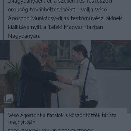
„Nagybányáért él, a szellemi és festészeti
örökség továbbéltetéséért – vallja Véső
Ágoston Munkácsy-díjas festőművész, akinek
kiállítása nyílt a Teleki Magyar Házban
Nagybányán.
Véső Ágostont a fiatalok is köszöntötték tárlata
megnyitóján
FOTÓ: ZAHORÁNSZKI BRIGITTA/FACEBOOK