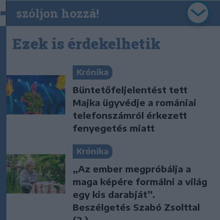
szóljon hozzá!
Ezek is érdekelhetik
Krónika
Büntetőfeljelentést tett
Majka ügyvédje a romániai
telefonszámról érkezett
fenyegetés miatt
Krónika
„Az ember megpróbálja a
maga képére formálni a világ
egy kis darabját”.
Beszélgetés Szabó Zsolttal
(2.)