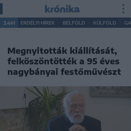
•
•
•
24H
ERDÉLYI HÍREK
BELFÖLD
KÜLFÖLD
G
Megnyitották kiállítását,
felköszöntötték a 95 éves
nagybányai festőművészt