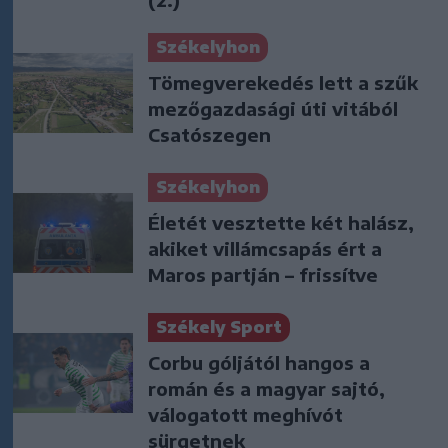
Székelyhon
Tömegverekedés lett a szűk
mezőgazdasági úti vitából
Csatószegen
Székelyhon
Életét vesztette két halász,
akiket villámcsapás ért a
Maros partján – frissítve
Székely Sport
Corbu góljától hangos a
román és a magyar sajtó,
válogatott meghívót
sürgetnek