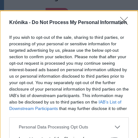
Nőileg
Krónika -
Do Not Process My Personal Information
Sándor Ella: Na, indíts, s
menjünk!
If you wish to opt-out of the sale, sharing to third parties, or
processing of your personal or sensitive information for
targeted advertising by us, please use the below opt-out
section to confirm your selection. Please note that after your
opt-out request is processed you may continue seeing
interest-based ads based on personal information utilized by
us or personal information disclosed to third parties prior to
your opt-out. You may separately opt-out of the further
A rovat további cikkei
disclosure of your personal information by third parties on the
IAB’s list of downstream participants. This information may
also be disclosed by us to third parties on the
IAB’s List of
Downstream Participants
that may further disclose it to other
third parties.
Personal Data Processing Opt Outs