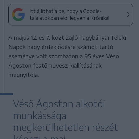
Itt állíthatja be, hogy a Google-
találatokban elöl legyen a Krónika!
A május 12. és 7. közt zajló nagybányai Teleki
Napok nagy érdeklődésre számot tartó
eseménye volt szombaton a 95 éves Véső
Ágoston festőművész kiállításának
megnyitója.
Véső Ágoston alkotói
munkássága
megkerülhetetlen részét
képezi a mai