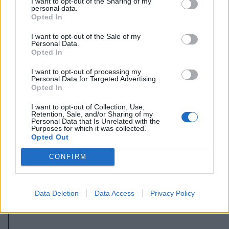
I want to opt-out of the Sharing of my
personal data.
Opted In
I want to opt-out of the Sale of my
Personal Data.
Opted In
I want to opt-out of processing my
Personal Data for Targeted Advertising.
Opted In
I want to opt-out of Collection, Use,
2026. augusztus 06., csütörtök
Retention, Sale, and/or Sharing of my
Personal Data that Is Unrelated with the
„Az ember megpróbálja a maga
Purposes for which it was collected.
Opted Out
képére formálni a világ egy kis
darabját”. Beszélgetés Szabó
CONFIRM
Zsolttal (2.)
Data Deletion
Data Access
Privacy Policy