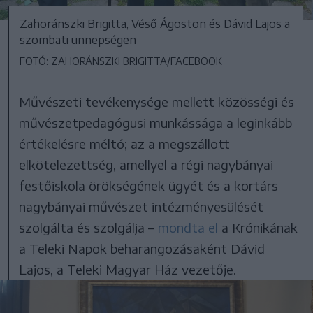
Zahoránszki Brigitta, Véső Ágoston és Dávid Lajos a
szombati ünnepségen
FOTÓ: ZAHORÁNSZKI BRIGITTA/FACEBOOK
Művészeti tevékenysége mellett közösségi és
művészetpedagógusi munkássága a leginkább
értékelésre méltó; az a megszállott
elkötelezettség, amellyel a régi nagybányai
festőiskola örökségének ügyét és a kortárs
nagybányai művészet intézményesülését
szolgálta és szolgálja –
mondta el
a Krónikának
a Teleki Napok beharangozásaként Dávid
Lajos, a Teleki Magyar Ház vezetője.