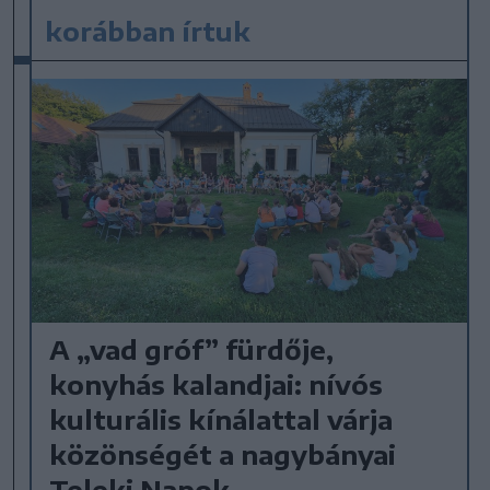
korábban írtuk
A „vad gróf” fürdője,
konyhás kalandjai: nívós
kulturális kínálattal várja
közönségét a nagybányai
Teleki Napok