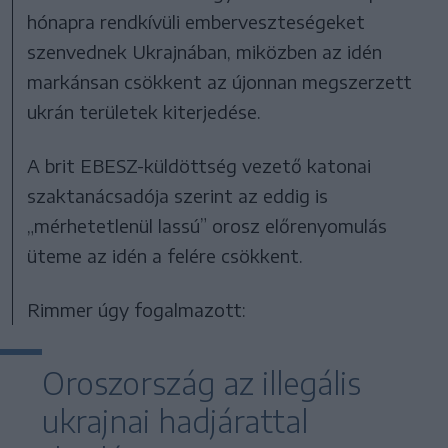
hónapra rendkívüli emberveszteségeket
szenvednek Ukrajnában, miközben az idén
markánsan csökkent az újonnan megszerzett
ukrán területek kiterjedése.
A brit EBESZ-küldöttség vezető katonai
szaktanácsadója szerint az eddig is
„mérhetetlenül lassú” orosz előrenyomulás
üteme az idén a felére csökkent.
Rimmer úgy fogalmazott:
Oroszország az illegális
ukrajnai hadjárattal