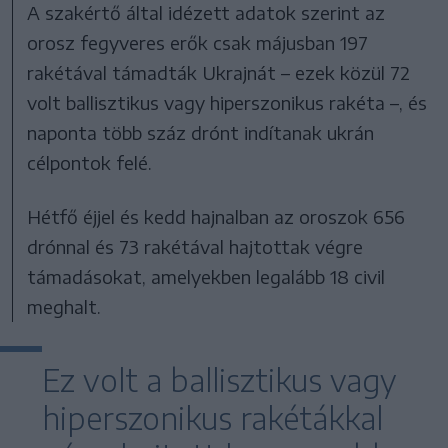
A szakértő által idézett adatok szerint az
orosz fegyveres erők csak májusban 197
rakétával támadták Ukrajnát – ezek közül 72
volt ballisztikus vagy hiperszonikus rakéta –, és
naponta több száz drónt indítanak ukrán
célpontok felé.
Hétfő éjjel és kedd hajnalban az oroszok 656
drónnal és 73 rakétával hajtottak végre
támadásokat, amelyekben legalább 18 civil
meghalt.
Ez volt a ballisztikus vagy
hiperszonikus rakétákkal