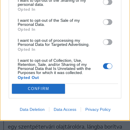
I want to opt-out of the Sharing of my
personal data.
kormány azon dolgozik, hogy biztosítani tudja
Opted In
„az ország történetében példátlan mértékű
I want to opt-out of the Sale of my
Personal Data.
finanszírozást” valamennyi, Ukrajnában
Opted In
gyártott fegyvertípus előállítására – tette
I want to opt-out of processing my
hozzá.
Personal Data for Targeted Advertising.
Opted In
Az államfő leszögezte, hogy Ukrajna jogos
I want to opt-out of Collection, Use,
Retention, Sale, and/or Sharing of my
válaszcsapásokat ad az orosz támadásokra, és
Personal Data that Is Unrelated with the
Purposes for which it was collected.
még intenzívebbé akarja tenni ezeket.
Opted Out
CONFIRM
„Őszintén szólva nem követem, nincs
programfüzetem arról, hogy Putyin mikor és
hova utazik” – mondta, utalva arra, hogy az
Data Deletion
Data Access
Privacy Policy
ukrán erők szerdára virradóan csapást mértek
egy szentpétervári olajtárolóra, lángba borítva