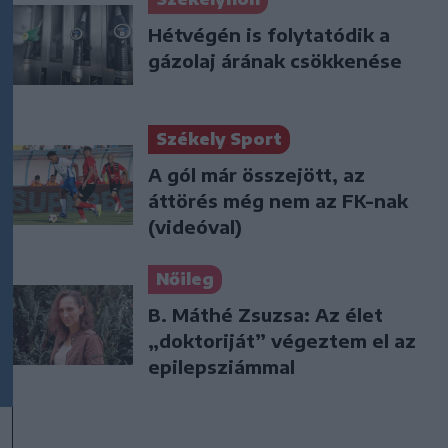
Hétvégén is folytatódik a
gázolaj árának csökkenése
Székely Sport
A gól már összejött, az
áttörés még nem az FK-nak
(videóval)
Nőileg
B. Máthé Zsuzsa: Az élet
„doktoriját” végeztem el az
epilepsziámmal