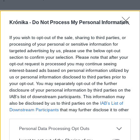
A szövetségesek és
Krónika -
Do Not Process My Personal Information
partnerek az ukrán
fegyverigényeket kielégíteni
If you wish to opt-out of the sale, sharing to third parties, or
hivatott PURL-programon
processing of your personal or sensitive information for
targeted advertising by us, please use the below opt-out
keresztül már csaknem 60
section to confirm your selection. Please note that after your
milliárd amerikai dollárt
opt-out request is processed you may continue seeing
interest-based ads based on personal information utilized by
különítettek el Ukrajna
us or personal information disclosed to third parties prior to
számára, és ez a támogatás
your opt-out. You may separately opt-out of the further
disclosure of your personal information by third parties on the
folytatódni fog”
IAB’s list of downstream participants. This information may
– ígérte Rutte.
also be disclosed by us to third parties on the
IAB’s List of
Downstream Participants
that may further disclose it to other
third parties.
Zelenszkij elmondta, hogy Ukrajna évente 45-
Personal Data Processing Opt Outs
50 milliárd dollárt fordít fegyvergyártásra, és a
hadsereg finanszírozása biztosított. Az ukrán