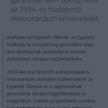
garanciák nem tükrözhetik
az 1994-es budapesti
memorandum kimenetelét,
amelyben az Egyesült Államok, az Egyesült
Királyság és Oroszország garantálta, hogy
nem alkalmaznak gazdasági és katonai
eszközöket Ukrajna megtámadására.
„1994-ben már létezett a híres budapesti
memorandum, amelyben többek között az
Egyesült Államok és a nagyhatalmak
garantálták Ukrajna függetlenségét és
integritását. Ezeket az ígéreteket azonban
nem tartották be, mert az üres szlogenek