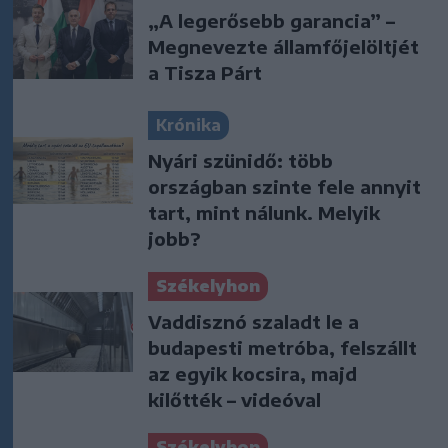
„A legerősebb garancia” –
Megnevezte államfőjelöltjét
a Tisza Párt
Krónika
Nyári szünidő: több
országban szinte fele annyit
tart, mint nálunk. Melyik
jobb?
Székelyhon
Vaddisznó szaladt le a
budapesti metróba, felszállt
az egyik kocsira, majd
kilőtték – videóval
Székelyhon