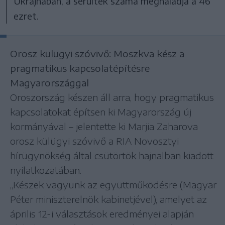
Ukrajnában, a sérültek száma meghaladja a 46
ezret.
Orosz külügyi szóvivő: Moszkva kész a
pragmatikus kapcsolatépítésre
Magyarországgal
Oroszország készen áll arra, hogy pragmatikus
kapcsolatokat építsen ki Magyarország új
kormányával – jelentette ki Marjia Zaharova
orosz külügyi szóvivő a RIA Novosztyi
hírügynökség által csütörtök hajnalban kiadott
nyilatkozatában.
„Készek vagyunk az együttműködésre (Magyar
Péter miniszterelnök kabinetjével), amelyet az
április 12-i választások eredményei alapján