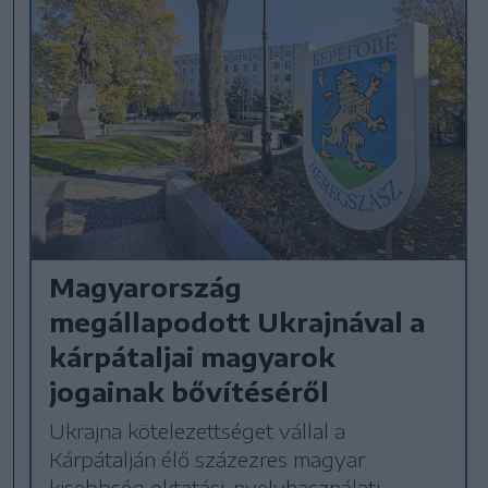
Magyarország
megállapodott Ukrajnával a
kárpátaljai magyarok
jogainak bővítéséről
Ukrajna kötelezettséget vállal a
Kárpátalján élő százezres magyar
kisebbség oktatási, nyelvhasználati,