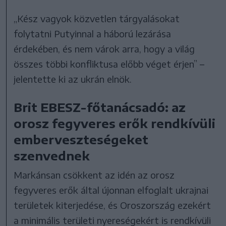
„Kész vagyok közvetlen tárgyalásokat
folytatni Putyinnal a háború lezárása
érdekében, és nem várok arra, hogy a világ
összes többi konfliktusa előbb véget érjen” –
jelentette ki az ukrán elnök.
Brit EBESZ-főtanácsadó: az
orosz fegyveres erők rendkívüli
emberveszteségeket
szenvednek
Markánsan csökkent az idén az orosz
fegyveres erők által újonnan elfoglalt ukrajnai
területek kiterjedése, és Oroszország ezekért
a minimális területi nyereségekért is rendkívüli