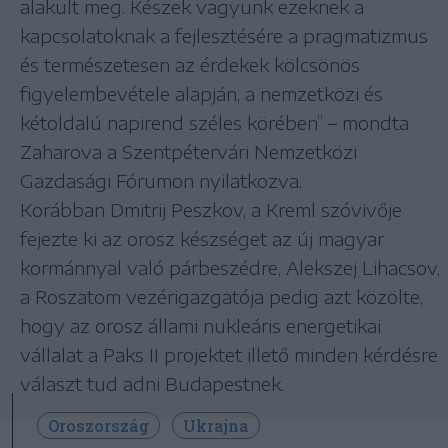
alakult meg. Készek vagyunk ezeknek a
kapcsolatoknak a fejlesztésére a pragmatizmus
és természetesen az érdekek kölcsönös
figyelembevétele alapján, a nemzetközi és
kétoldalú napirend széles körében” – mondta
Zaharova a Szentpétervári Nemzetközi
Gazdasági Fórumon nyilatkozva.
Korábban Dmitrij Peszkov, a Kreml szóvivője
fejezte ki az orosz készséget az új magyar
kormánnyal való párbeszédre, Alekszej Lihacsov,
a Roszatom vezérigazgatója pedig azt közölte,
hogy az orosz állami nukleáris energetikai
vállalat a Paks II projektet illető minden kérdésre
választ tud adni Budapestnek.
Oroszország
Ukrajna