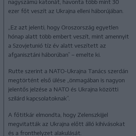
nagyszámú katonát, havonta több mint 30
ezer főt veszít az Ukrajna elleni háborújában.
„Ez azt jelenti, hogy Oroszország egyetlen
hónap alatt több embert veszít, mint amennyit
a Szovjetunió tíz év alatt veszített az
afganisztáni háborúban” – emelte ki.
Rutte szerint a NATO-Ukrajna Tanács szerdán
megtörtént első ülése „önmagában is nagyon
jelentős jelzése a NATO és Ukrajna közötti
szilárd kapcsolatoknak”.
A főtitkár elmondta, hogy Zelenszkijjel
megvitatták az Ukrajna előtt álló kihívásokat
és a fronthelyzet alakulását.