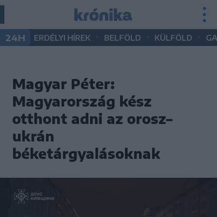
•
•
•
24H
ERDÉLYI HÍREK
BELFÖLD
KÜLFÖLD
G
Magyar Péter:
Magyarország kész
otthont adni az orosz–
ukrán
béketárgyalásoknak