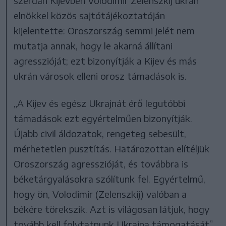
szerdán Kijevben Volodimir Zelenszkij ukrán
elnökkel közös sajtótájékoztatóján
kijelentette: Oroszország semmi jelét nem
mutatja annak, hogy le akarná állítani
agresszióját; ezt bizonyítják a Kijev és más
ukrán városok elleni orosz támadások is.
„A Kijev és egész Ukrajnát érő legutóbbi
támadások ezt egyértelműen bizonyítják.
Újabb civil áldozatok, rengeteg sebesült,
mérhetetlen pusztítás. Határozottan elítéljük
Oroszország agresszióját, és továbbra is
béketárgyalásokra szólítunk fel. Egyértelmű,
hogy ön, Volodimir (Zelenszkij) valóban a
békére törekszik. Azt is világosan látjuk, hogy
tovább kell folytatnunk Ukrajna támogatását”