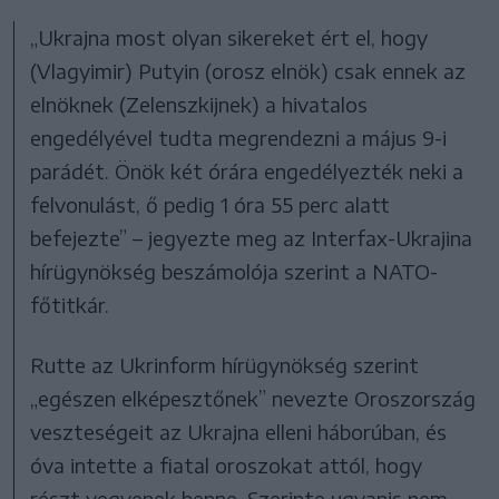
„Ukrajna most olyan sikereket ért el, hogy
(Vlagyimir) Putyin (orosz elnök) csak ennek az
elnöknek (Zelenszkijnek) a hivatalos
engedélyével tudta megrendezni a május 9-i
parádét. Önök két órára engedélyezték neki a
felvonulást, ő pedig 1 óra 55 perc alatt
befejezte” – jegyezte meg az Interfax-Ukrajina
hírügynökség beszámolója szerint a NATO-
főtitkár.
Rutte az Ukrinform hírügynökség szerint
„egészen elképesztőnek” nevezte Oroszország
veszteségeit az Ukrajna elleni háborúban, és
óva intette a fiatal oroszokat attól, hogy
részt vegyenek benne. Szerinte ugyanis nem