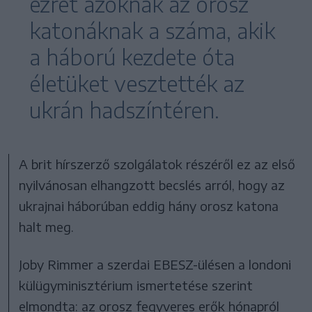
ezret azoknak az orosz
katonáknak a száma, akik
a háború kezdete óta
életüket vesztették az
ukrán hadszíntéren.
A brit hírszerző szolgálatok részéről ez az első
nyilvánosan elhangzott becslés arról, hogy az
ukrajnai háborúban eddig hány orosz katona
halt meg.
Joby Rimmer a szerdai EBESZ-ülésen a londoni
külügyminisztérium ismertetése szerint
elmondta: az orosz fegyveres erők hónapról