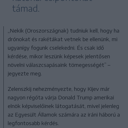
támad.
„Nekik (Oroszországnak) tudniuk kell, hogy ha
drónokat és rakétákat vetnek be ellenünk, mi
ugyanígy fogunk cselekedni. És csak idő
kérdése, mikor leszünk képesek jelentősen
növelni válaszcsapásaink tömegességét” –
jegyezte meg.
Zelenszkij nehezményezte, hogy Kijev már
nagyon régóta várja Donald Trump amerikai
elnök képviselőinek látogatását, mivel jelenleg
az Egyesült Államok számára az iráni háború a
legfontosabb kérdés.