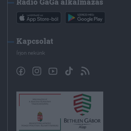
Rádió GaGa alkalmazás
Kapcsolat
Írjon nekünk