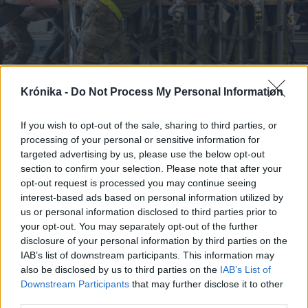
2023. augusztus 22., kedd
Krónika -
Do Not Process My Personal Information
Egyre több az amerikai katona
If you wish to opt-out of the sale, sharing to third parties, or
Európában, a lengyel hadsereg
processing of your personal or sensitive information for
látványosan fegyverkezik
targeted advertising by us, please use the below opt-out
section to confirm your selection. Please note that after your
opt-out request is processed you may continue seeing
interest-based ads based on personal information utilized by
Korábbi cikkek betöltése
us or personal information disclosed to third parties prior to
your opt-out. You may separately opt-out of the further
disclosure of your personal information by third parties on the
IAB’s list of downstream participants. This information may
also be disclosed by us to third parties on the
IAB’s List of
Downstream Participants
that may further disclose it to other
third parties.