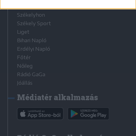
Médiatér
Székelyhon
Székely Sport
Liget
Bihari Napló
Erdélyi Napló
Főtér
Nőileg
Rádió GaGa
Jóállás
Médiatér alkalmazás