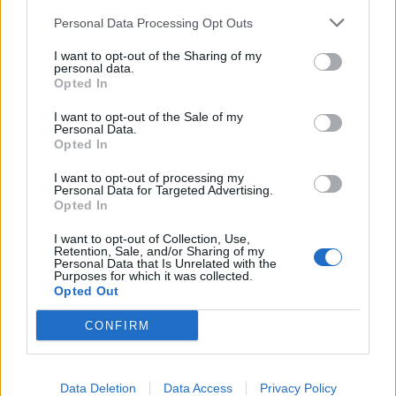
Personal Data Processing Opt Outs
I want to opt-out of the Sharing of my
personal data.
Hasznos
Opted In
Impresszum
I want to opt-out of the Sale of my
Personal Data.
Szerzői jogok
Opted In
Adatvédelmi tájékoztató
I want to opt-out of processing my
Cookie-kezelési tájékoztató
Personal Data for Targeted Advertising.
Opted In
Hozzászólási szabályzat
Nyomtatott lapjaink archívuma
I want to opt-out of Collection, Use,
Retention, Sale, and/or Sharing of my
Médiaajánlat
Personal Data that Is Unrelated with the
Purposes for which it was collected.
Opted Out
Látogatottsági adatok
CONFIRM
Sütibeállítások
Data Deletion
Data Access
Privacy Policy