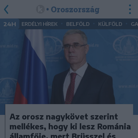
• Oroszország
•
•
•
24H
ERDÉLYI HÍREK
BELFÖLD
KÜLFÖLD
G
Az orosz nagykövet szerint
mellékes, hogy ki lesz Románia
államfője, mert Brüsszel és