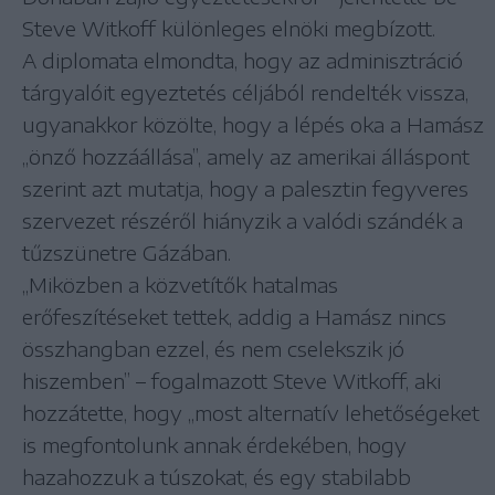
Steve Witkoff különleges elnöki megbízott.
A diplomata elmondta, hogy az adminisztráció
tárgyalóit egyeztetés céljából rendelték vissza,
ugyanakkor közölte, hogy a lépés oka a Hamász
„önző hozzáállása”, amely az amerikai álláspont
szerint azt mutatja, hogy a palesztin fegyveres
szervezet részéről hiányzik a valódi szándék a
tűzszünetre Gázában.
„Miközben a közvetítők hatalmas
erőfeszítéseket tettek, addig a Hamász nincs
összhangban ezzel, és nem cselekszik jó
hiszemben” – fogalmazott Steve Witkoff, aki
hozzátette, hogy „most alternatív lehetőségeket
is megfontolunk annak érdekében, hogy
hazahozzuk a túszokat, és egy stabilabb