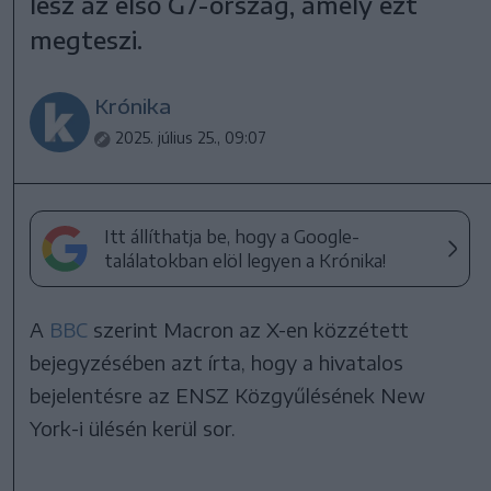
lesz az első G7-ország, amely ezt
megteszi.
Krónika
2025. július 25., 09:07
Itt állíthatja be, hogy a Google-
találatokban elöl legyen a Krónika!
A
BBC
szerint Macron az X-en közzétett
bejegyzésében azt írta, hogy a hivatalos
bejelentésre az ENSZ Közgyűlésének New
York-i ülésén kerül sor.