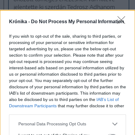
jelentette ki szerdán Tedrosz Adhanom
Ghebrejeszusz, az Egészségügyi
Krónika -
Do Not Process My Personal Information
Világszervezet (WHO) vezetője.
If you wish to opt-out of the sale, sharing to third parties, or
A terület egészségügyi minisztériuma szerint
processing of your personal or sensitive information for
targeted advertising by us, please use the below opt-out
azóta legalább 59 106 ember halt meg
section to confirm your selection. Please note that after your
Gázában, a terület nagy része pedig romba
opt-out request is processed you may continue seeing
interest-based ads based on personal information utilized by
dőlt.
us or personal information disclosed to third parties prior to
your opt-out. You may separately opt-out of the further
Az Egészségügyi Világszervezet szerint
disclosure of your personal information by third parties on the
IAB’s list of downstream participants. This information may
Gázában éhínség tombol, mivel kevés
also be disclosed by us to third parties on the
IAB’s List of
élelmiszersegély jut be a területre.
Downstream Participants
that may further disclose it to other
third parties.
Mint arról beszámoltunk,
Personal Data Processing Opt Outs