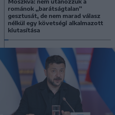
Moszkva: nem utánozzuk a
románok „barátságtalan”
gesztusát, de nem marad válasz
nélkül egy követségi alkalmazott
kiutasítása