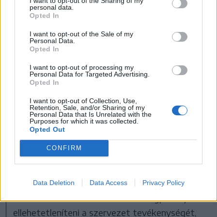
I want to opt-out of the Sharing of my
personal data.
Izrael néhány hónapja az
Opted In
amerikai Gázai
I want to opt-out of the Sale of my
Personal Data.
Humanitárius Alapítványra
Opted In
(GHF) bízta a
I want to opt-out of processing my
Personal Data for Targeted Advertising.
segélyosztást, hogy
Opted In
elkerülje, hogy a Hamász
I want to opt-out of Collection, Use,
Retention, Sale, and/or Sharing of my
Personal Data that Is Unrelated with the
ellopja és a civil pllgárok
Purposes for which it was collected.
Opted Out
zsarolására használja fel a
CONFIRM
segélyeket.
Data Deletion
Data Access
Privacy Policy
A GHF szerint a Hamász ezért megpróbálja
ellehetetleníteni a szervezet tevékenységét,