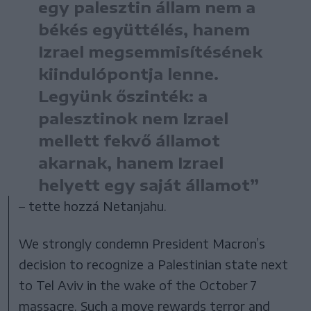
egy palesztin állam nem a
békés együttélés, hanem
Izrael megsemmisítésének
kiindulópontja lenne.
Legyünk őszinték: a
palesztinok nem Izrael
mellett fekvő államot
akarnak, hanem Izrael
helyett egy saját államot”
– tette hozzá Netanjahu.
We strongly condemn President Macron’s
decision to recognize a Palestinian state next
to Tel Aviv in the wake of the October 7
massacre. Such a move rewards terror and