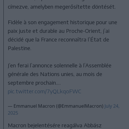
címezve, amelyben megerősítette döntését.
Fidèle à son engagement historique pour une
paix juste et durable au Proche-Orient, j’ai
décidé que la France reconnaîtra l’État de
Palestine.
J’en ferai l’annonce solennelle à l’Assemblée
générale des Nations unies, au mois de
septembre prochain.…
pic.twitter.com/7yQLkqoFWC
— Emmanuel Macron (@EmmanuelMacron)
July 24,
2025
Macron bejelentésére reagálva Abbász