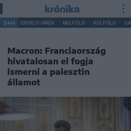
•
•
•
24H
ERDÉLYI HÍREK
BELFÖLD
KÜLFÖLD
G
Macron: Franciaország
hivatalosan el fogja
ismerni a palesztin
államot