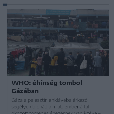
WHO: éhínség tombol
Gázában
Gáza a palesztin enklávéba érkező
segélyek blokádja miatt ember által
okozott tömeges éhezésnek van kitéve –