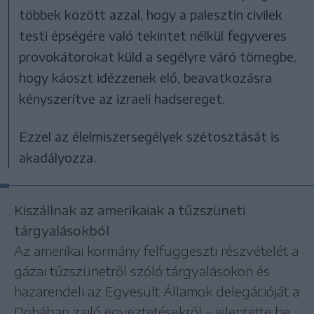
többek között azzal, hogy a palesztin civilek
testi épségére való tekintet nélkül fegyveres
provokátorokat küld a segélyre váró tömegbe,
hogy káoszt idézzenek elő, beavatkozásra
kényszerítve az izraeli hadsereget.
Ezzel az élelmiszersegélyek szétosztását is
akadályozza.
Kiszállnak az amerikaiak a tűzszüneti
tárgyalásokból
Az amerikai kormány felfüggeszti részvételét a
gázai tűzszünetről szóló tárgyalásokon és
hazarendeli az Egyesült Államok delegációját a
Dohában zajló egyeztetésekről – jelentette be