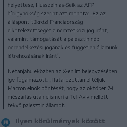
helyettese, Husszein as-Sejk az AFP
hírügynökség szerint azt mondta: „Ez az
álláspont tükrözi Franciaország
elkötelezettségét a nemzetközi jog iránt,
valamint támogatását a palesztin nép
önrendelkezési jogának és független államunk
létrehozásának iránt”.
Netanjahu eközben az X-en írt bejegyzésében
így fogalmazott: „Határozottan elítéljük
Macron elnök döntését, hogy az október 7-i
mészárlás után elismeri a Tel-Aviv mellett
fekvő palesztin államot.
Ilyen körülmények között