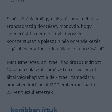
Szaúd-Arábia külügyminisztériuma méltatta
Franciaország döntését, mondván, hogy
„megerősíti a nemzetközi közösség
konszenzusát a palesztin nép önrendelkezési
jogáról és egy független állam létrehozásáról”.
Mint ismeretes, az izraeli hadjáratot indított
Gázában válaszul Hamász terrorszervezet
által végrehajtott a dél-izraeli támadásra,
amelyben körülbelül 1200 ember meghalt és
251-et túszul ejtettek.
korábban írtuk