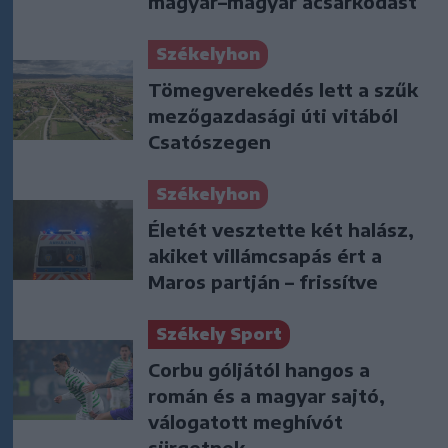
magyar–magyar acsarkodást
Székelyhon
Tömegverekedés lett a szűk
mezőgazdasági úti vitából
Csatószegen
Székelyhon
Életét vesztette két halász,
akiket villámcsapás ért a
Maros partján – frissítve
Székely Sport
Corbu góljától hangos a
román és a magyar sajtó,
válogatott meghívót
sürgetnek