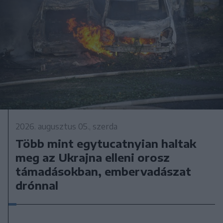
2026. augusztus 05., szerda
Több mint egytucatnyian haltak
meg az Ukrajna elleni orosz
támadásokban, embervadászat
drónnal