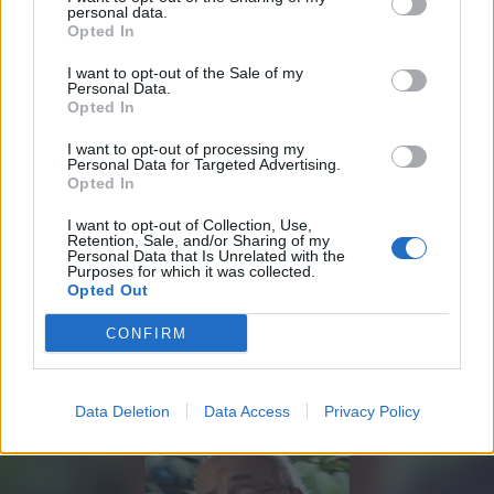
personal data.
Opted In
I want to opt-out of the Sale of my
Personal Data.
Opted In
I want to opt-out of processing my
Personal Data for Targeted Advertising.
Opted In
2025. október 23., csütörtök
I want to opt-out of Collection, Use,
Bíróság: Izraelnek gondoskodnia
Retention, Sale, and/or Sharing of my
Personal Data that Is Unrelated with the
kell a gázai civilekről – Vance: le kell
Purposes for which it was collected.
fegyverezni a Hamászt és újjá kell
Opted Out
építeni Gázát
CONFIRM
Data Deletion
Data Access
Privacy Policy