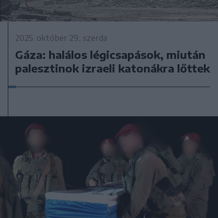
2025. október 29., szerda
Gáza: halálos légicsapások, miután
palesztinok izraeli katonákra lőttek