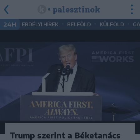
• palesztinok
•
•
•
24H
ERDÉLYI HÍREK
BELFÖLD
KÜLFÖLD
G
Trump szerint a Béketanács