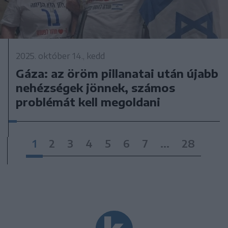
2025. október 14., kedd
Gáza: az öröm pillanatai után újabb
nehézségek jönnek, számos
problémát kell megoldani
1
2
3
4
5
6
7
...
28