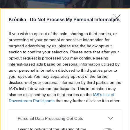
Krónika -
Do Not Process My Personal Information
If you wish to opt-out of the sale, sharing to third parties, or
processing of your personal or sensitive information for
targeted advertising by us, please use the below opt-out
2025. október 28., kedd
section to confirm your selection. Please note that after your
A Hamász újabb izraeli túsz
opt-out request is processed you may continue seeing
holttestére bukkant rá
interest-based ads based on personal information utilized by
us or personal information disclosed to third parties prior to
your opt-out. You may separately opt-out of the further
disclosure of your personal information by third parties on the
IAB’s list of downstream participants. This information may
also be disclosed by us to third parties on the
IAB’s List of
Downstream Participants
that may further disclose it to other
third parties.
Personal Data Processing Opt Outs
I want to opt-out of the Sharing of my