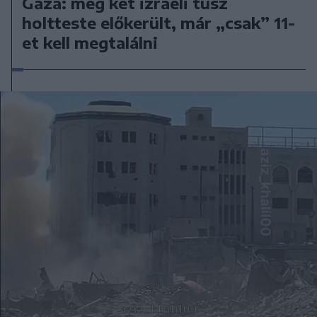
Gáza: még két izraeli túsz
holtteste előkerült, már „csak” 11-
et kell megtalálni