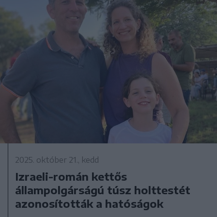
2025. október 21., kedd
Izraeli-román kettős
állampolgárságú túsz holttestét
azonosították a hatóságok