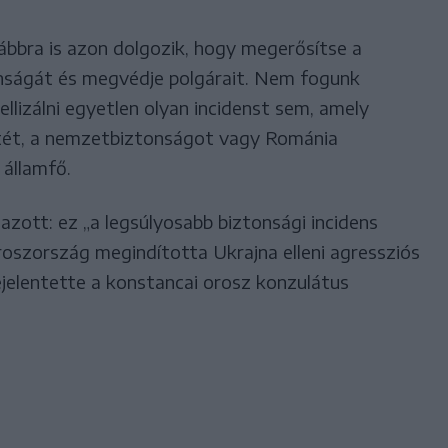
ábbra is azon dolgozik, hogy megerősítse a
onságát és megvédje polgárait. Nem fogunk
llizálni egyetlen olyan incidenst sem, amely
etét, a nemzetbiztonságot vagy Románia
 államfő.
zott: ez „a legsúlyosabb biztonsági incidens
oszország megindította Ukrajna elleni agressziós
ejelentette a konstancai orosz konzulátus