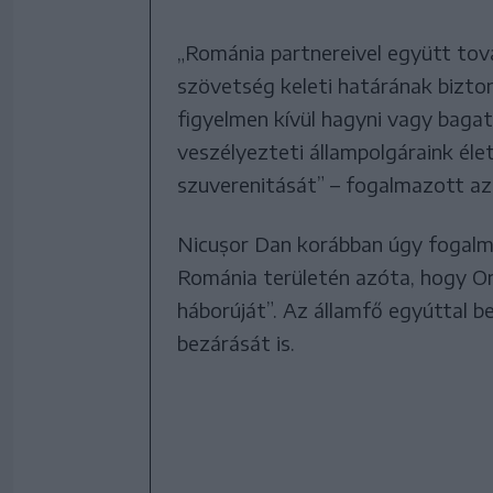
„Románia partnereivel együtt tov
szövetség keleti határának bizt
figyelmen kívül hagyni vagy bagate
veszélyezteti állampolgáraink él
szuverenitását” – fogalmazott az
Nicușor Dan korábban úgy fogalma
Románia területén azóta, hogy Or
háborúját”. Az államfő egyúttal b
bezárását is.