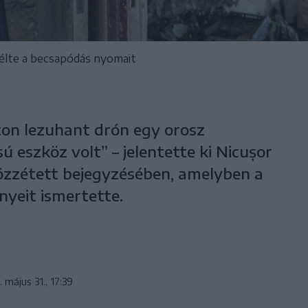
élte a becsapódás nyomait
con lezuhant drón egy orosz
eszköz volt” – jelentette ki Nicușor
zzétett bejegyzésében, amelyben a
nyeit ismertette.
 május 31., 17:39