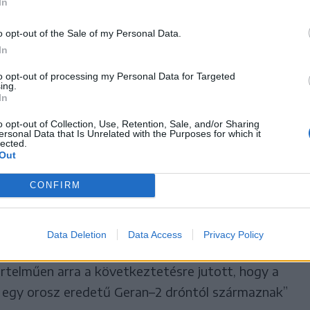
In
t a gyártási jelölések, a
o opt-out of the Sale of my Personal Data.
k, a szerkezeti sajátosságok és
In
yagok is ugyanarra a
to opt-out of processing my Personal Data for Targeted
ing.
In
lyamatra utalnak, amelyet az
o opt-out of Collection, Use, Retention, Sale, and/or Sharing
vizsgált Geran–2 drónok
ersonal Data that Is Unrelated with the Purposes for which it
lected.
Out
osítottak.
CONFIRM
ugyanazoknak az anyagoknak és üzemanyagoknak a
Data Deletion
Data Access
Privacy Policy
öbbször is azonosítottak ennél a dróntípusnál.
értelműen arra a következtetésre jutott, hogy a
 egy orosz eredetű Geran–2 dróntól származnak”