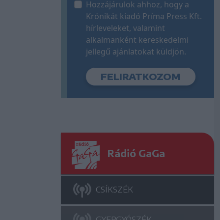
Hozzájárulok ahhoz, hogy a
Krónikát kiadó Príma Press Kft.
hírleveleket, valamint
alkalmanként kereskedelmi
jellegű ajánlatokat küldjön.
Rádió GaGa
CSÍKSZÉK
GYERGYÓSZÉK