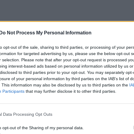
Do Not Process My Personal Information
megállapításra „jelentős mennyiségű műszaki
to opt-out of the sale, sharing to third parties, or processing of your per
formation for targeted advertising by us, please use the below opt-out s
osították a cirill betűs »ГЕРАН-2« feliratot, az
r selection. Please note that after your opt-out request is processed y
eing interest-based ads based on personal information utilized by us or
ációs rendszerek, a vezérlőmodulok, a hajtómű és
disclosed to third parties prior to your opt-out. You may separately opt-
 teljes vagy csaknem teljes azonosságot
losure of your personal information by third parties on the IAB’s list of
. This information may also be disclosed by us to third parties on the
IA
okkal, amelyeket korábban Románia területén
Participants
that may further disclose it to other third parties.
rtelműen megállapították, hogy az Oroszországi
 magyarázta Nicușor Dan.
l Data Processing Opt Outs
o opt-out of the Sharing of my personal data.