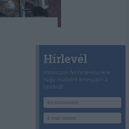
Hírlevél
Iratkozzon fel hírlevelünkre,
hogy elsőként értesüljön a
hírekről!