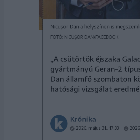
Nicușor Dan a helyszínen is megszeml
FOTÓ: NICUȘOR DAN/FACEBOOK
„A csütörtök éjszaka Gala
gyártmányú Geran–2 típusú 
Dan államfő szombaton kö
hatósági vizsgálat eredmé
Krónika
2026. május 31., 17:33
2026.