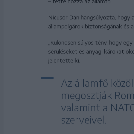
– tette hozzá az államfő.
Nicușor Dan hangsúlyozta, hogy a
állampolgárok biztonságának és a
„Különösen súlyos tény, hogy egy i
sérüléseket és anyagi károkat ok
jelentette ki.
Az államfő közöl
megosztják Romá
valamint a NATO 
szerveivel.