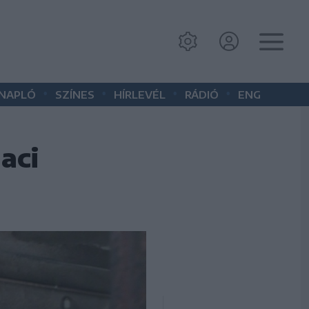
•
•
•
•
 NAPLÓ
SZÍNES
HÍRLEVÉL
RÁDIÓ
ENG
aci