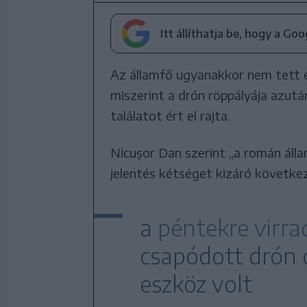
Itt állíthatja be, hogy a Go
Az államfő ugyanakkor nem tett em
miszerint a drón röppályája azut
találatot ért el rajta.
Nicușor Dan szerint „a román álla
jelentés kétséget kizáró követke
a
péntekre virra
csapódott drón 
eszköz volt