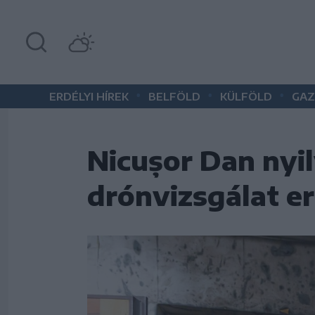
•
•
•
ERDÉLYI HÍREK
BELFÖLD
KÜLFÖLD
GAZ
Nicușor Dan nyil
drónvizsgálat 