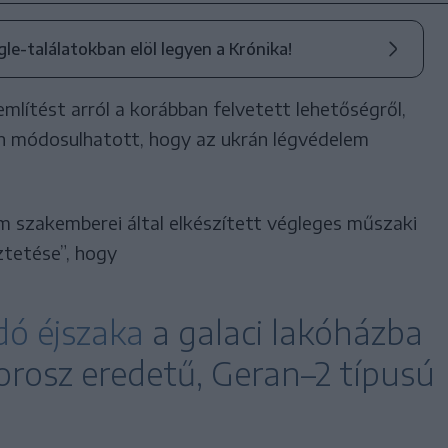
ogle-találatokban elöl legyen a Krónika!
lítést arról a korábban felvetett lehetőségről,
án módosulhatott, hogy az ukrán légvédelem
m szakemberei által elkészített végleges műszaki
ztetése”, hogy
dó éjszaka
a galaci lakóházba
orosz eredetű, Geran–2 típusú