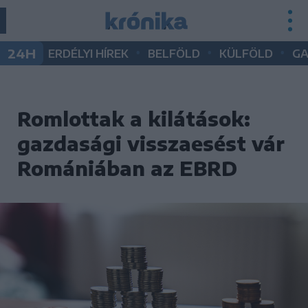
•
•
•
24H
ERDÉLYI HÍREK
BELFÖLD
KÜLFÖLD
G
Romlottak a kilátások:
gazdasági visszaesést vár
Romániában az EBRD