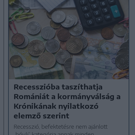
Recesszióba taszíthatja
Romániát a kormányválság a
Krónikának nyilatkozó
elemző szerint
Recesszió, befektetésre nem ajánlott
„bóvli” kategória annak minden