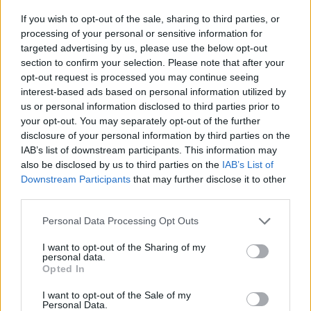
csíkszeredai férfi
If you wish to opt-out of the sale, sharing to third parties, or
processing of your personal or sensitive information for
Székely Sport
targeted advertising by us, please use the below opt-out
section to confirm your selection. Please note that after your
Szembementek a trenddel: a
opt-out request is processed you may continue seeing
Sepsi OSK és az FK
interest-based ads based on personal information utilized by
Csíkszereda kilóg a sorból a
us or personal information disclosed to third parties prior to
Szuperligában
your opt-out. You may separately opt-out of the further
disclosure of your personal information by third parties on the
IAB’s list of downstream participants. This information may
Nőileg
also be disclosed by us to third parties on the
IAB’s List of
Sándor Ella: Na, indíts, s
Downstream Participants
that may further disclose it to other
third parties.
menjünk!
Personal Data Processing Opt Outs
I want to opt-out of the Sharing of my
personal data.
Opted In
I want to opt-out of the Sale of my
Personal Data.