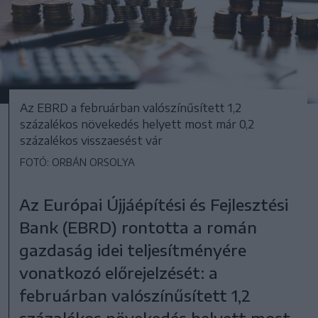
Az EBRD a februárban valószínűsített 1,2
százalékos növekedés helyett most már 0,2
százalékos visszaesést vár
FOTÓ: ORBÁN ORSOLYA
Az Európai Újjáépítési és Fejlesztési
Bank (EBRD) rontotta a román
gazdaság idei teljesítményére
vonatkozó előrejelzését: a
februárban valószínűsített 1,2
százalékos növekedés helyett most