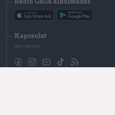
Rádió GaGa alkalmazás
Kapcsolat
Írjon nekünk