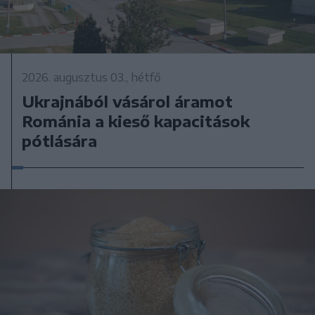
2026. augusztus 03., hétfő
Ukrajnából vásárol áramot
Románia a kieső kapacitások
pótlására