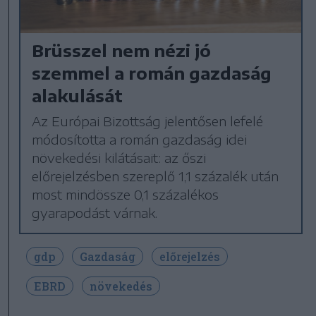
Brüsszel nem nézi jó
szemmel a román gazdaság
alakulását
Az Európai Bizottság jelentősen lefelé
módosította a román gazdaság idei
növekedési kilátásait: az őszi
előrejelzésben szereplő 1,1 százalék után
most mindössze 0,1 százalékos
gyarapodást várnak.
gdp
Gazdaság
előrejelzés
EBRD
növekedés