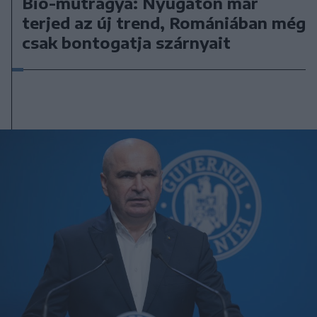
Bio-műtrágya: Nyugaton már
terjed az új trend, Romániában még
csak bontogatja szárnyait