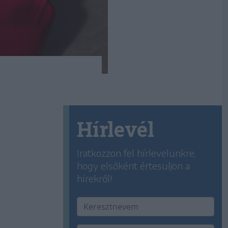
Hírlevél
Iratkozzon fel hírlevelünkre,
hogy elsőként értesüljön a
hírekről!