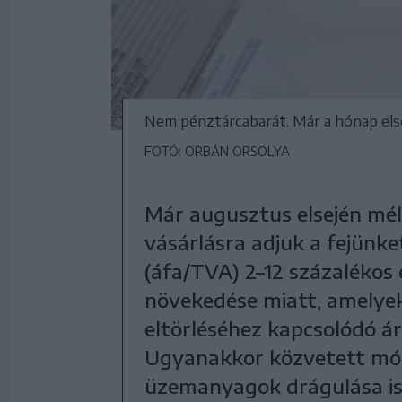
Nem pénztárcabarát. Már a hónap első
FOTÓ: ORBÁN ORSOLYA
Már augusztus elsején mél
vásárlásra adjuk a fejünke
(áfa/TVA) 2–12 százalékos 
növekedése miatt, amelyek
eltörléséhez kapcsolódó 
Ugyanakkor közvetett mód
üzemanyagok drágulása is