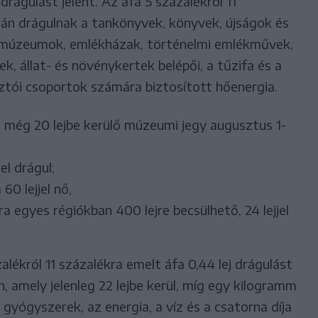
rágulást jelent. Az áfa 5 százalékról 11
án drágulnak a tankönyvek, könyvek, újságok és
 múzeumok, emlékházak, történelmi emlékművek,
k, állat- és növénykertek belépői, a tűzifa és a
tói csoportok számára biztosított hőenergia.
án még 20 lejbe kerülő múzeumi jegy augusztus 1-
el drágul;
60 lejjel nő,
a egyes régiókban 400 lejre becsülhető, 24 lejjel
lékról 11 százalékra emelt áfa 0,44 lej drágulást
, amely jelenleg 22 lejbe kerül, míg egy kilogramm
 A gyógyszerek, az energia, a víz és a csatorna díja