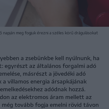
 napján meg fogjuk érezni a széles körű drágulásokat
yebben a zsebünkbe kell nyúlnunk, ha
t: egyrészt az általános forgalmi adó
emelése, másrészt a jövedéki adó
 a villamos energia ársapkájának
áremelkedésekhez adódnak hozzá.
on az elektromos áram mellett az
 még tovább fogja emelni rövid távon