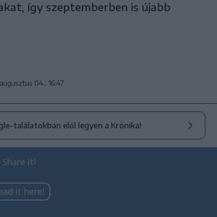
kat, így szeptemberben is újabb
augusztus 04., 16:47
ogle-találatokban elöl legyen a Krónika!
 Share it!
ead it here!