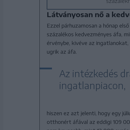
százalékr
Látványosan nő a kedv
Ezzel párhuzamosan a hónap első n
százalékos kedvezményes áfa, min
érvénybe, kivéve az ingatlanokat, 
ugrik az áfa.
Az intézkedés dr
ingatlanpiacon,
hiszen ez azt jelenti, hogy egy jú
otthonért áfával az eddigi 109 00