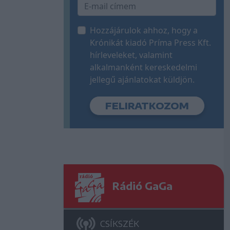
Hozzájárulok ahhoz, hogy a
Krónikát kiadó Príma Press Kft.
hírleveleket, valamint
alkalmanként kereskedelmi
jellegű ajánlatokat küldjön.
Rádió GaGa
CSÍKSZÉK