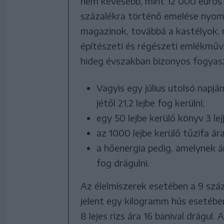
nem kevesebb, mint 12 000 eurós d
százalékra történő emelése nyom
magazinok, továbbá a kastélyok,
építészeti és régészeti emlékműve
hideg évszakban bizonyos fogyasz
Vagyis egy július utolsó napj
jétől 21,2 lejbe fog kerülni;
egy 50 lejbe kerülő könyv 3 lejj
az 1000 lejbe kerülő tűzifa ára 
a hőenergia pedig, amelynek ár
fog drágulni.
Az élelmiszerek esetében a 9 száza
jelent egy kilogramm hús esetében
8 lejes rizs ára 16 banival drágul.