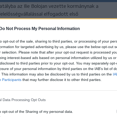
atályba az Ilie Bolojan vezette kormánynak a
elelősségvállalással elfogadott első
agja, amelynek a Hivatalos Közlönyben megjelent
Do Not Process My Personal Information
őbb adóügyi intézkedések között szerepel az
 21 százalékra történő emelése. A 2 százalékos
to opt-out of the sale, sharing to third parties, or processing of your per
n olyan árura és szolgáltatásra vonatkozik,
formation for targeted advertising by us, please use the below opt-out s
z áfakulcsa – ez pedig legalább 2 százalékos
r selection. Please note that after your opt-out request is processed y
eing interest-based ads based on personal information utilized by us or
óriák esetében, mint például a ruházat, a cipő, a
disclosed to third parties prior to your opt-out. You may separately opt-
losure of your personal information by third parties on the IAB’s list of
. This information may also be disclosed by us to third parties on the
IA
Participants
that may further disclose it to other third parties.
en csak az áfaemelés hatását
r például egy póló vagy
l Data Processing Opt Outs
jelenleg 100 lejbe kerül,
o opt-out of the Sharing of my personal data.