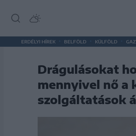
•
•
•
ERDÉLYI HÍREK
BELFÖLD
KÜLFÖLD
GAZ
Drágulásokat ho
mennyivel nő a 
szolgáltatások á