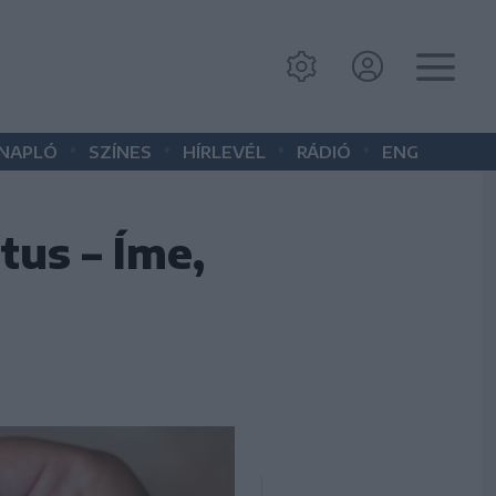
•
•
•
•
 NAPLÓ
SZÍNES
HÍRLEVÉL
RÁDIÓ
ENG
us – Íme,