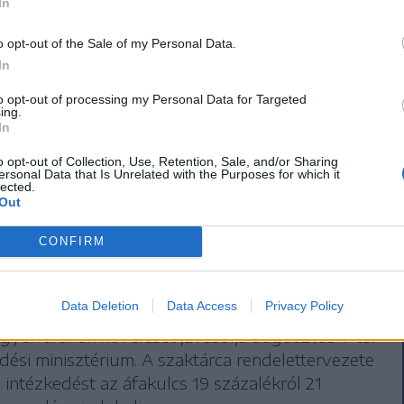
In
2 lejjel drágul. Míg a jelenleg
si (mobiletelefon, internet
o opt-out of the Sale of my Personal Data.
In
é) előfizetés augusztus 1-jétől
to opt-out of processing my Personal Data for Targeted
ing.
In
o opt-out of Collection, Use, Retention, Sale, and/or Sharing
ersonal Data that Is Unrelated with the Purposes for which it
lected.
Out
CONFIRM
ó vonatjegyeket hoz
tustól az áfaemelés
Data Deletion
Data Access
Privacy Policy
gyek árának növelését javasolja augusztus 1-től
dési minisztérium. A szaktárca rendelettervezete
z intézkedést az áfakulcs 19 százalékról 21