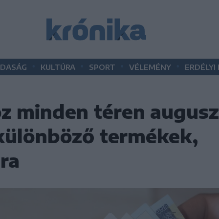
•
•
•
•
DASÁG
KULTÚRA
SPORT
VÉLEMÉNY
ERDÉLYI
z minden téren auguszt
különböző termékek,
ra