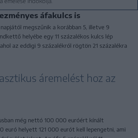
a emelése indokolja.
ezményes áfakulcs is
apjától megszűnik a korábban 5, illetve 9
dkettő helyébe egy 11 százalékos kulcs lép
ahol az eddigi 9 százalékról rögtön 21 százalékra
asztikus áremelést hoz az
liusban még nettó 100 000 euróért kínált
0 euró helyett 121 000 eurót kell lepengetni, ami