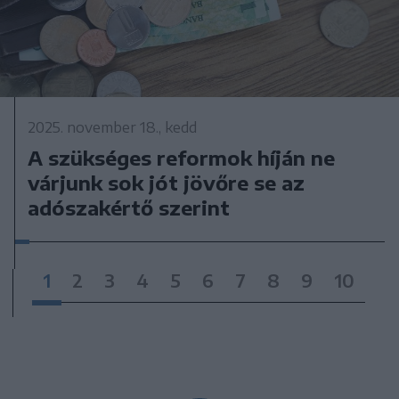
2025. november 18., kedd
A szükséges reformok híján ne
várjunk sok jót jövőre se az
adószakértő szerint
1
2
3
4
5
6
7
8
9
10