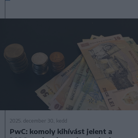
2025. december 30., kedd
PwC: komoly kihívást jelent a