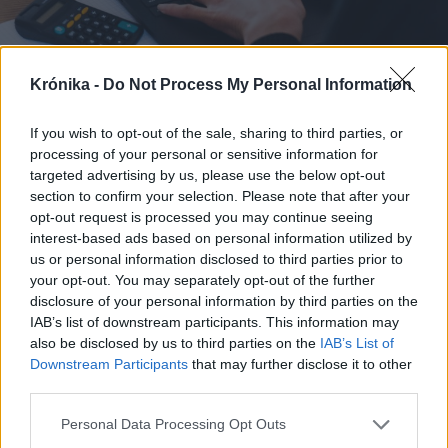
Krónika -
Do Not Process My Personal Information
If you wish to opt-out of the sale, sharing to third parties, or
processing of your personal or sensitive information for
targeted advertising by us, please use the below opt-out
2026. február 17., kedd
section to confirm your selection. Please note that after your
Közgazdász: a közszférának kell
opt-out request is processed you may continue seeing
viselnie a deficitcsökkentő
interest-based ads based on personal information utilized by
us or personal information disclosed to third parties prior to
intézkedések terheit a következő
your opt-out. You may separately opt-out of the further
időszakban
disclosure of your personal information by third parties on the
IAB’s list of downstream participants. This information may
also be disclosed by us to third parties on the
IAB’s List of
Downstream Participants
that may further disclose it to other
third parties.
Personal Data Processing Opt Outs