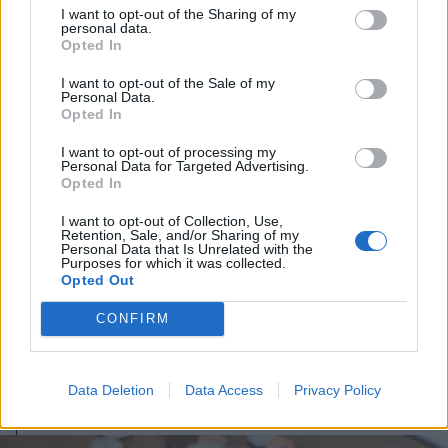
I want to opt-out of the Sharing of my
personal data.
Opted In
I want to opt-out of the Sale of my
Personal Data.
Opted In
I want to opt-out of processing my
Personal Data for Targeted Advertising.
Opted In
I want to opt-out of Collection, Use,
Retention, Sale, and/or Sharing of my
2026. február 13., péntek
Personal Data that Is Unrelated with the
Purposes for which it was collected.
Bolojan a technikai recesszióról: ez
Opted Out
a szilárdabb és versenyképesebb
CONFIRM
gazdaság felépítésének
elkerülhetetlen költsége
Data Deletion
Data Access
Privacy Policy