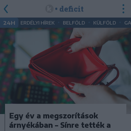
• deficit
•
•
•
24H
ERDÉLYI HÍREK
BELFÖLD
KÜLFÖLD
G
Egy év a megszorítások
árnyékában – Sínre tették a