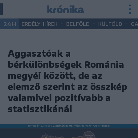
•
•
•
24H
ERDÉLYI HÍREK
BELFÖLD
KÜLFÖLD
G
Aggasztóak a
bérkülönbségek Románia
megyéi között, de az
elemző szerint az összkép
valamivel pozitívabb a
statisztikánál