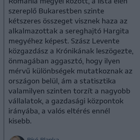
Románia megyéi között, a lista élén
szereplő Bukarestben szinte
kétszeres összeget visznek haza az
alkalmazottak a sereghajtó Hargita
megyéhez képest. Szász Levente
közgazdász a Krónikának leszögezte,
önmagában aggasztó, hogy ilyen
mérvű különbségek mutatkoznak az
országon belül, ám a statisztika
valamilyen szinten torzít a nagyobb
vállalatok, a gazdasági központok
irányába, a valós eltérés ennél
kisebb.
Bíró Blanka