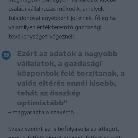
családi vállalkozás működik, amelyek
tulajdonosai egyébként jól élnek, főleg ha
valamilyen értékteremtő gazdasági
tevékenységet végeznek.
Ezért az adatok a nagyobb
vállalatok, a gazdasági
központok felé torzítanak, a
valós eltérés ennél kisebb,
tehát az összkép
optimistább”
– magyarázta a szakértő.
Szász szerint az is befolyásolja az átlagot,
hogy a felfelé kiugró értékek felfelé húzzák,