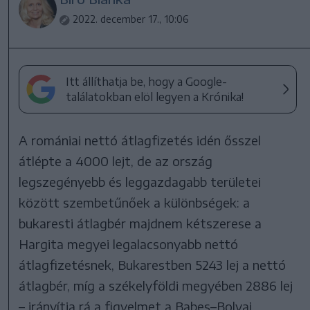
2022. december 17., 10:06
Itt állíthatja be, hogy a Google-
találatokban elöl legyen a Krónika!
A romániai nettó átlagfizetés idén ősszel
átlépte a 4000 lejt, de az ország
legszegényebb és leggazdagabb területei
között szembetűnőek a különbségek: a
bukaresti átlagbér majdnem kétszerese a
Hargita megyei legalacsonyabb nettó
átlagfizetésnek, Bukarestben 5243 lej a nettó
átlagbér, míg a székelyföldi megyében 2886 lej
– irányítja rá a figyelmet a Babeș–Bolyai