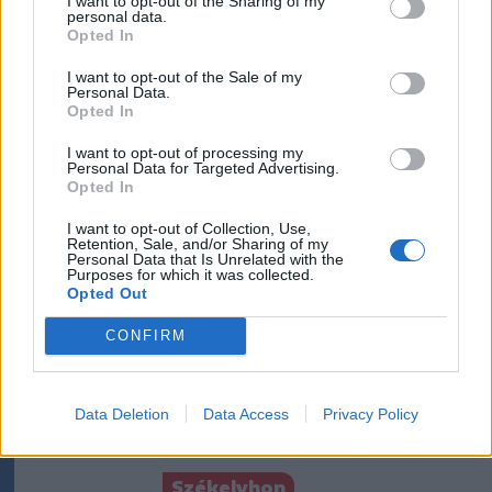
I want to opt-out of the Sharing of my
Krónika
personal data.
Opted In
Büntetőfeljelentést tett
Majka ügyvédje a romániai
I want to opt-out of the Sale of my
Personal Data.
telefonszámról érkezett
Opted In
fenyegetés miatt
I want to opt-out of processing my
Personal Data for Targeted Advertising.
Krónika
Opted In
Miért egyre forróbb a nyár?
I want to opt-out of Collection, Use,
Retention, Sale, and/or Sharing of my
Klímakutatóval beszéltünk a
Personal Data that Is Unrelated with the
hőhullámokról
Purposes for which it was collected.
Opted Out
Székelyhon
CONFIRM
Tömegverekedés lett a szűk
mezőgazdasági úti vitából
Data Deletion
Data Access
Privacy Policy
Csatószegen
Székelyhon