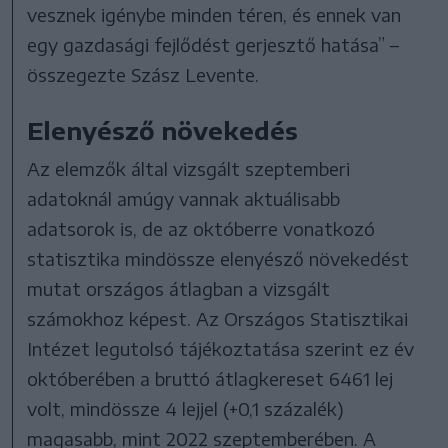
vesznek igénybe minden téren, és ennek van
egy gazdasági fejlődést gerjesztő hatása” –
összegezte Szász Levente.
Elenyésző növekedés
Az elemzők által vizsgált szeptemberi
adatoknál amúgy vannak aktuálisabb
adatsorok is, de az októberre vonatkozó
statisztika mindössze elenyésző növekedést
mutat országos átlagban a vizsgált
számokhoz képest. Az Országos Statisztikai
Intézet legutolsó tájékoztatása szerint ez év
októberében a bruttó átlagkereset 6461 lej
volt, mindössze 4 lejjel (+0,1 százalék)
magasabb, mint 2022 szeptemberében. A