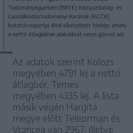
Tudományegyetem (BBTE) Közgazdaság- és
Gazdálkodástudományi Karának (KGTK)
kutatócsoportja által elkészített térkép, amely
a nettó átlagbérek alakulását veszi górcső alá.
Az adatok szerint Kolozs
megyében 4791 lej a nettó
átlagbér, Temes
megyében 4335 lej. A lista
másik végén Hargita
megye előtt Teleorman és
Vrancea van 2967, illetve