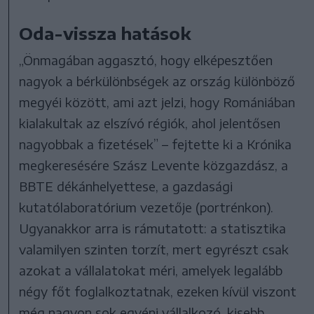
Oda-vissza hatások
„Önmagában aggasztó, hogy elképesztően
nagyok a bérkülönbségek az ország különböző
megyéi között, ami azt jelzi, hogy Romániában
kialakultak az elszívó régiók, ahol jelentősen
nagyobbak a fizetések” – fejtette ki a Krónika
megkeresésére Szász Levente közgazdász, a
BBTE dékánhelyettese, a gazdasági
kutatólaboratórium vezetője (portrénkon).
Ugyanakkor arra is rámutatott: a statisztika
valamilyen szinten torzít, mert egyrészt csak
azokat a vállalatokat méri, amelyek legalább
négy főt foglalkoztatnak, ezeken kívül viszont
még nagyon sok egyéni vállalkozó, kisebb