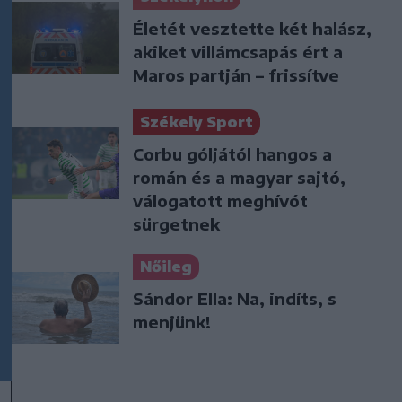
Életét vesztette két halász,
akiket villámcsapás ért a
Maros partján – frissítve
Székely Sport
Corbu góljától hangos a
román és a magyar sajtó,
válogatott meghívót
sürgetnek
Nőileg
Sándor Ella: Na, indíts, s
menjünk!