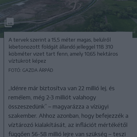
A tervek szerint a 15,5 méter magas, belülről
kibetonozott földgát állandó jelleggel 118 310
köbméter vizet tart fenn, amely 10,65 hektáros
víztükröt képez
FOTÓ: GAZDA ÁRPÁD
„Idénre már biztosítva van 22 millió lej, és
remélem, még 2-3 milliót valahogy
összeszedünk” – magyarázza a vízügyi
szakember. Ahhoz azonban, hogy befejezzék a
víztározó kialakítását, az inflációt mértékétől
függően 56-58 millió lejre van szükség – teszi