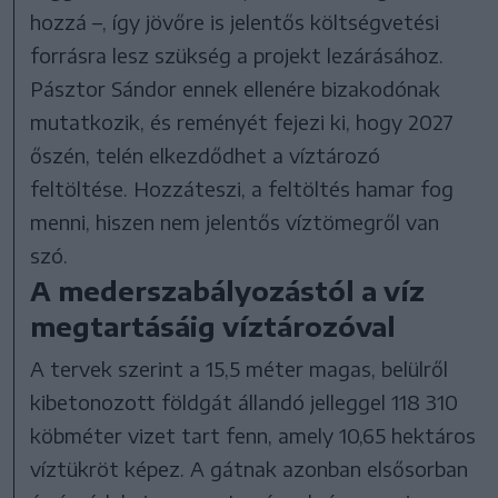
hozzá –, így jövőre is jelentős költségvetési
forrásra lesz szükség a projekt lezárásához.
Pásztor Sándor ennek ellenére bizakodónak
mutatkozik, és reményét fejezi ki, hogy 2027
őszén, telén elkezdődhet a víztározó
feltöltése. Hozzáteszi, a feltöltés hamar fog
menni, hiszen nem jelentős víztömegről van
szó.
A mederszabályozástól a víz
megtartásáig víztározóval
A tervek szerint a 15,5 méter magas, belülről
kibetonozott földgát állandó jelleggel 118 310
köbméter vizet tart fenn, amely 10,65 hektáros
víztükröt képez. A gátnak azonban elsősorban