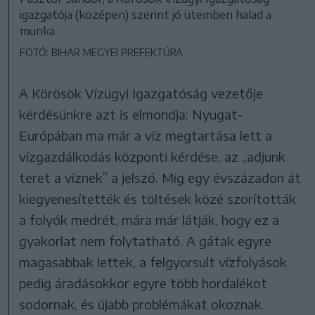
igazgatója (középen) szerint jó ütemben halad a
munka
FOTÓ: BIHAR MEGYEI PREFEKTÚRA
A Körösök Vízügyi Igazgatóság vezetője
kérdésünkre azt is elmondja: Nyugat-
Európában ma már a víz megtartása lett a
vízgazdálkodás központi kérdése, az „adjunk
teret a víznek” a jelszó. Míg egy évszázadon át
kiegyenesítették és töltések közé szorították
a folyók medrét, mára már látják, hogy ez a
gyakorlat nem folytatható. A gátak egyre
magasabbak lettek, a felgyorsult vízfolyások
pedig áradásokkor egyre több hordalékot
sodornak, és újabb problémákat okoznak.