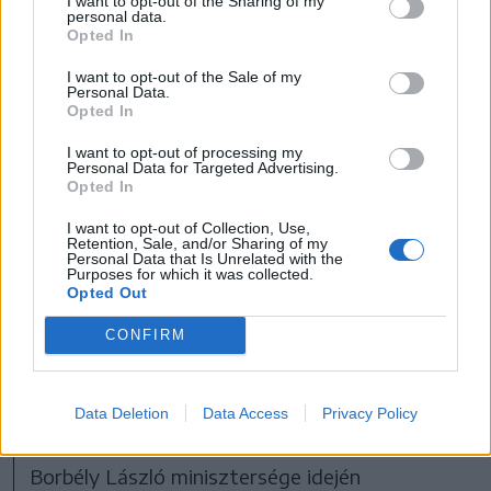
a teljes elárasztandó terület kitakarítása és a
I want to opt-out of the Sharing of my
personal data.
meder kialakítása.
Opted In
Kalotaszentkirályon egyelőre a
I want to opt-out of the Sale of my
Personal Data.
„vizuális szennyezés”
Opted In
megszüntetése a téma
I want to opt-out of processing my
Personal Data for Targeted Advertising.
Póka András György,
Kalotaszentkirály
Opted In
polgármestere elismeri: a környezetvédelmi és
I want to opt-out of Collection, Use,
vízügyi tárcát korábban vezető RMDSZ-es
Retention, Sale, and/or Sharing of my
Personal Data that Is Unrelated with the
Purposes for which it was collected.
miniszterek érzékenységére is szükség volt
Opted Out
ahhoz, hogy árvízvédelmi munkálatokat
CONFIRM
végezzenek a Kalota-patakon. „Amikor a
mieink vannak kormányon, akkor fontos ez,
másoknak nem annyira” – fogalmazott a
Data Deletion
Data Access
Privacy Policy
polgármester. Mint felidézi: a munkálatok még
Borbély László minisztersége idején