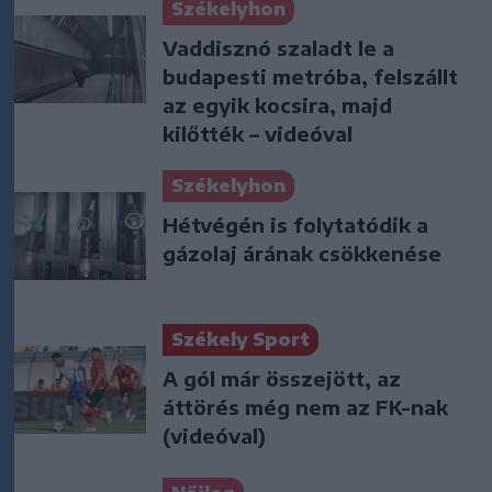
Székelyhon
Vaddisznó szaladt le a
budapesti metróba, felszállt
az egyik kocsira, majd
kilőtték – videóval
Székelyhon
Hétvégén is folytatódik a
gázolaj árának csökkenése
Székely Sport
A gól már összejött, az
áttörés még nem az FK-nak
(videóval)