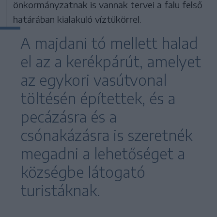
önkormányzatnak is vannak tervei a falu felső
határában kialakuló víztükörrel.
A majdani tó mellett halad
el az a kerékpárút, amelyet
az egykori vasútvonal
töltésén építettek, és a
pecázásra és a
csónakázásra is szeretnék
megadni a lehetőséget a
községbe látogató
turistáknak.