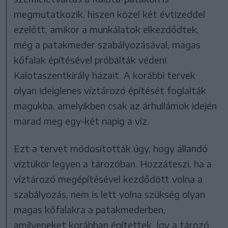
megmutatkozik, hiszen közel két évtizeddel
ezelőtt, amikor a munkálatok elkezdődtek,
még a patakmeder szabályozásával, magas
kőfalak építésével próbálták védeni
Kalotaszentkirály házait. A korábbi tervek
olyan ideiglenes víztározó építését foglalták
magukba, amelyikben csak az árhullámok idején
marad meg egy-két napig a víz.
Ezt a tervet módosították úgy, hogy állandó
víztükör legyen a tározóban. Hozzáteszi, ha a
víztározó megépítésével kezdődött volna a
szabályozás, nem is lett volna szükség olyan
magas kőfalakra a patakmederben,
amilyeneket korábban építettek. Így a tározó