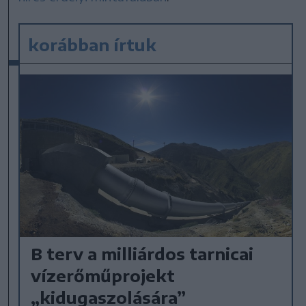
korábban írtuk
B terv a milliárdos tarnicai
vízerőműprojekt
„kidugaszolására”