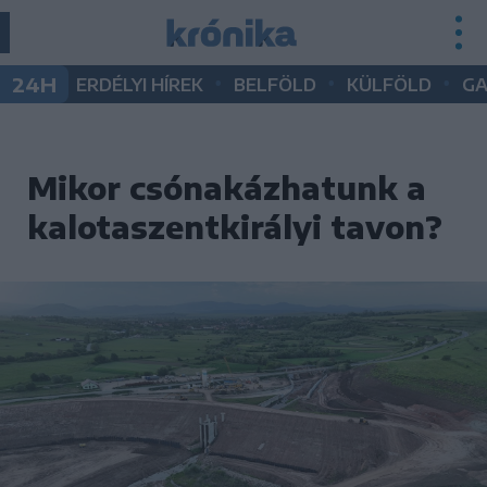
•
•
•
24H
ERDÉLYI HÍREK
BELFÖLD
KÜLFÖLD
G
Mikor csónakázhatunk a
kalotaszentkirályi tavon?