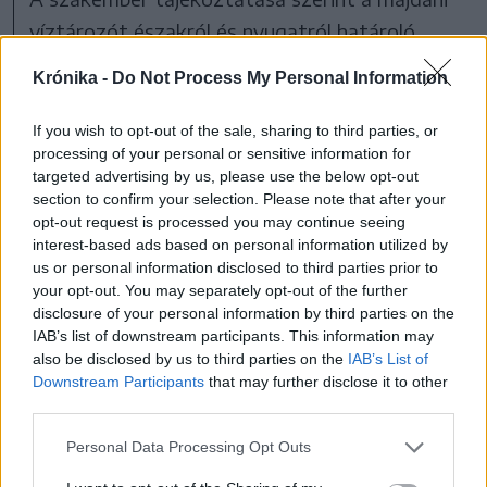
víztározót északról és nyugatról határoló
töltéskorona elérte a végleges magasságát. A
Krónika -
Do Not Process My Personal Information
kivitelezőcég most szárlemezek leverésén
dolgozik a gát belső oldalának a tövében.
If you wish to opt-out of the sale, sharing to third parties, or
processing of your personal or sensitive information for
Ezekre betongerendát öntenek, mely
targeted advertising by us, please use the below opt-out
fenntartja majd a töltés belső falát borító
section to confirm your selection. Please note that after your
opt-out request is processed you may continue seeing
betonlemezeket. Így biztosítják, hogy ne
interest-based ads based on personal information utilized by
szivárogjon át a víz a gáton, és a töltés az
us or personal information disclosed to third parties prior to
erős árhullámokat is képes legyen felfogni.
your opt-out. You may separately opt-out of the further
disclosure of your personal information by third parties on the
Emellett megépítették a gátőrházat, és
IAB’s list of downstream participants. This information may
folyamatban van a leeresztő műtárgy építése.
also be disclosed by us to third parties on the
IAB’s List of
Downstream Participants
that may further disclose it to other
„Ezeket megoldjuk még az idén” – jelenti ki
third parties.
Pásztor Sándor. Hátravan a gáttest beépítése
Personal Data Processing Opt Outs
a majdani tavat keletről határoló domboldalba,