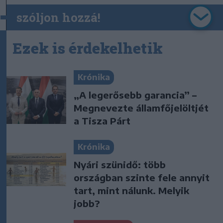
szóljon hozzá!
Ezek is érdekelhetik
Krónika
„A legerősebb garancia” –
Megnevezte államfőjelöltjét
a Tisza Párt
Krónika
Nyári szünidő: több
országban szinte fele annyit
tart, mint nálunk. Melyik
jobb?