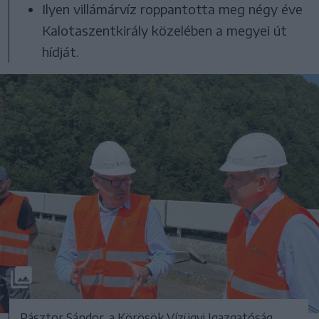
Ilyen villámárvíz roppantotta meg négy éve
Kalotaszentkirály közelében a megyei út
hídját.
Pásztor Sándor, a Körösök Vízügyi Igazgatóság