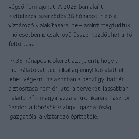
végső formájukat. A 2023-ban aláírt
kivitelezési szerződés 36 hónapot ír elő a
víztározó kialakítására, de – amint megtudtuk
– jó esetben is csak jövő ősszel kezdődhet a tó
feltöltése.
„A 36 hónapos időkeret azt jelenti, hogy a
munkálatokat technikailag ennyi idő alatt el
lehet végezni, ha azonban a pénzügyi háttér
biztosítása nem éri utol a terveket, lassabban
haladunk” – magyarázza a Krónikának Pásztor
Sándor, a Körösök Vízügyi Igazgatóság
igazgatója, a víztározó építtetője.