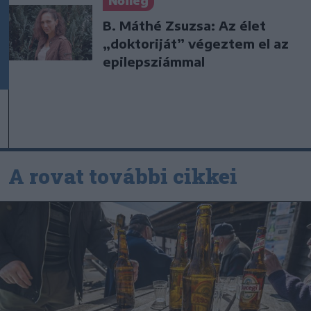
Nőileg
B. Máthé Zsuzsa: Az élet
„doktoriját” végeztem el az
epilepsziámmal
A rovat további cikkei