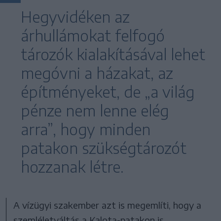
Hegyvidéken az
árhullámokat felfogó
tározók kialakításával lehet
megóvni a házakat, az
építményeket, de „a világ
pénze nem lenne elég
arra”, hogy minden
patakon szükségtározót
hozzanak létre.
A vízügyi szakember azt is megemlíti, hogy a
szemléletváltás a Kalota-patakon is