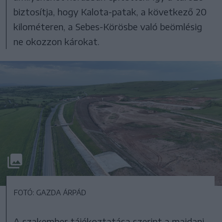
biztosítja, hogy Kalota-patak, a következő 20
kilométeren, a Sebes-Körösbe való beömlésig
ne okozzon károkat.
FOTÓ: GAZDA ÁRPÁD
A szakember tájékoztatása szerint a majdani