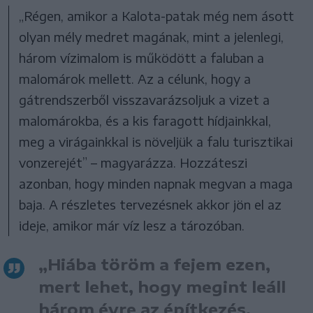
„Régen, amikor a Kalota-patak még nem ásott
olyan mély medret magának, mint a jelenlegi,
három vízimalom is működött a faluban a
malomárok mellett. Az a célunk, hogy a
gátrendszerből visszavarázsoljuk a vizet a
malomárokba, és a kis faragott hídjainkkal,
meg a virágainkkal is növeljük a falu turisztikai
vonzerejét” – magyarázza. Hozzáteszi
azonban, hogy minden napnak megvan a maga
baja. A részletes tervezésnek akkor jön el az
ideje, amikor már víz lesz a tározóban.
„Hiába töröm a fejem ezen,
mert lehet, hogy megint leáll
három évre az építkezés.