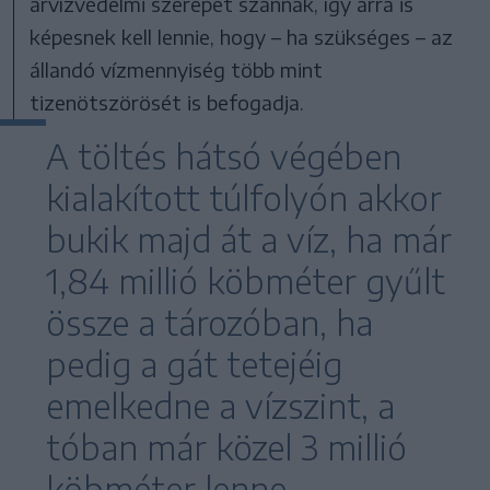
árvízvédelmi szerepet szánnak, így arra is
képesnek kell lennie, hogy – ha szükséges – az
állandó vízmennyiség több mint
tizenötszörösét is befogadja.
A töltés hátsó végében
kialakított túlfolyón akkor
bukik majd át a víz, ha már
1,84 millió köbméter gyűlt
össze a tározóban, ha
pedig a gát tetejéig
emelkedne a vízszint, a
tóban már közel 3 millió
köbméter lenne.