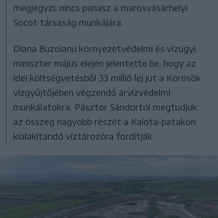
megjegyzi: nincs panasz a marosvásárhelyi
Socot társaság munkájára.
Diana Buzoianu környezetvédelmi és vízügyi
miniszter május elején jelentette be, hogy az
idei költségvetésből 33 millió lej jut a Körösök
vízgyűjtőjében végzendő árvízvédelmi
munkálatokra. Pásztor Sándortól megtudjuk:
az összeg nagyobb részét a Kalota-patakon
kialakítandó víztározóra fordítják.