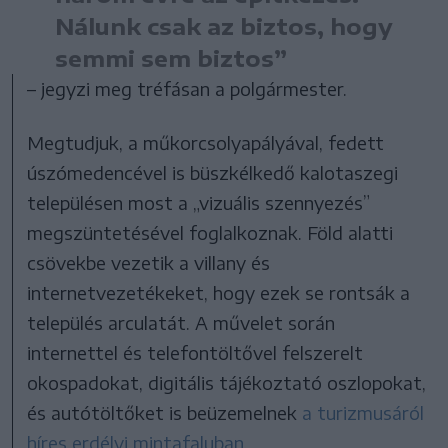
Nálunk csak az biztos, hogy
semmi sem biztos”
– jegyzi meg tréfásan a polgármester.
Megtudjuk, a műkorcsolyapályával, fedett
úszómedencével is büszkélkedő kalotaszegi
településen most a „vizuális szennyezés”
megszüntetésével foglalkoznak. Föld alatti
csövekbe vezetik a villany és
internetvezetékeket, hogy ezek se rontsák a
település arculatát. A művelet során
internettel és telefontöltővel felszerelt
okospadokat, digitális tájékoztató oszlopokat,
és autótöltőket is beüzemelnek
a turizmusáról
híres erdélyi mintafaluban
.