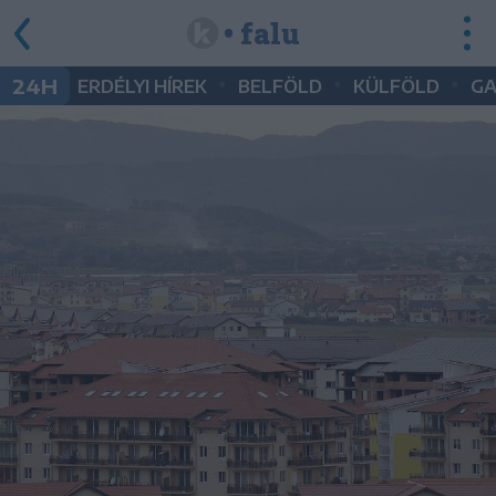
• falu
•
•
•
24H
ERDÉLYI HÍREK
BELFÖLD
KÜLFÖLD
G