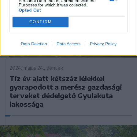
Personal Data that Is Unrelated with the
Purposes for which it was collected.
Opted Out
CONFIRM
Data Deletion
Data Access
Privacy Policy
2024. május 24., péntek
Tíz év alatt kétszáz lélekkel
gyarapodott a merész gazdasági
terveket dédelgető Gyulakuta
lakossága