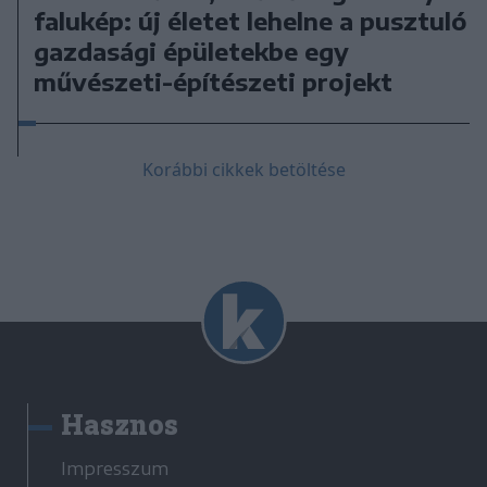
falukép: új életet lehelne a pusztuló
gazdasági épületekbe egy
művészeti-építészeti projekt
Korábbi cikkek betöltése
Hasznos
Impresszum