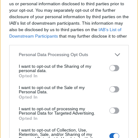
us or personal information disclosed to third parties prior to
your opt-out. You may separately opt-out of the further
disclosure of your personal information by third parties on the
IAB’s list of downstream participants. This information may
also be disclosed by us to third parties on the
IAB’s List of
Downstream Participants
that may further disclose it to other
2024. május 26., vasárnap
third parties.
A nullás liszt legendája, avagy mi
Personal Data Processing Opt Outs
kell a jó pityókás kenyérhez:
I want to opt-out of the Sharing of my
látogatóban a gyulakutai
personal data.
Opted In
malomban
I want to opt-out of the Sale of my
Personal Data.
Opted In
I want to opt-out of processing my
Personal Data for Targeted Advertising.
Opted In
I want to opt-out of Collection, Use,
Retention, Sale, and/or Sharing of my