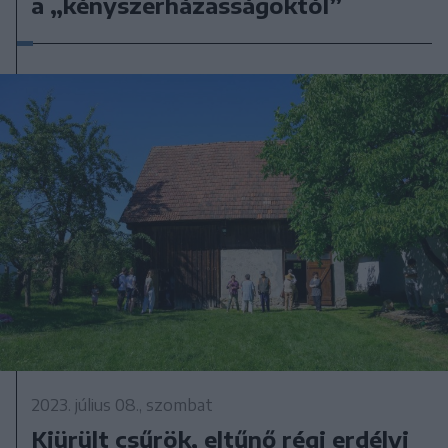
a „kényszerházasságoktól”
2023. július 08., szombat
Kiürült csűrök, eltűnő régi erdélyi