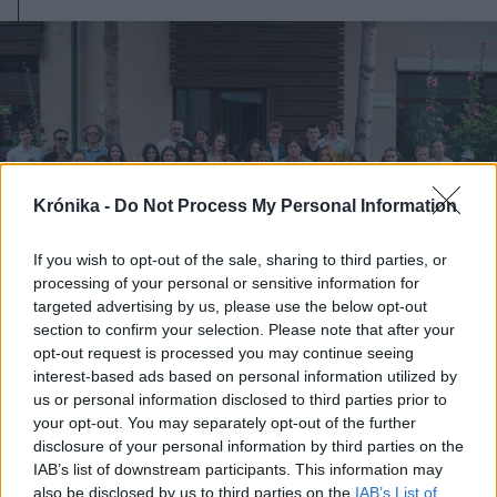
Krónika -
Do Not Process My Personal Information
If you wish to opt-out of the sale, sharing to third parties, or
processing of your personal or sensitive information for
targeted advertising by us, please use the below opt-out
section to confirm your selection. Please note that after your
opt-out request is processed you may continue seeing
interest-based ads based on personal information utilized by
2024. június 29., szombat
us or personal information disclosed to third parties prior to
Bár nem mindenkiből lesz író, lesz
your opt-out. You may separately opt-out of the further
disclosure of your personal information by third parties on the
utánpótlása az erdélyi magyar
IAB’s list of downstream participants. This information may
irodalomnak – átadta díjait a fiatal
also be disclosed by us to third parties on the
IAB’s List of