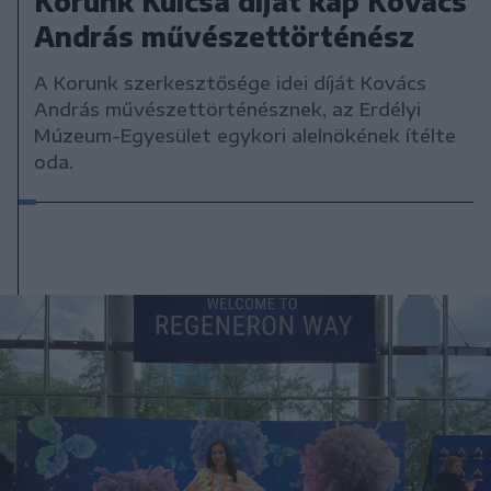
Korunk Kulcsa díjat kap Kovács
András művészettörténész
A Korunk szerkesztősége idei díját Kovács
András művészettörténésznek, az Erdélyi
Múzeum-Egyesület egykori alelnökének ítélte
oda.