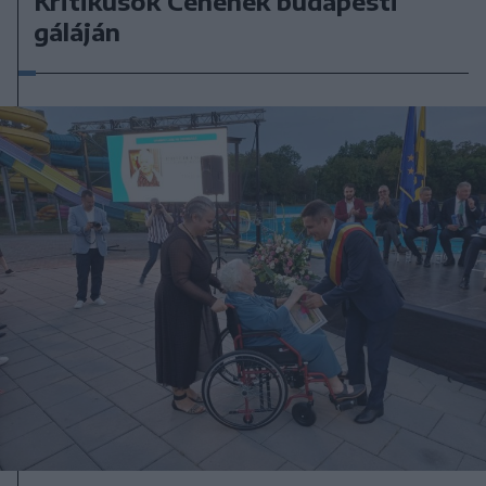
Kritikusok Céhének budapesti
gáláján