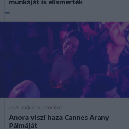
munkáját is elismerték
2024. május 25., szombat
Anora viszi haza Cannes Arany
Pálmáját