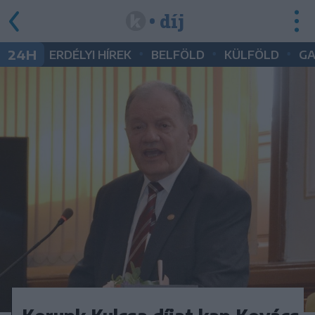
• díj
•
•
•
24H
ERDÉLYI HÍREK
BELFÖLD
KÜLFÖLD
G