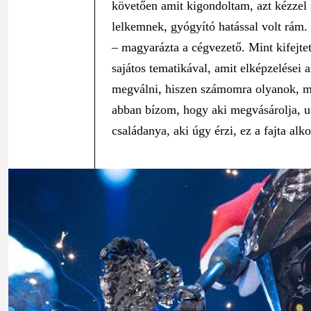
követően amit kigondoltam, azt kézzel f
lelkemnek, gyógyító hatással volt rám.
– magyarázta a cégvezető. Mint kifejte
sajátos tematikával, amit elképzelései a
megválni, hiszen számomra olyanok, m
abban bízom, hogy aki megvásárolja, ug
családanya, aki úgy érzi, ez a fajta alk