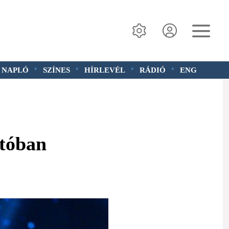
•
•
•
•
 NAPLÓ
SZÍNES
HÍRLEVÉL
RÁDIÓ
ENG
atóban