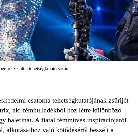
en részesült a tehetségkutató során
skedelmi csatorna tehetségkutatójának zsűrijét
rix, aki fémhulladékból hoz létre különböző
y balerinát. A fiatal fémműves inspirációjáról
l, alkotásaihoz való kötődéséről beszélt a