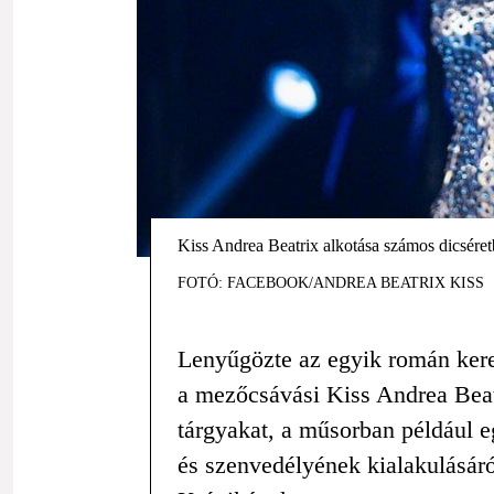
Kiss Andrea Beatrix alkotása számos dicséretb
FOTÓ: FACEBOOK/ANDREA BEATRIX KISS
Lenyűgözte az egyik román kere
a mezőcsávási Kiss Andrea Beat
tárgyakat, a műsorban például eg
és szenvedélyének kialakulásáró