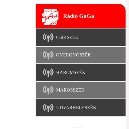
Rádió GaGa
CSÍKSZÉK
GYERGYÓSZÉK
HÁROMSZÉK
MAROSSZÉK
UDVARHELYSZÉK