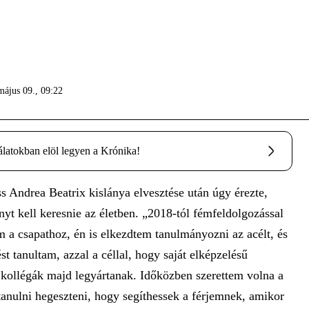
május 09., 09:22
alálatokban elöl legyen a Krónika!
Andrea Beatrix kislánya elvesztése után úgy érezte,
nyt kell keresnie az életben. „2018-tól fémfeldolgozással
m a csapathoz, én is elkezdtem tanulmányozni az acélt, és
ést tanultam, azzal a céllal, hogy saját elképzelésű
a kollégák majd legyártanak. Időközben szerettem volna a
tanulni hegeszteni, hogy segíthessek a férjemnek, amikor