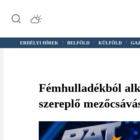
•
•
•
ERDÉLYI HÍREK
BELFÖLD
KÜLFÖLD
GA
Fémhulladékból alk
szereplő mezőcsává