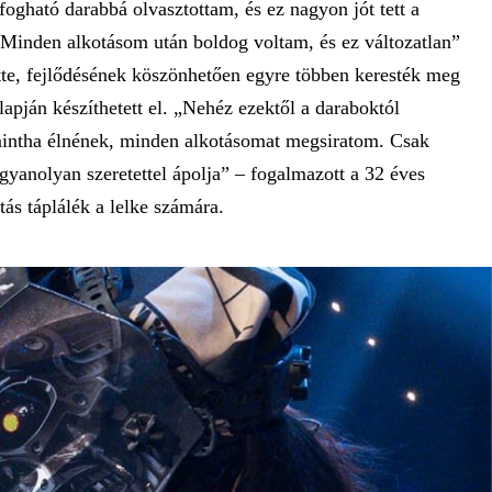
ogható darabbá olvasztottam, és ez nagyon jót tett a
 Minden alkotásom után boldog voltam, és ez változatlan”
tte, fejlődésének köszönhetően egyre többen keresték meg
lapján készíthetett el. „Nehéz ezektől a daraboktól
intha élnének, minden alkotásomat megsiratom. Csak
yanolyan szeretettel ápolja” – fogalmazott a 32 éves
otás táplálék a lelke számára.