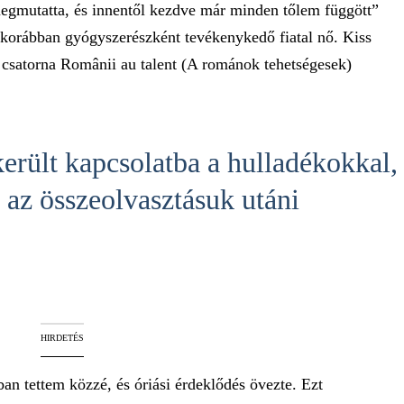
egmutatta, és innentől kezdve már minden tőlem függött”
 korábban gyógyszerészként tevékenykedő fiatal nő. Kiss
csatorna Românii au talent (A románok tehetségesek)
került kapcsolatba a hulladékokkal,
 az összeolvasztásuk utáni
HIRDETÉS
an tettem közzé, és óriási érdeklődés övezte. Ezt