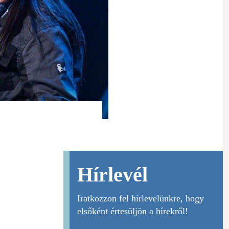
Hírlevél
Iratkozzon fel hírlevelünkre, hogy
elsőként értesüljön a hírekről!