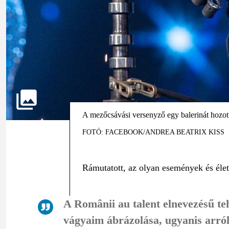
A mezőcsávási versenyző egy balerinát hozot
FOTÓ: FACEBOOK/ANDREA BEATRIX KISS
Rámutatott, az olyan események és éle
A Românii au talent elnevezésű te
vágyaim ábrázolása, ugyanis arról