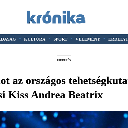
•
•
•
•
ZDASÁG
KULTÚRA
SPORT
VÉLEMÉNY
ERDÉLYI
HIRDETÉS
ot az országos tehetségkut
si Kiss Andrea Beatrix