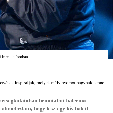
t létre a műsorban
térzések inspirálják, melyek mély nyomot hagynak benne.
hetségkutatóban bemutatott balerina
 álmodoztam, hogy lesz egy kis balett-