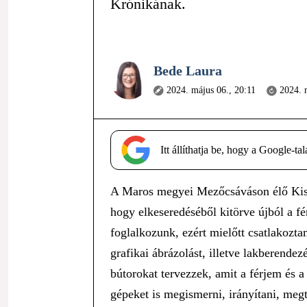
Krónikának.
Bede Laura
2024. május 06., 20:11
2024. 
Itt állíthatja be, hogy a Google-t
A Maros megyei Mezőcsáváson élő Kiss 
hogy elkeseredéséből kitörve újból a fé
foglalkozunk, ezért mielőtt csatlakozta
grafikai ábrázolást, illetve lakberendez
bútorokat tervezzek, amit a férjem és 
gépeket is megismerni, irányítani, meg