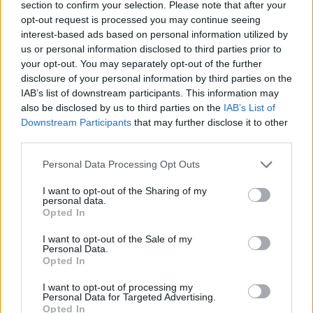
section to confirm your selection. Please note that after your
opt-out request is processed you may continue seeing
interest-based ads based on personal information utilized by
Hasznos
us or personal information disclosed to third parties prior to
your opt-out. You may separately opt-out of the further
Impresszum
disclosure of your personal information by third parties on the
Szerzői jogok
IAB’s list of downstream participants. This information may
also be disclosed by us to third parties on the
IAB’s List of
Adatvédelmi tájékoztató
Downstream Participants
that may further disclose it to other
Cookie-kezelési tájékoztató
third parties.
Hozzászólási szabályzat
Personal Data Processing Opt Outs
Nyomtatott lapjaink archívuma
Médiaajánlat
I want to opt-out of the Sharing of my
personal data.
Opted In
Látogatottsági adatok
I want to opt-out of the Sale of my
Personal Data.
Opted In
Sütibeállítások
I want to opt-out of processing my
Médiatér
Personal Data for Targeted Advertising.
Opted In