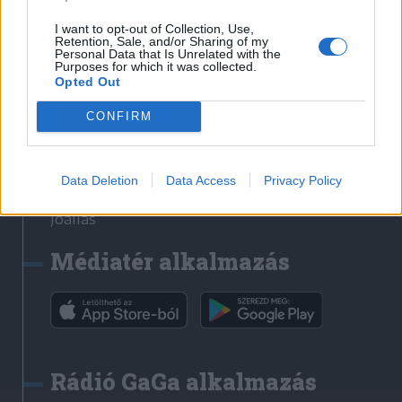
Székelyhon
I want to opt-out of Collection, Use,
Retention, Sale, and/or Sharing of my
Székely Sport
Personal Data that Is Unrelated with the
Purposes for which it was collected.
Liget
Opted Out
Bihari Napló
Erdélyi Napló
CONFIRM
Főtér
Nőileg
Data Deletion
Data Access
Privacy Policy
Rádió GaGa
Jóállás
Médiatér alkalmazás
Rádió GaGa alkalmazás