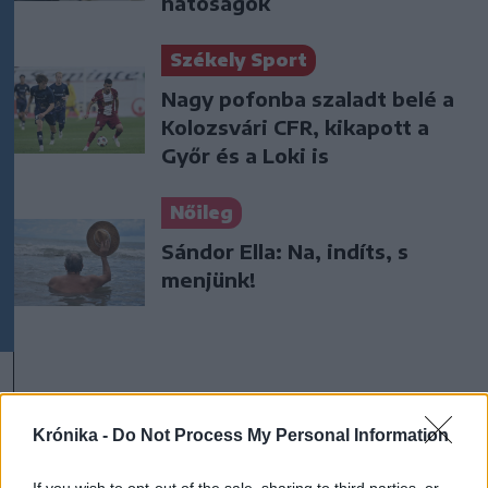
hatóságok
Székely Sport
Nagy pofonba szaladt belé a
Kolozsvári CFR, kikapott a
Győr és a Loki is
Nőileg
Sándor Ella: Na, indíts, s
menjünk!
Krónika -
Do Not Process My Personal Information
A rovat további cikkei