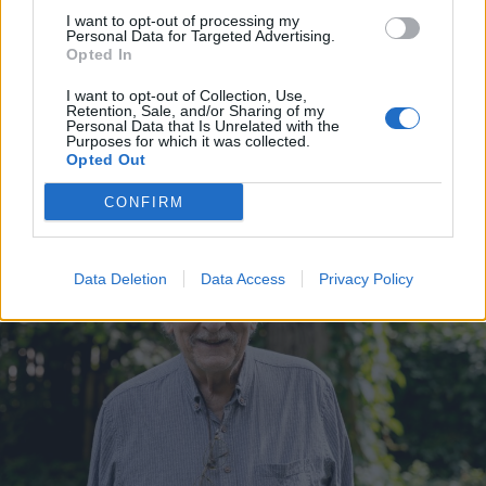
darabját”. Beszélgetés Szabó
I want to opt-out of processing my
Personal Data for Targeted Advertising.
Zsolttal (2.)
Opted In
I want to opt-out of Collection, Use,
Retention, Sale, and/or Sharing of my
Personal Data that Is Unrelated with the
Purposes for which it was collected.
Opted Out
CONFIRM
Data Deletion
Data Access
Privacy Policy