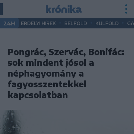
•
•
•
24H
ERDÉLYI HÍREK
BELFÖLD
KÜLFÖLD
G
Pongrác, Szervác, Bonifác:
sok mindent jósol a
néphagyomány a
fagyosszentekkel
kapcsolatban