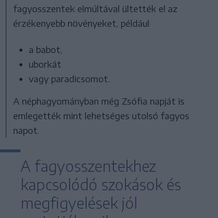
fagyosszentek elmúltával ültették el az
érzékenyebb növényeket, például
a babot,
uborkát
vagy paradicsomot.
A néphagyományban még Zsófia napját is
emlegették mint lehetséges utolsó fagyos
napot.
A fagyosszentekhez
kapcsolódó szokások és
megfigyelések jól