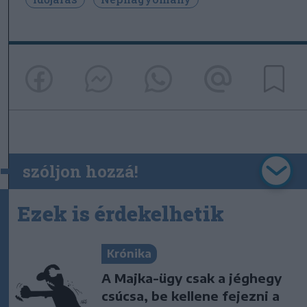
szóljon hozzá!
Ezek is érdekelhetik
Krónika
A Majka-ügy csak a jéghegy
csúcsa, be kellene fejezni a