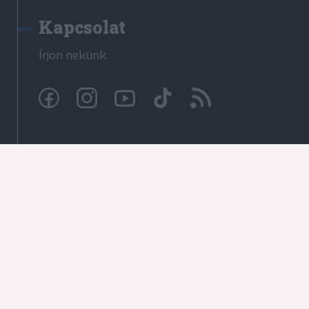
Kapcsolat
Írjon nekünk
© Krónika.ro 2009-2026
Minden jog fenntartva!