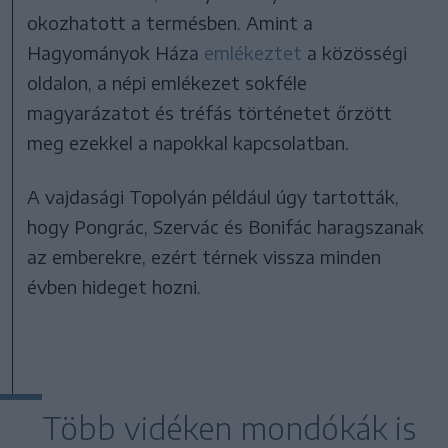
okozhatott a termésben. Amint a
Hagyományok Háza
emlékeztet
a közösségi
oldalon, a népi emlékezet sokféle
magyarázatot és tréfás történetet őrzött
meg ezekkel a napokkal kapcsolatban.
A vajdasági Topolyán például úgy tartották,
hogy Pongrác, Szervác és Bonifác haragszanak
az emberekre, ezért térnek vissza minden
évben hideget hozni.
Több vidéken mondókák is