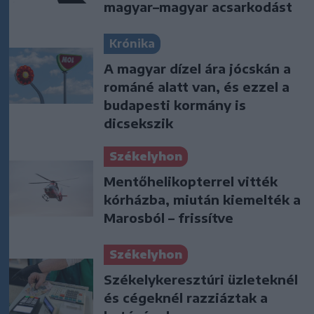
magyar–magyar acsarkodást
Krónika
A magyar dízel ára jócskán a
románé alatt van, és ezzel a
budapesti kormány is
dicsekszik
Székelyhon
Mentőhelikopterrel vitték
kórházba, miután kiemelték a
Marosból – frissítve
Székelyhon
Székelykeresztúri üzleteknél
és cégeknél razziáztak a