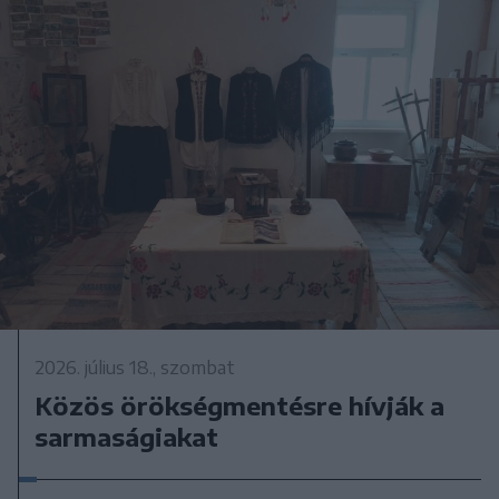
2026. július 18., szombat
Közös örökségmentésre hívják a
sarmaságiakat