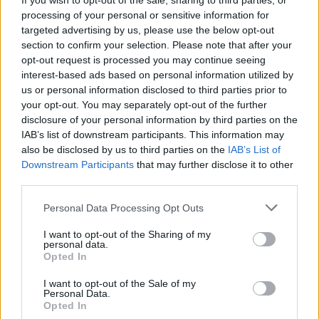
If you wish to opt-out of the sale, sharing to third parties, or
processing of your personal or sensitive information for
targeted advertising by us, please use the below opt-out
section to confirm your selection. Please note that after your
opt-out request is processed you may continue seeing
interest-based ads based on personal information utilized by
us or personal information disclosed to third parties prior to
your opt-out. You may separately opt-out of the further
disclosure of your personal information by third parties on the
IAB’s list of downstream participants. This information may
also be disclosed by us to third parties on the
IAB’s List of
Downstream Participants
that may further disclose it to other
third parties.
Personal Data Processing Opt Outs
I want to opt-out of the Sharing of my
personal data.
Opted In
2026. augusztus 06., csütörtök
„Az ember megpróbálja a maga
I want to opt-out of the Sale of my
Personal Data.
képére formálni a világ egy kis
Opted In