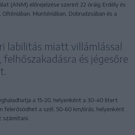
at (ANM) előrejelzése szerint 22 óráig Erdély és
, Olténiában, Munténiában, Dobrudzsában és a
i labilitás miatt villámlással
, felhőszakadásra és jégesőre
t.
haladhatja a 15-20, helyenként a 30-40 litert
 felerősödhet a szél, 50-60 km/órás, helyenként
t számítani.