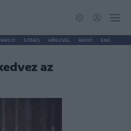
•
•
•
•
 NAPLÓ
SZÍNES
HÍRLEVÉL
RÁDIÓ
ENG
kedvez az