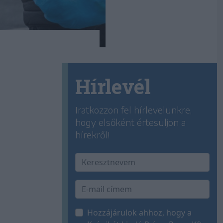
Hírlevél
Iratkozzon fel hírlevelünkre,
hogy elsőként értesüljön a
hírekről!
Hozzájárulok ahhoz, hogy a