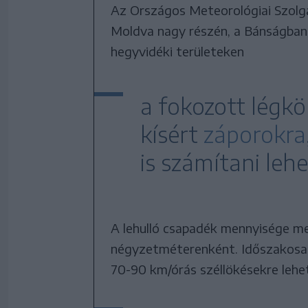
Az Országos Meteorológiai Szolgál
Moldva nagy részén, a Bánságban
hegyvidéki területeken
a fokozott légkör
kísért
záporokra
is számítani lehe
A lehulló csapadék mennyisége meg
négyzetméterenként. Időszakosan
70-90 km/órás széllökésekre lehe