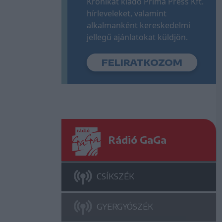
Krónikát kiadó Príma Press Kft.
hírleveleket, valamint
alkalmanként kereskedelmi
jellegű ajánlatokat küldjön.
Rádió GaGa
CSÍKSZÉK
GYERGYÓSZÉK