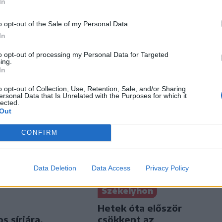
In
o opt-out of the Sale of my Personal Data.
In
to opt-out of processing my Personal Data for Targeted
ing.
In
o opt-out of Collection, Use, Retention, Sale, and/or Sharing
ersonal Data that Is Unrelated with the Purposes for which it
lected.
Out
CONFIRM
Data Deletion
Data Access
Privacy Policy
Székelyhon
Hetek óta először
s sírjára,
csökkent az