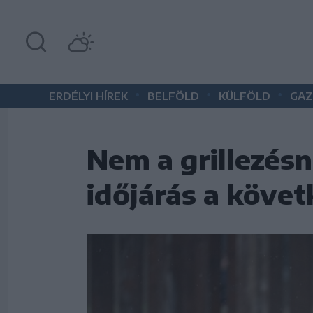
•
•
•
ERDÉLYI HÍREK
BELFÖLD
KÜLFÖLD
GAZ
Nem a grillezés
időjárás a köve