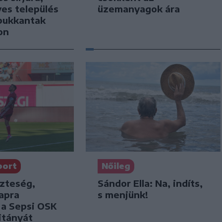
es település
üzemanyagok ára
bukkantak
on
port
Nőileg
szteség,
Sándor Ella: Na, indíts,
apra
s menjünk!
k a Sepsi OSK
itányát