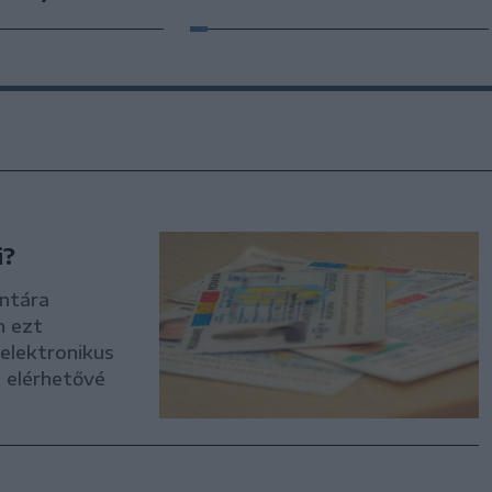
i?
intára
n ezt
 elektronikus
 elérhetővé