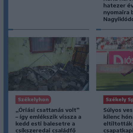
hatezer év
nyomaira 
Nagyiklód
Székelyhon
Székely S
„Óriási csattanás volt”
Súlyos ve
– így emlékszik vissza a
kilenc hón
kedd esti balesetre a
eltiltottá
csíkszeredai családfő
csapatkap