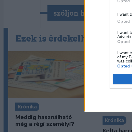
Opted 
szóljon hozzá!
I want t
Opted 
I want 
Ezek is érdekelhetik
Advertis
Opted 
I want t
of my P
was col
Opted 
Krónika
Meddig használható
Krónika
még a régi személyi?
Kelta harco