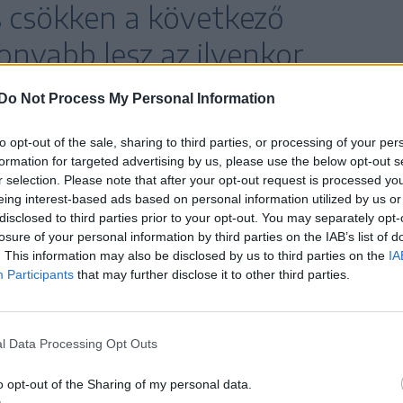
s csökken a következő
onyabb lesz az ilyenkor
Do Not Process My Personal Information
to opt-out of the sale, sharing to third parties, or processing of your per
formation for targeted advertising by us, please use the below opt-out s
majd az ország többi részén is lehűl az idő. A
r selection. Please note that after your opt-out request is processed y
eing interest-based ads based on personal information utilized by us or
is számítani lehet.
disclosed to third parties prior to your opt-out. You may separately opt-
losure of your personal information by third parties on the IAB’s list of
. This information may also be disclosed by us to third parties on the
IA
Participants
that may further disclose it to other third parties.
l Data Processing Opt Outs
o opt-out of the Sharing of my personal data.