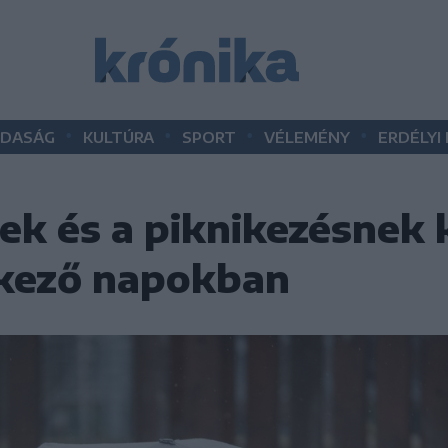
•
•
•
•
DASÁG
KULTÚRA
SPORT
VÉLEMÉNY
ERDÉLYI
nek és a piknikezésnek 
tkező napokban