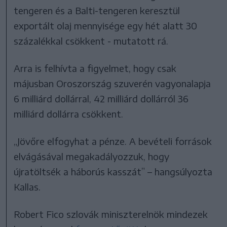
tengeren és a Balti-tengeren keresztül
exportált olaj mennyisége egy hét alatt 30
százalékkal csökkent - mutatott rá.
Arra is felhívta a figyelmet, hogy csak
májusban Oroszország szuverén vagyonalapja
6 milliárd dollárral, 42 milliárd dollárról 36
milliárd dollárra csökkent.
„Jövőre elfogyhat a pénze. A bevételi források
elvágásával megakadályozzuk, hogy
újratöltsék a háborús kasszát” – hangsúlyozta
Kallas.
Robert Fico szlovák miniszterelnök mindezek