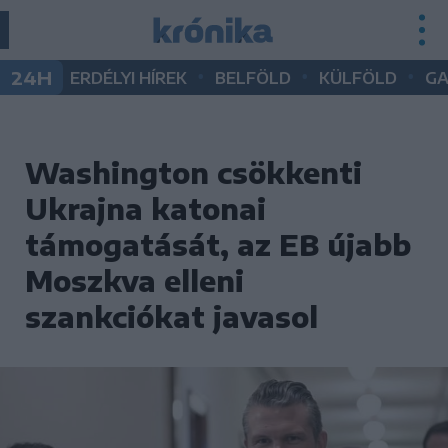
•
•
•
24H
ERDÉLYI HÍREK
BELFÖLD
KÜLFÖLD
G
Washington csökkenti
Ukrajna katonai
támogatását, az EB újabb
Moszkva elleni
szankciókat javasol