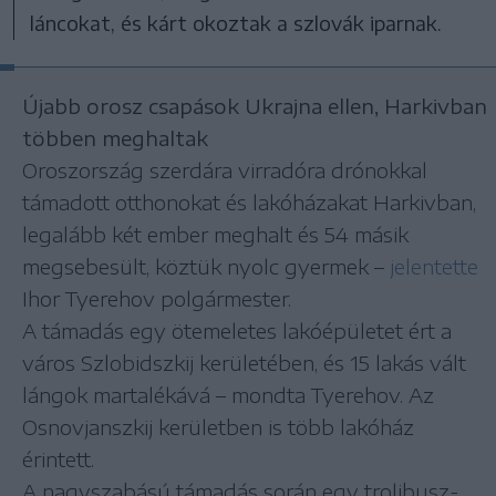
láncokat, és kárt okoztak a szlovák iparnak.
Újabb orosz csapások Ukrajna ellen, Harkivban
többen meghaltak
Oroszország szerdára virradóra drónokkal
támadott otthonokat és lakóházakat Harkivban,
legalább két ember meghalt és 54 másik
megsebesült, köztük nyolc gyermek –
jelentette
Ihor Tyerehov polgármester.
A támadás egy ötemeletes lakóépületet ért a
város Szlobidszkij kerületében, és 15 lakás vált
lángok martalékává – mondta Tyerehov. Az
Osnovjanszkij kerületben is több lakóház
érintett.
A nagyszabású támadás során egy trolibusz-