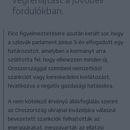
fordulókban.
Fico figyelmeztetésére azután került sor, hogy
a szlovák parlament június 5-én elfogadott egy
határozatot, amelyben a kormányt arra
szólította fel, hogy ellenezzen minden új,
Oroszországgal szembeni nemzetközi
szankciót vagy kereskedelmi korlátozást,
hivatkozva a negatív gazdasági hatásokra.
A nem kötelező érvényű állásfoglalás szerint
az Oroszország ukrajnai inváziójára válaszul
bevezetett szankciók felhajtották az
energiaárakat, megzavarták az ellátási