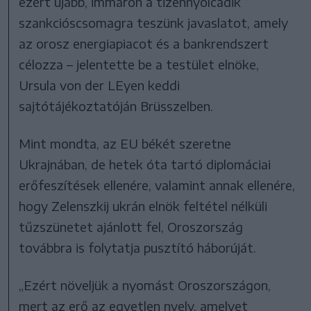
ezért újabb, immáron a tizennyolcadik
szankcióscsomagra teszünk javaslatot, amely
az orosz energiapiacot és a bankrendszert
célozza – jelentette be a testület elnöke,
Ursula von der LEyen keddi
sajtótájékoztatóján Brüsszelben.
Mint mondta, az EU békét szeretne
Ukrajnában, de hetek óta tartó diplomáciai
erőfeszítések ellenére, valamint annak ellenére,
hogy Zelenszkij ukrán elnök feltétel nélküli
tűzszünetet ajánlott fel, Oroszország
továbbra is folytatja pusztító háborúját.
„Ezért növeljük a nyomást Oroszországon,
mert az erő az egyetlen nyelv, amelyet