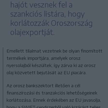
hajót vesznek fel a
szankciós listára, hogy
korlátozzák Oroszország
olajexportját.
Emellett tilalmat vezetnek be olyan finomított
termékek importjára, amelyek orosz
nyersolajból készültek, így zárva ki az orosz
olaj közvetett bejutását az EU piacára.
Az orosz bankszektort illetően a cél
finanszírozási és tranzakciós lehetőségeinek
korlátozása. Ennek érdekében az EU javasolja,
hogy a SWIFT-rendszerből való kizárást teljes