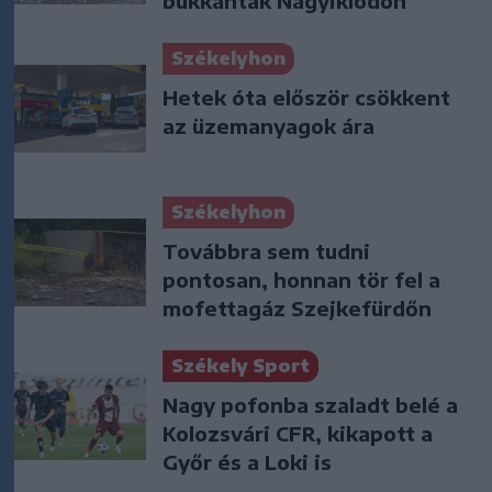
bukkantak Nagyiklódon
Székelyhon
Hetek óta először csökkent
az üzemanyagok ára
Székelyhon
Továbbra sem tudni
pontosan, honnan tör fel a
mofettagáz Szejkefürdőn
Székely Sport
Nagy pofonba szaladt belé a
Kolozsvári CFR, kikapott a
Győr és a Loki is