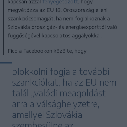
kapcsán azzal
fenyegetőzött
, hogy
megvétózza az EU 18. Oroszország elleni
szankciócsomagját, ha nem foglalkoznak a
Szlovákia orosz gáz- és energiaexporttól való
függőségével kapcsolatos aggályokkal.
Fico a Facebookon közölte, hogy
blokkolni fogja a további
szankciókat, ha az EU nem
talál „valódi meagoldást
arra a válsághelyzetre,
amellyel Szlovákia
szembesülne az