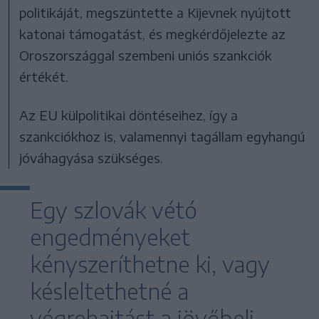
politikáját, megszüntette a Kijevnek nyújtott
katonai támogatást, és megkérdőjelezte az
Oroszországgal szembeni uniós szankciók
értékét.
Az EU külpolitikai döntéseihez, így a
szankciókhoz is, valamennyi tagállam egyhangú
jóváhagyása szükséges.
Egy szlovák vétó
engedményeket
kényszeríthetne ki, vagy
késleltethetné a
végrehajtást a jövőbeli