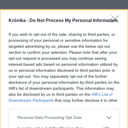
Javasoljuk továbbá az Orosz Közvetlen
Krónika -
Do Not Process My Personal Information
Befektetési Alap, annak leányvállalatai és
beruházási projektjei elleni szankciók
If you wish to opt-out of the sale, sharing to third parties, or
processing of your personal or sensitive information for
bevezetését is – taglalta von der Leyen.
targeted advertising by us, please use the below opt-out
section to confirm your selection. Please note that after your
A bizottság elnöke hozzátette: az EU 2,5
opt-out request is processed you may continue seeing
interest-based ads based on personal information utilized by
milliárd euró értékű – gépekre, fémekre,
us or personal information disclosed to third parties prior to
műanyagokra és vegyi anyagokra vonatkozó –
your opt-out. You may separately opt-out of the further
exporttilalmat is javasol, ami megfosztja az
disclosure of your personal information by third parties on the
IAB’s list of downstream participants. This information may
orosz gazdaságot kulcsfontosságú
also be disclosed by us to third parties on the
IAB’s List of
technológiáktól és ipari javaktól. Emellett
Downstream Participants
that may further disclose it to other
third parties.
korlátozni fogja a kettős felhasználású (civil és
katonai) termékek és technológiák exportját,
Personal Data Processing Opt Outs
amelyeket drónok, rakéták és más