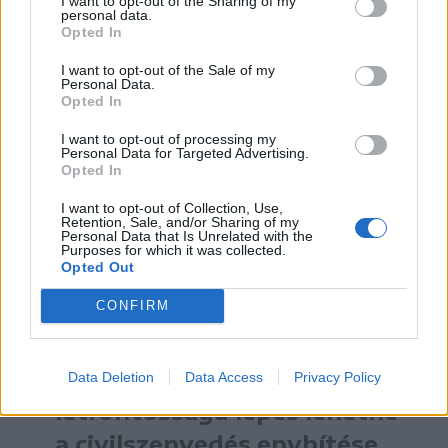
I want to opt-out of the Sharing of my
personal data.
fegyverrendszerek gyártására használnak.
Opted In
I want to opt-out of the Sale of my
Hozzátette: a szankciók alkalmazásának
Personal Data.
Opted In
megerősítése érdekében 22 orosz és külföldi
céget listáznak, amelyek közvetlen vagy
I want to opt-out of processing my
Personal Data for Targeted Advertising.
közvetett módon támogatják az orosz
Opted In
katonai és ipari komplexumot.
I want to opt-out of Collection, Use,
Retention, Sale, and/or Sharing of my
Personal Data that Is Unrelated with the
Megismételjük felhívásunkat
Purposes for which it was collected.
Opted Out
egy teljes, feltétel nélküli,
CONFIRM
legalább 30 napos
tűzszünetre. A harcok
szüneteltetése
Data Deletion
Data Access
Privacy Policy
létfontosságú lépés lehetne
a civilszenvedés enyhítése