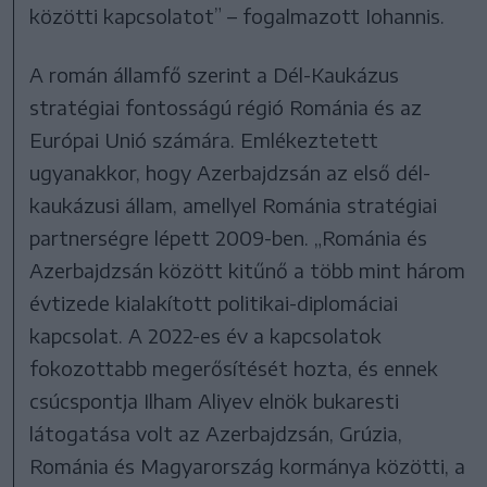
közötti kapcsolatot” – fogalmazott Iohannis.
A román államfő szerint a Dél-Kaukázus
stratégiai fontosságú régió Románia és az
Európai Unió számára. Emlékeztetett
ugyanakkor, hogy Azerbajdzsán az első dél-
kaukázusi állam, amellyel Románia stratégiai
partnerségre lépett 2009-ben. „Románia és
Azerbajdzsán között kitűnő a több mint három
évtizede kialakított politikai-diplomáciai
kapcsolat. A 2022-es év a kapcsolatok
fokozottabb megerősítését hozta, és ennek
csúcspontja Ilham Aliyev elnök bukaresti
látogatása volt az Azerbajdzsán, Grúzia,
Románia és Magyarország kormánya közötti, a