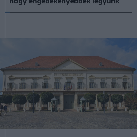
hogy engedékenyebbek legyünk