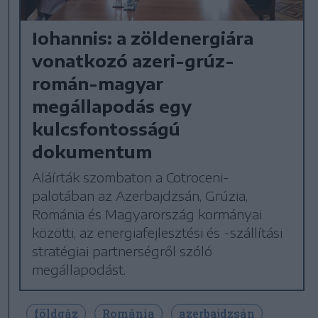
Iohannis: a zöldenergiára
vonatkozó azeri-grúz-
román-magyar
megállapodás egy
kulcsfontosságú
dokumentum
Aláírták szombaton a Cotroceni-
palotában az Azerbajdzsán, Grúzia,
Románia és Magyarország kormányai
közötti, az energiafejlesztési és -szállítási
stratégiai partnerségről szóló
megállapodást.
földgáz
Románia
azerbajdzsán