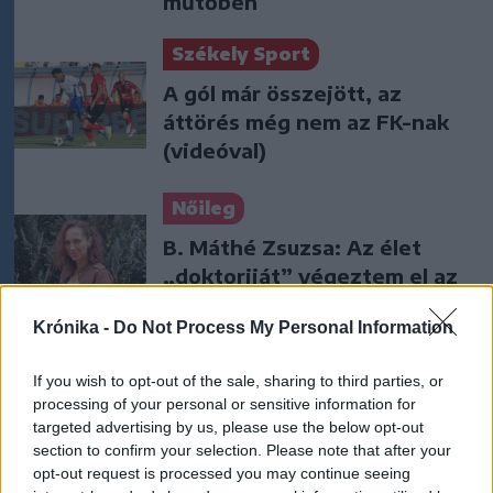
műtőben
Székely Sport
A gól már összejött, az
áttörés még nem az FK-nak
(videóval)
Nőileg
B. Máthé Zsuzsa: Az élet
„doktoriját” végeztem el az
epilepsziámmal
Krónika -
Do Not Process My Personal Information
If you wish to opt-out of the sale, sharing to third parties, or
processing of your personal or sensitive information for
targeted advertising by us, please use the below opt-out
section to confirm your selection. Please note that after your
opt-out request is processed you may continue seeing
A rovat további cikkei