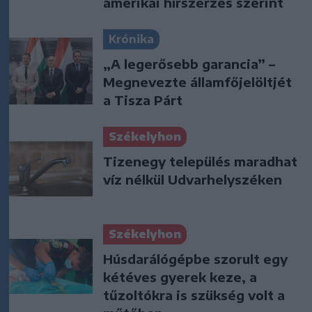
amerikai hírszerzés szerint
Krónika
„A legerősebb garancia” –
Megnevezte államfőjelöltjét
a Tisza Párt
Székelyhon
Tizenegy település maradhat
víz nélkül Udvarhelyszéken
Székelyhon
Húsdarálógépbe szorult egy
kétéves gyerek keze, a
tűzoltókra is szükség volt a