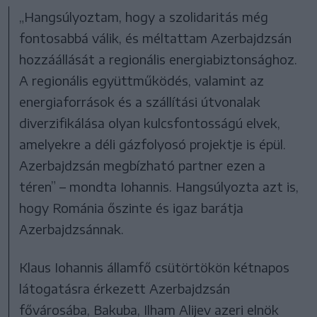
„Hangsúlyoztam, hogy a szolidaritás még
fontosabbá válik, és méltattam Azerbajdzsán
hozzáállását a regionális energiabiztonsághoz.
A regionális együttműködés, valamint az
energiaforrások és a szállítási útvonalak
diverzifikálása olyan kulcsfontosságú elvek,
amelyekre a déli gázfolyosó projektje is épül.
Azerbajdzsán megbízható partner ezen a
téren” – mondta Iohannis. Hangsúlyozta azt is,
hogy Románia őszinte és igaz barátja
Azerbajdzsánnak.
Klaus Iohannis államfő csütörtökön kétnapos
látogatásra érkezett Azerbajdzsán
fővárosába, Bakuba, Ilham Alijev azeri elnök