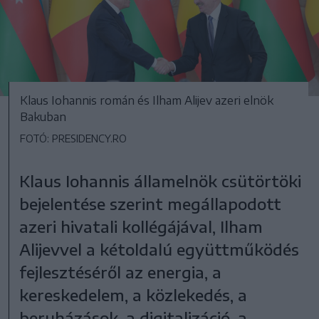
Klaus Iohannis román és Ilham Alijev azeri elnök
Bakuban
FOTÓ: PRESIDENCY.RO
Klaus Iohannis államelnök csütörtöki
bejelentése szerint megállapodott
azeri hivatali kollégájával, Ilham
Alijevvel a kétoldalú együttműködés
fejlesztéséről az energia, a
kereskedelem, a közlekedés, a
beruházások, a digitalizáció, a