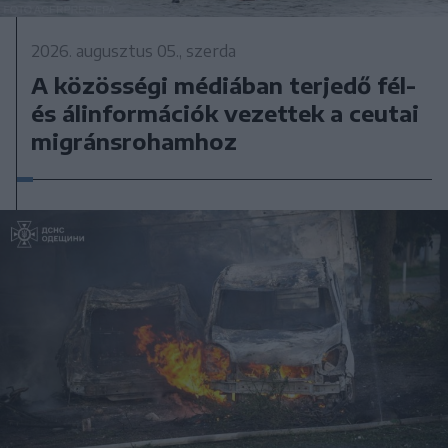
2026. augusztus 05., szerda
A közösségi médiában terjedő fél-
és álinformációk vezettek a ceutai
migránsrohamhoz