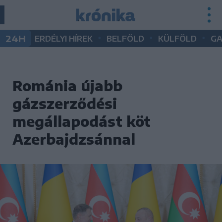
•
•
•
24H
ERDÉLYI HÍREK
BELFÖLD
KÜLFÖLD
G
Románia újabb
gázszerződési
megállapodást köt
Azerbajdzsánnal