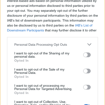
interest-based ads based on personal information utilized by
us or personal information disclosed to third parties prior to
your opt-out. You may separately opt-out of the further
disclosure of your personal information by third parties on the
IAB’s list of downstream participants. This information may
also be disclosed by us to third parties on the
IAB’s List of
Downstream Participants
that may further disclose it to other
third parties.
Personal Data Processing Opt Outs
I want to opt-out of the Sharing of my
personal data.
Opted In
I want to opt-out of the Sale of my
Personal Data.
2026. augusztus 08., szombat
Opted In
A román radarok nem észlelték a
I want to opt-out of processing my
végül Bulgáriában felrobbant drónt
Personal Data for Targeted Advertising.
Opted In
I want to opt-out of Collection, Use,