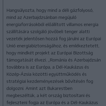
Hangsúlyozta, hogy mind a déli gázfolyosó,
mind az Azerbajdzsánban megújuló
energiaforrásokból előállított villamos energia
szállítására szolgáló jövőbeli tenger alatti
vezeték jelentősen hozzá fog járulni az Európai
Unió energiabiztonságához, és emlékeztetett,
hogy mindkét projekt az Európai Bizottság
támogatását élvezi. „Románia és Azerbajdzsán
továbbra is az Európa, a Dél-Kaukázus és
Közép-Ázsia közötti együttműködés és
stratégiai kezdeményezések bővítésén fog
dolgozni. Amint azt Bukarestben
megbeszéltük, a két ország biztosítani és
fejleszteni fogja az Európa és a Dél-Kaukázus