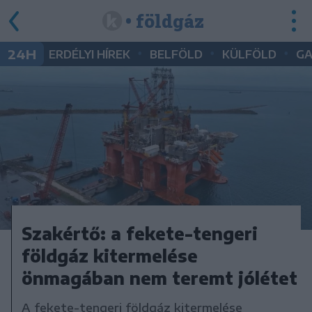
• földgáz
•
•
•
24H
ERDÉLYI HÍREK
BELFÖLD
KÜLFÖLD
G
Szakértő: a fekete-tengeri
földgáz kitermelése
önmagában nem teremt jólétet
A fekete-tengeri földgáz kitermelése