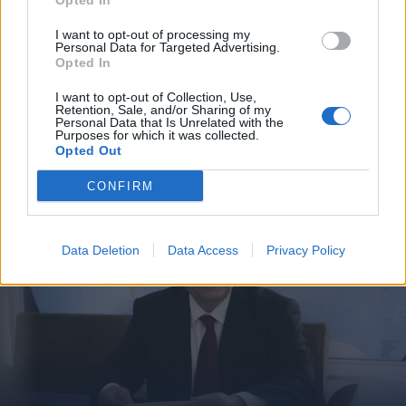
Opted In
2026. április 01., szerda
I want to opt-out of processing my
Personal Data for Targeted Advertising.
EU-biztos: a gáz ára 70, az olajé
Opted In
pedig 60 százalékkal nőtt a közel-
I want to opt-out of Collection, Use,
keleti konfliktus kezdete óta
Retention, Sale, and/or Sharing of my
Personal Data that Is Unrelated with the
Purposes for which it was collected.
Opted Out
CONFIRM
Data Deletion
Data Access
Privacy Policy