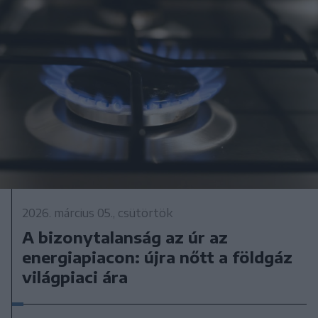
2026. március 05., csütörtök
A bizonytalanság az úr az
energiapiacon: újra nőtt a földgáz
világpiaci ára