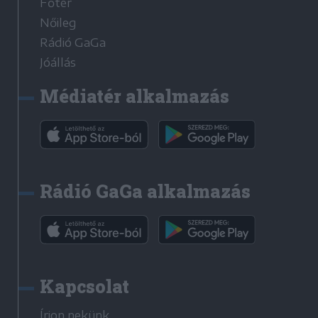
Főtér
Nőileg
Rádió GaGa
Jóállás
Médiatér alkalmazás
Rádió GaGa alkalmazás
Kapcsolat
Írjon nekünk