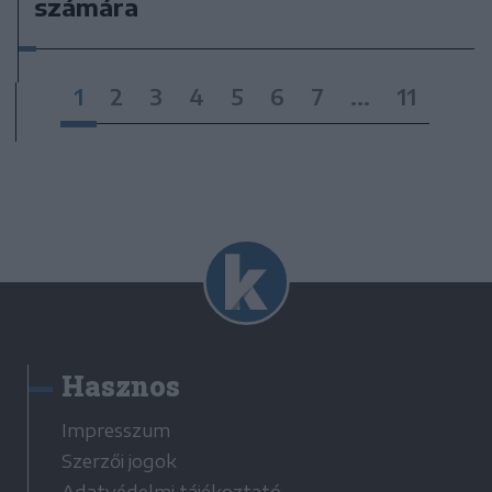
számára
1
2
3
4
5
6
7
...
11
Hasznos
Impresszum
Szerzői jogok