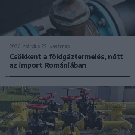
2026. március 22., vasárnap
Csökkent a földgáztermelés, nőtt
az import Romániában