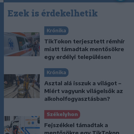
Ezek is érdekelhetik
Krónika
TikTokon terjesztett rémhír
miatt támadtak mentősökre
egy erdélyi településen
Krónika
Asztal alá isszuk a világot –
Miért vagyunk világelsők az
alkoholfogyasztásban?
Székelyhon
Fejszékkel támadtak a
mentősökre egy TikTokon