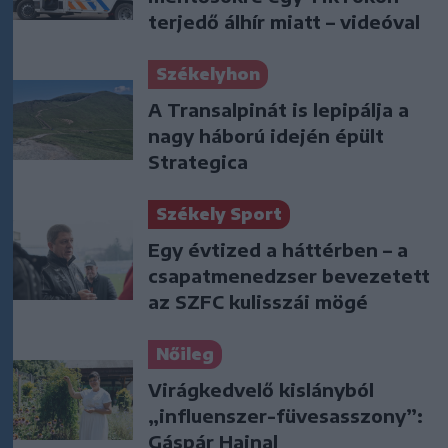
terjedő álhír miatt – videóval
Székelyhon
A Transalpinát is lepipálja a
nagy háború idején épült
Strategica
Székely Sport
Egy évtized a háttérben – a
csapatmenedzser bevezetett
az SZFC kulisszái mögé
Nőileg
Virágkedvelő kislányból
„influenszer-füvesasszony”:
Gáspár Hajnal