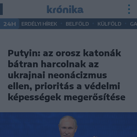
•
•
•
24H
ERDÉLYI HÍREK
BELFÖLD
KÜLFÖLD
G
Putyin: az orosz katonák
bátran harcolnak az
ukrajnai neonácizmus
ellen, prioritás a védelmi
képességek megerősítése