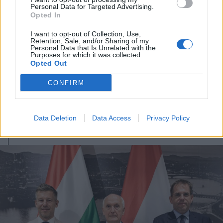
Personal Data for Targeted Advertising.
Opted In
I want to opt-out of Collection, Use,
Retention, Sale, and/or Sharing of my
Personal Data that Is Unrelated with the
Purposes for which it was collected.
Opted Out
2026. augusztus 08., szombat
CONFIRM
A román radarok nem észlelték a
végül Bulgáriában felrobbant drónt
Data Deletion
Data Access
Privacy Policy