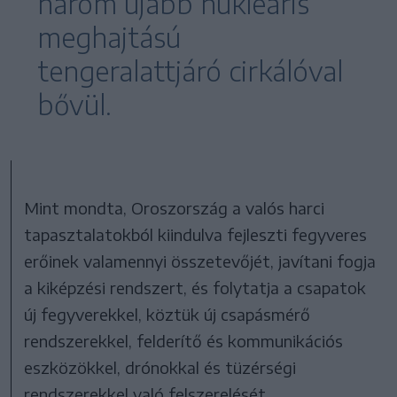
három újabb nukleáris
meghajtású
tengeralattjáró cirkálóval
bővül.
Mint mondta, Oroszország a valós harci
tapasztalatokból kiindulva fejleszti fegyveres
erőinek valamennyi összetevőjét, javítani fogja
a kiképzési rendszert, és folytatja a csapatok
új fegyverekkel, köztük új csapásmérő
rendszerekkel, felderítő és kommunikációs
eszközökkel, drónokkal és tüzérségi
rendszerekkel való felszerelését.