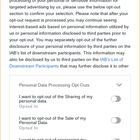
processing of your personal or sensitive information for
targeted advertising by us, please use the below opt-out
section to confirm your selection. Please note that after your
opt-out request is processed you may continue seeing
2026. augusztus 10., hétfő
interest-based ads based on personal information utilized by
us or personal information disclosed to third parties prior to
Az amerikai kormány új
your opt-out. You may separately opt-out of the further
fegyvereket kér a beszállítóktól az
disclosure of your personal information by third parties on the
iráni háborúban kimerült készletek
IAB’s list of downstream participants. This information may
also be disclosed by us to third parties on the
IAB’s List of
pótlására
Downstream Participants
that may further disclose it to other
third parties.
Personal Data Processing Opt Outs
I want to opt-out of the Sharing of my
personal data.
Opted In
I want to opt-out of the Sale of my
Personal Data.
Opted In
I want to opt-out of processing my