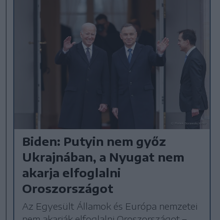
Biden: Putyin nem győz
Ukrajnában, a Nyugat nem
akarja elfoglalni
Oroszországot
Az Egyesült Államok és Európa nemzetei
nem akarják elfoglalni Oroszországot –