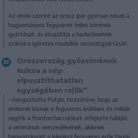
Az elnök szerint az orosz ipar gyorsan növeli a
hagyományos fegyverek teljes körének
gyártását, és elsajátítja a haderőnemek
számára ígéretes modellek sorozatgyártását.
Oroszország győzelmének
kulcsa a nép
elpusztíthatatlan
egységében rejlik”
– hangoztatta Putyin, hozzátéve, hogy az
emberek bíznak a fegyveres erőkben, és milliók
segítik a fronton harcolókat. Kifejezte háláját
a veteránok nemzedékeinek, akiknek
hagyományait a jelenlegi fegyveres erők tagjai