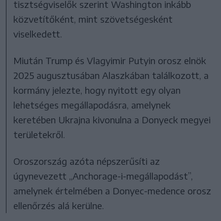
tisztségviselők szerint Washington inkább
közvetítőként, mint szövetségesként
viselkedett.
Miután Trump és Vlagyimir Putyin orosz elnök
2025 augusztusában Alaszkában találkozott, a
kormány jelezte, hogy nyitott egy olyan
lehetséges megállapodásra, amelynek
keretében Ukrajna kivonulna a Donyeck megyei
területekről.
Oroszország azóta népszerűsíti az
úgynevezett „Anchorage-i-megállapodást”,
amelynek értelmében a Donyec-medence orosz
ellenőrzés alá kerülne.