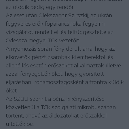
az ötödik pedig egy rendőr.
Az eset után Olekszandr Szirszkij, az ukrán
fegyveres erők főparancsnoka fegyelmi
vizsgálatot rendelt el, és felfüggesztette az
Odessza megyei TCK vezetőit.
A nyomozás során fény derült arra, hogy az
elkövetők pénzt zsaroltak ki emberektől, és
ellenállás esetén erőszakot alkalmaztak, illetve
azzal fenyegették őket, hogy gyorsított
eljárásban „rohamosztagosként a frontra küldik”
őket.
Az SZBU szerint a pénz kikényszerítése
közvetlenül a TCK szolgálati mikrobuszában
történt, ahová az áldozatokat erőszakkal
ültették be.