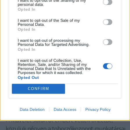
I want to opt-out of the Sharing of my
az odesszai toborzóközpont több
personal data.
Opted In
munkatársát
Az ukrán hatóságok hivatalosan megerősítették
I want to opt-out of the Sale of my
Personal Data.
kedden annak az odesszai műveletnek a
Opted In
részleteit, amelyben zsarolás gyanújával
I want to opt-out of processing my
letartóztatták a Területi Toborzási és Szociális
Personal Data for Targeted Advertising.
Opted In
Támogatási Központ (TCK és SZP) négy
munkatársát.
I want to opt-out of Collection, Use,
Retention, Sale, and/or Sharing of my
Personal Data that Is Unrelated with the
Az UNIAN hírügynökség az Ukrán Biztonsági
Purposes for which it was collected.
Szolgálatra (SZBU) hivatkozva arról számolt be,
Opted Out
hogy a gyanúsítottak letartóztatásuk előtt el
CONFIRM
akartak menekülni a rendvédelmi szervek
munkatársai elől, ezért a különleges egységek
Data Deletion
Data Access
Privacy Policy
rálőttek autójuk kerekeire.
A művelet során öt embert vettek őrizetbe,
közülük négyen a toborzóközpont munkatársai,