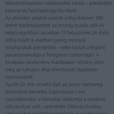
létesítményekben keletkeztek károk – jelentették
katonai és helyhatósági források.
Az előzetes adatok szerint a légvédelem 189
drónt hatástalanított az ország északi, déli és
keleti régióiban, azonban 13 helyszínen 24 drón
célba talált, 6 esetben pedig roncsok
lezuhanását jelentették – tette közzé a légierő
parancsnoksága a Telegram-csatornáján. A
hivatalos közlemény kiadásakor néhány drón
még az Ukrajna által ellenőrzött légtérben
tartózkodott.
Április 22-ére virradó éjjel az orosz hadsereg
drónokkal támadta Zaporizzsja-Live
vasútállomást, a támadás célpontja a rendező
pályaudvar volt – jelentette Olekszij Kuleba,
Ukrajna helyreállításáért felelős miniszterelnök-