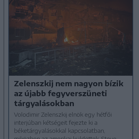
Zelenszkij nem nagyon bízik
az újabb fegyverszüneti
tárgyalásokban
Volodimir Zelenszkij elnök egy hétfői
interjúban kétségeit fejezte ki a
béketárgyalásokkal kapcsolatban,
miközben az amerikai küldöttek, Steve