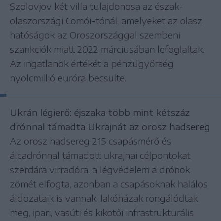
Szolovjov két villa tulajdonosa az észak-
olaszországi Comói-tónál, amelyeket az olasz
hatóságok az Oroszországgal szembeni
szankciók miatt 2022 márciusában lefoglaltak.
Az ingatlanok értékét a pénzügyőrség
nyolcmillió euróra becsülte.
Ukrán légierő: éjszaka több mint kétszáz
drónnal támadta Ukrajnát az orosz hadsereg
Az orosz hadsereg 215 csapásmérő és
álcadrónnal támadott ukrajnai célpontokat
szerdára virradóra, a légvédelem a drónok
zömét elfogta, azonban a csapásoknak halálos
áldozataik is vannak, lakóházak rongálódtak
meg, ipari, vasúti és kikötői infrastrukturális