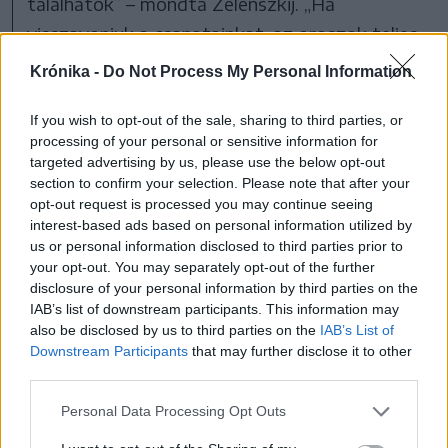
találhatók” – mondta Zelenszkij. „Ha
visszavonjuk a csapatainkat, az oroszok teljes
mozgásszabadságot kapnak az ország
Krónika -
Do Not Process My Personal Information
középső része felé.”
If you wish to opt-out of the sale, sharing to third parties, or
processing of your personal or sensitive information for
A
Kyiv Independent
által megszerzett
targeted advertising by us, please use the below opt-out
információk szerint az amerikai fél nem
section to confirm your selection. Please note that after your
opt-out request is processed you may continue seeing
ellenezte Oroszország követelését a Donbasz
interest-based ads based on personal information utilized by
feletti ellenőrzésre.
us or personal information disclosed to third parties prior to
your opt-out. You may separately opt-out of the further
disclosure of your personal information by third parties on the
A Trump-kormány egyik tisztségviselője a
IAB’s list of downstream participants. This information may
portálnak azt mondta, hogy a területi
also be disclosed by us to third parties on the
IAB’s List of
döntések „Kijev és Moszkva dolga”.
Downstream Participants
that may further disclose it to other
third parties.
Personal Data Processing Opt Outs
Zsarolás és fenyegetés miatt őrizetbe vették