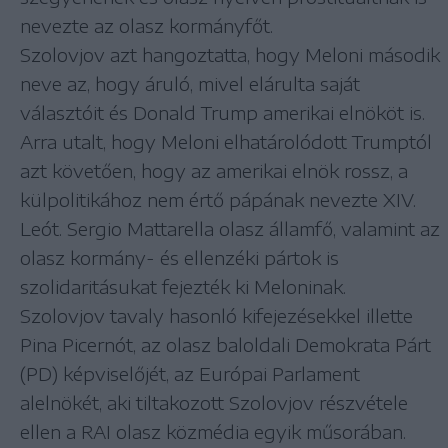
nevezte az olasz kormányfőt.
Szolovjov azt hangoztatta, hogy Meloni második
neve az, hogy áruló, mivel elárulta saját
választóit és Donald Trump amerikai elnököt is.
Arra utalt, hogy Meloni elhatárolódott Trumptól
azt követően, hogy az amerikai elnök rossz, a
külpolitikához nem értő pápának nevezte XIV.
Leót. Sergio Mattarella olasz államfő, valamint az
olasz kormány- és ellenzéki pártok is
szolidaritásukat fejezték ki Meloninak.
Szolovjov tavaly hasonló kifejezésekkel illette
Pina Picernót, az olasz baloldali Demokrata Párt
(PD) képviselőjét, az Európai Parlament
alelnökét, aki tiltakozott Szolovjov részvétele
ellen a RAI olasz közmédia egyik műsorában.