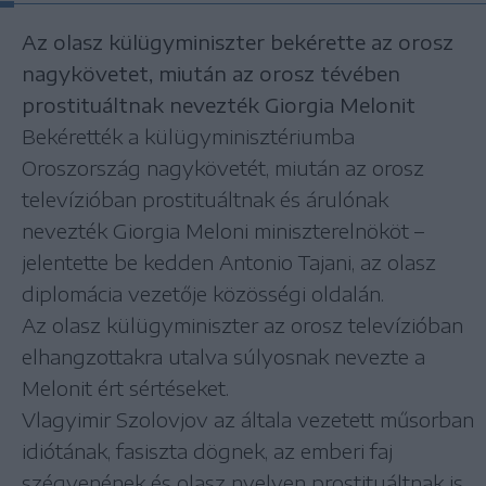
Az olasz külügyminiszter bekérette az orosz
nagykövetet, miután az orosz tévében
prostituáltnak nevezték Giorgia Melonit
Bekérették a külügyminisztériumba
Oroszország nagykövetét, miután az orosz
televízióban prostituáltnak és árulónak
nevezték Giorgia Meloni miniszterelnököt –
jelentette be kedden Antonio Tajani, az olasz
diplomácia vezetője közösségi oldalán.
Az olasz külügyminiszter az orosz televízióban
elhangzottakra utalva súlyosnak nevezte a
Melonit ért sértéseket.
Vlagyimir Szolovjov az általa vezetett műsorban
idiótának, fasiszta dögnek, az emberi faj
szégyenének és olasz nyelven prostituáltnak is