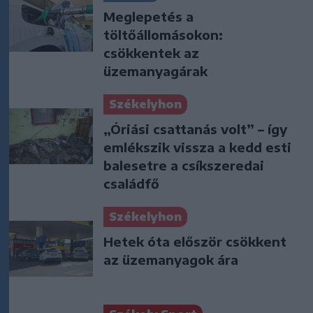
Meglepetés a
töltőállomásokon:
csökkentek az
üzemanyagárak
Székelyhon
„Óriási csattanás volt” – így
emlékszik vissza a kedd esti
balesetre a csíkszeredai
családfő
Székelyhon
Hetek óta először csökkent
az üzemanyagok ára