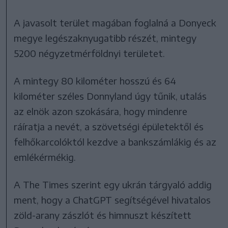
A javasolt terület magában foglalná a Donyeck
megye legészaknyugatibb részét, mintegy
5200 négyzetmérföldnyi területet.
A mintegy 80 kilométer hosszú és 64
kilométer széles Donnyland úgy tűnik, utalás
az elnök azon szokására, hogy mindenre
ráíratja a nevét, a szövetségi épületektől és
felhőkarcolóktól kezdve a bankszámlákig és az
emlékérmékig.
A The Times szerint egy ukrán tárgyaló addig
ment, hogy a ChatGPT segítségével hivatalos
zöld-arany zászlót és himnuszt készített