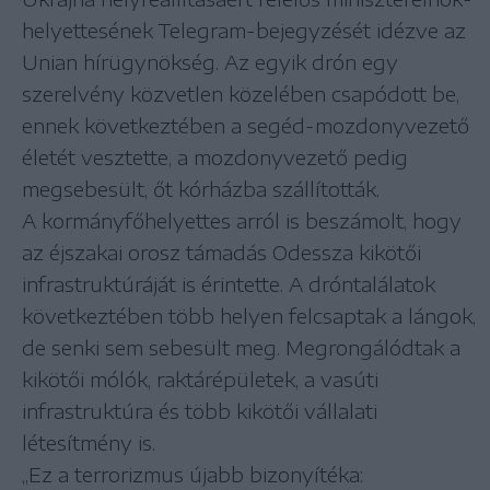
helyettesének Telegram-bejegyzését idézve az
Unian hírügynökség. Az egyik drón egy
szerelvény közvetlen közelében csapódott be,
ennek következtében a segéd-mozdonyvezető
életét vesztette, a mozdonyvezető pedig
megsebesült, őt kórházba szállították.
A kormányfőhelyettes arról is beszámolt, hogy
az éjszakai orosz támadás Odessza kikötői
infrastruktúráját is érintette. A dróntalálatok
következtében több helyen felcsaptak a lángok,
de senki sem sebesült meg. Megrongálódtak a
kikötői mólók, raktárépületek, a vasúti
infrastruktúra és több kikötői vállalati
létesítmény is.
„Ez a terrorizmus újabb bizonyítéka: