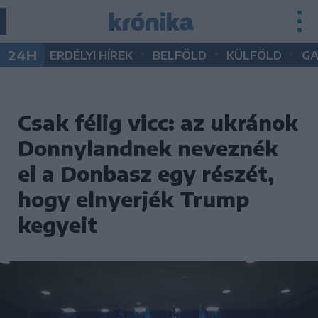
•
•
•
24H
ERDÉLYI HÍREK
BELFÖLD
KÜLFÖLD
G
Csak félig vicc: az ukránok
Donnylandnek neveznék
el a Donbasz egy részét,
hogy elnyerjék Trump
kegyeit