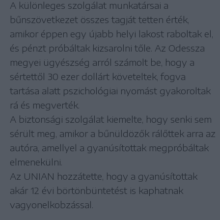
A különleges szolgálat munkatársai a
bűnszövetkezet összes tagját tetten érték,
amikor éppen egy újabb helyi lakost raboltak el,
és pénzt próbáltak kizsarolni tőle. Az Odessza
megyei ügyészség arról számolt be, hogy a
sértettől 30 ezer dollárt követeltek, fogva
tartása alatt pszichológiai nyomást gyakoroltak
rá és megverték.
A biztonsági szolgálat kiemelte, hogy senki sem
sérült meg, amikor a bűnüldözők rálőttek arra az
autóra, amellyel a gyanúsítottak megpróbáltak
elmenekülni.
Az UNIAN hozzátette, hogy a gyanúsítottak
akár 12 évi börtönbüntetést is kaphatnak
vagyonelkobzással.