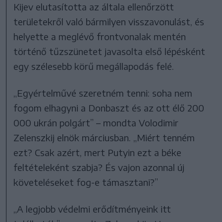
Kijev elutasította az általa ellenőrzött
területekről való bármilyen visszavonulást, és
helyette a meglévő frontvonalak mentén
történő tűzszünetet javasolta első lépésként
egy szélesebb körű megállapodás felé.
„Egyértelművé szeretném tenni: soha nem
fogom elhagyni a Donbaszt és az ott élő 200
000 ukrán polgárt” – mondta Volodimir
Zelenszkij elnök márciusban. „Miért tenném
ezt? Csak azért, mert Putyin ezt a béke
feltételeként szabja? És vajon azonnal új
követeléseket fog-e támasztani?”
„A legjobb védelmi erődítményeink itt