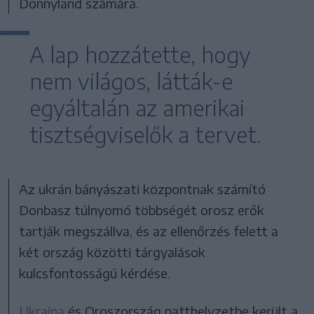
Donnyland számára.
A lap hozzátette, hogy
nem világos, látták-e
egyáltalán az amerikai
tisztségviselők a tervet.
Az ukrán bányászati központnak számító
Donbasz túlnyomó többségét orosz erők
tartják megszállva, és az ellenőrzés felett a
két ország közötti tárgyalások
kulcsfontosságú kérdése.
Ukrajna
és Oroszország patthelyzetbe került a