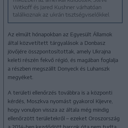
Witkoff és Jared Kushner várhatóan
találkoznak az ukrán tisztségviselőkkel.
Az elmúlt hónapokban az Egyesült Államok
által közvetített tárgyalások a Donbasz
jövőjére összpontosítottak, amely Ukrajna
keleti részén fekvő régió, és magában foglalja
a részben megszállt Donyeck és Luhanszk
megyéket.
A területi ellenőrzés továbbra is a központi
kérdés, Moszkva nyomást gyakorol Kijevre,
hogy vonuljon vissza az általa még mindig
ellenőrzött területekről – ezeket Oroszország
a 2014-ben kezdődött harcok óta nem tudta