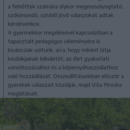
a felnőttek számára olykor megmosolyogtató,
szókimondó, szívből jövő válaszokat adtak
kérdéseinkre.
A gyermekkor megélésével kapcsolatban a
tapasztalt pedagógus véleményére is
kíváncsiak voltunk, arra, hogy miként látja
kisdiákjainak lelkületét, az élet gyakorlati
vonatkozásaihoz és a képernyőhasználathoz
való hozzáállását. Összeállításunkban először a
gyerekek válaszait közöljük, majd Vita Piroska
meglátásait.