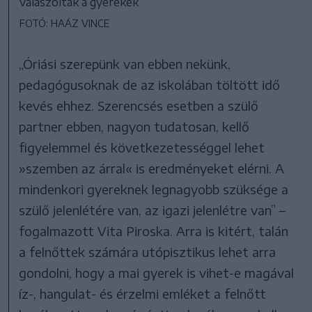
válaszoltak a gyerekek
FOTÓ: HAÁZ VINCE
„Óriási szerepünk van ebben nekünk,
pedagógusoknak de az iskolában töltött idő
kevés ehhez. Szerencsés esetben a szülő
partner ebben, nagyon tudatosan, kellő
figyelemmel és következetességgel lehet
»szemben az árral« is eredményeket elérni. A
mindenkori gyereknek legnagyobb szüksége a
szülő jelenlétére van, az igazi jelenlétre van” –
fogalmazott Vita Piroska. Arra is kitért, talán
a felnőttek számára utópisztikus lehet arra
gondolni, hogy a mai gyerek is vihet-e magával
íz-, hangulat- és érzelmi emléket a felnőtt