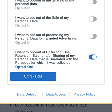
I want to opt-out of the Sharing of my
bodzaszörp isteni.
personal data.
Opted In
Zs. Kincső: hát nagyjából szeretem, de ha
nem is szeretem, akkor az illata emlékeket
I want to opt-out of the Sale of my
Personal Data.
idéz fel bennem.
Opted In
B. Olivér: igen, nagyon szeretem ezeket
I want to opt-out of processing my
Personal Data for Targeted Advertising.
mind.
Opted In
B. Martin: szeretem a zsíros kenyeret és a
I want to opt-out of Collection, Use,
málnát, a bodzaszörpöt is.
Retention, Sale, and/or Sharing of my
Personal Data that Is Unrelated with the
F. Tamás: én szeretem a zsíros kenyeret és
Purposes for which it was collected.
Opted Out
a tejbegrízt is.
CONFIRM
Zs. Szintia: szeretem a tejbegrízt, málnát
és a bodzaszörpöt is.
Data Deletion
Data Access
Privacy Policy
És szereted a chipset?
D. Ákos: jobban szeretem az előző