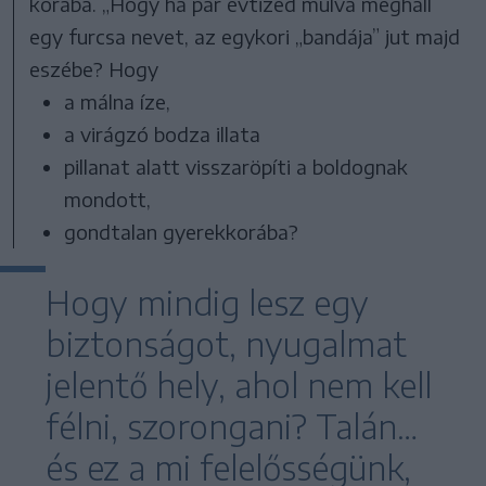
korába. „Hogy ha pár évtized múlva meghall
egy furcsa nevet, az egykori „bandája” jut majd
eszébe? Hogy
a málna íze,
a virágzó bodza illata
pillanat alatt visszaröpíti a boldognak
mondott,
gondtalan gyerekkorába?
Hogy mindig lesz egy
biztonságot, nyugalmat
jelentő hely, ahol nem kell
félni, szorongani? Talán…
és ez a mi felelősségünk,