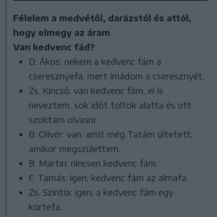
Félelem a medvétől, darázstól és attól,
hogy elmegy az áram
Van kedvenc fád?
D. Ákos: nekem a kedvenc fám a
cseresznyefa, mert imádom a cseresznyét.
Zs. Kincső: van kedvenc fám, el is
neveztem, sok időt töltök alatta és ott
szoktam olvasni.
B. Olivér: van, amit még Tatám ültetett,
amikor megszülettem.
B. Martin: nincsen kedvenc fám.
F. Tamás: igen, kedvenc fám az almafa.
Zs. Szintia: igen, a kedvenc fám egy
körtefa.