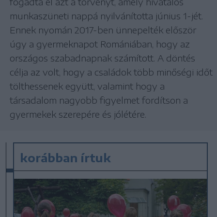
fogadta el azt a törvényt, amely hivatalos
munkaszüneti nappá nyilvánította június 1-jét.
Ennek nyomán 2017-ben ünnepelték először
úgy a gyermeknapot Romániában, hogy az
országos szabadnapnak számított. A döntés
célja az volt, hogy a családok több minőségi időt
tölthessenek együtt, valamint hogy a
társadalom nagyobb figyelmet fordítson a
gyermekek szerepére és jólétére.
korábban írtuk