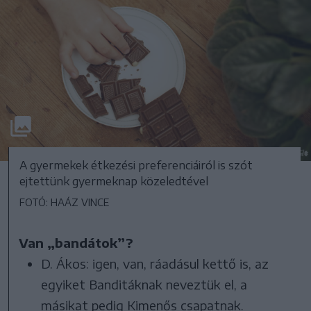
A gyermekek étkezési preferenciáiról is szót
ejtettünk gyermeknap közeledtével
FOTÓ: HAÁZ VINCE
Van „bandátok”?
D. Ákos: igen, van, ráadásul kettő is, az
egyiket Banditáknak neveztük el, a
másikat pedig Kimenős csapatnak.