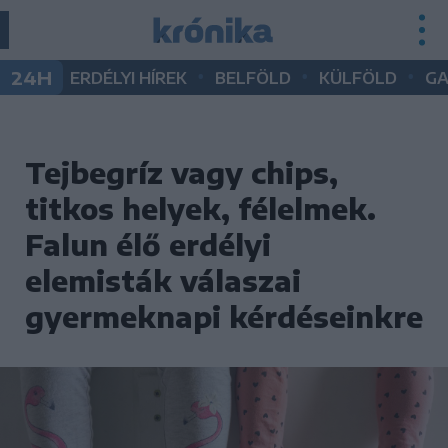
•
•
•
24H
ERDÉLYI HÍREK
BELFÖLD
KÜLFÖLD
G
Tejbegríz vagy chips,
titkos helyek, félelmek.
Falun élő erdélyi
elemisták válaszai
gyermeknapi kérdéseinkre