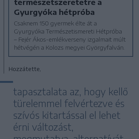
természetszeretetre a
Gyurgyóka hétpróba
Csaknem 150 gyermek élte át a
Gyurgyóka Természetismereti Hétpróba
– Fejér Ákos-emlékverseny izgalmait múlt
hétvégén a Kolozs megyei Györgyfalván.
Hozzátette,
tapasztalata az, hogy kellő
türelemmel felvértezve és
szívós kitartással el lehet
érni változást,
megmutatva, alternatívát