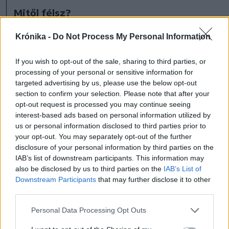
Mitől félsz?
D. Ákos: a legjobban a medvétől félek.
Krónika -
Do Not Process My Personal Information
Zs. Kincső: hát sok mindentől, például a
harapós meg a veszélyes kutyáktól, hogy
If you wish to opt-out of the sale, sharing to third parties, or
processing of your personal or sensitive information for
megtámadnak, de a legjobban a jó Istentől.
targeted advertising by us, please use the below opt-out
B. Martin: hogy elmegy az áram.
section to confirm your selection. Please note that after your
F. Tamás: Orsitól, a nővéremtől – mert meg
opt-out request is processed you may continue seeing
interest-based ads based on personal information utilized by
szokott ijeszteni.
us or personal information disclosed to third parties prior to
Zs. Szintia: a darázstól félek.
your opt-out. You may separately opt-out of the further
disclosure of your personal information by third parties on the
Zsíros kenyér versus chips
IAB’s list of downstream participants. This information may
also be disclosed by us to third parties on the
IAB’s List of
Szereted-e a zsíros kenyeret, tejbegrízt,
Downstream Participants
that may further disclose it to other
málna- és bodzaszörpöt?
third parties.
D. Ákos: a zsíros kenyeret szeretem, a
Personal Data Processing Opt Outs
tejbegrízt is, a málnát imádom és a