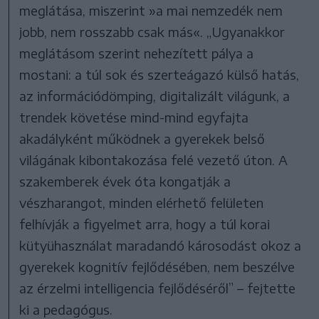
meglátása, miszerint »a mai nemzedék nem
jobb, nem rosszabb csak más«. „Ugyanakkor
meglátásom szerint nehezített pálya a
mostani: a túl sok és szerteágazó külső hatás,
az információdömping, digitalizált világunk, a
trendek követése mind-mind egyfajta
akadályként működnek a gyerekek belső
világának kibontakozása felé vezető úton. A
szakemberek évek óta kongatják a
vészharangot, minden elérhető felületen
felhívják a figyelmet arra, hogy a túl korai
kütyühasználat maradandó károsodást okoz a
gyerekek kognitív fejlődésében, nem beszélve
az érzelmi intelligencia fejlődéséről” – fejtette
ki a pedagógus.