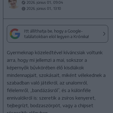
2026. június 01., 09:04
2026. június 01., 13:10
Itt állíthatja be, hogy a Google-
találatokban elöl legyen a Krónika!
Gyermeknap közeledtével kíváncsiak voltunk
arra, hogy mi jellemzi a mai, sokszor a
képernyők bűvkörében élő kisdiákok
mindennapjait, szokásait, miként vélekednek a
szabadban való játékról, az unalomról,
félelemről, „bandázásról”, és a különféle
ennivalókról is: szeretik a zsíros kenyeret,
tejbegrízt, bodzaszörpöt, vagy a chipset
részesítik előnyben.