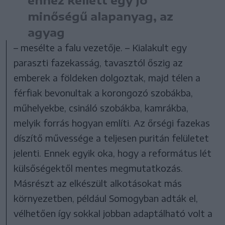
ehhez kellett egy jó
minőségű alapanyag, az
agyag
– mesélte a falu vezetője. – Kialakult egy
paraszti fazekasság, tavasztól őszig az
emberek a földeken dolgoztak, majd télen a
férfiak bevonultak a korongozó szobákba,
műhelyekbe, csináló szobákba, kamrákba,
melyik forrás hogyan említi. Az őrségi fazekas
díszítő művessége a teljesen puritán felületet
jelenti. Ennek egyik oka, hogy a református lét
külsőségektől mentes megmutatkozás.
Másrészt az elkészült alkotásokat más
környezetben, például Somogyban adták el,
vélhetően így sokkal jobban adaptálható volt a