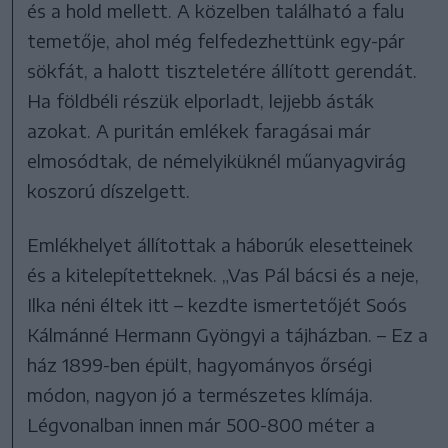
és a hold mellett. A közelben található a falu
temetője, ahol még felfedezhettünk egy-pár
sökfát, a halott tiszteletére állított gerendát.
Ha földbéli részük elporladt, lejjebb ásták
azokat. A puritán emlékek faragásai már
elmosódtak, de némelyiküknél műanyagvirág
koszorú díszelgett.
Emlékhelyet állítottak a háborúk elesetteinek
és a kitelepítetteknek. „Vas Pál bácsi és a neje,
Ilka néni éltek itt – kezdte ismertetőjét Soós
Kálmánné Hermann Gyöngyi a tájházban. – Ez a
ház 1899-ben épült, hagyományos őrségi
módon, nagyon jó a természetes klímája.
Légvonalban innen már 500-800 méter a