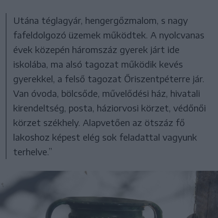
Utána téglagyár, hengergőzmalom, s nagy
fafeldolgozó üzemek működtek. A nyolcvanas
évek közepén háromszáz gyerek járt ide
iskolába, ma alsó tagozat működik kevés
gyerekkel, a felső tagozat Őriszentpéterre jár.
Van óvoda, bölcsőde, művelődési ház, hivatali
kirendeltség, posta, háziorvosi körzet, védőnői
körzet székhely. Alapvetően az ötszáz fő
lakoshoz képest elég sok feladattal vagyunk
terhelve.”