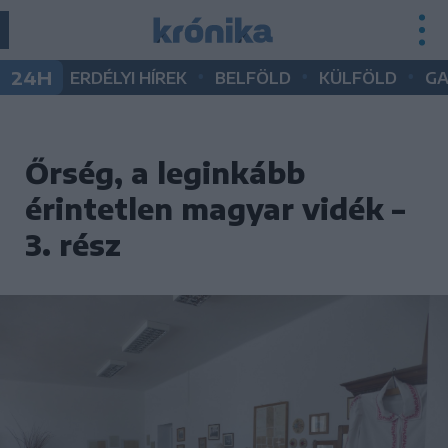
•
•
•
24H
ERDÉLYI HÍREK
BELFÖLD
KÜLFÖLD
G
Őrség, a leginkább
érintetlen magyar vidék –
3. rész