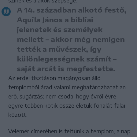
színek és alakok szépsége.
A 14. században alkotó festő,
Aquila János a bibliai
jelenetek és személyek
mellett – akkor még nemigen
tették a művészek, így
különlegességnek számít –
saját arcát is megfestette.
Az erdei tisztáson magányosan álló
templomból árad valami meghatározhatatlan
erő, sugárzás; nem csoda, hogy évről évre
egyre többen kötik össze életük fonalát falai
között.
Velemér címerében is feltűnik a templom, a nap