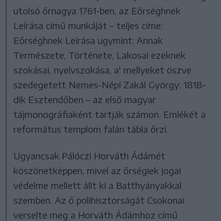
utolsó őrnagya 1761-ben, az Eőrséghnek
Leírása című munkáját – teljes címe:
Eőrséghnek Leirása ugymint: Annak
Természete, Története, Lakosai ezeknek
szokásai, nyelvszokása, a' mellyeket öszve
szedegetett Nemes-Népi Zakál György: 1818-
dik Esztendőben – az első magyar
tájmonográfiaként tartják számon. Emlékét a
református templom falán tábla őrzi.
Ugyancsak Pálóczi Horváth Ádámét
köszönetképpen, mivel az őrségiek jogai
védelme mellett állt ki a Batthyányakkal
szemben. Az ő polihisztorságát Csokonai
verselte meg a Horváth Ádámhoz című