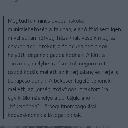
Megtudtuk, nincs óvoda, iskola,
munkalehetőség a faluban, eladó föld sem igen,
mivel sokan hétvégi házaknak veszik meg az
egykori területeket, a földeken pedig sok
helyütt idegenek gazdálkodnak. A kiút a
turizmus, melybe az ősöktől megörökölt
gazdálkodás mellett az interjúalany és férje is
bekapcsolódnak. A békésen legelő tehenek
mellett, az „őrségi zötyögős” traktortúra
egyik állomáshelye a portájuk, ahol –
„békeidőben” – őrségi finomságokkal
kedveskednek a látogatóknak.