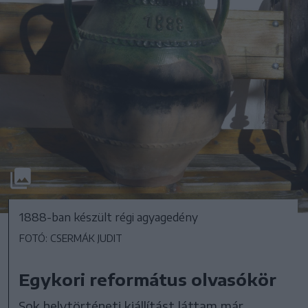
1888-ban készült régi agyagedény
FOTÓ: CSERMÁK JUDIT
Egykori református olvasókör
Sok helytörténeti kiállítást láttam már