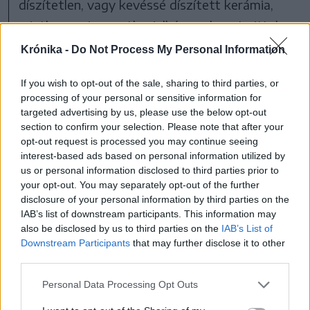
díszítetlen, vagy kevéssé díszített kerámia,
mintha egy ismeretlen jelképrendszert vittek
volna oda. A formavilágban érezhető
Krónika -
Do Not Process My Personal Information
mediterrán hatás. A korongolt alkotásoknak
If you wish to opt-out of the sale, sharing to third parties, or
jelenleg is van piaca belföldön, de a külföldi
processing of your personal or sensitive information for
fesztiválokon is keresettek.”
targeted advertising by us, please use the below opt-out
section to confirm your selection. Please note that after your
opt-out request is processed you may continue seeing
interest-based ads based on personal information utilized by
us or personal information disclosed to third parties prior to
your opt-out. You may separately opt-out of the further
disclosure of your personal information by third parties on the
IAB’s list of downstream participants. This information may
also be disclosed by us to third parties on the
IAB’s List of
Downstream Participants
that may further disclose it to other
third parties.
Personal Data Processing Opt Outs