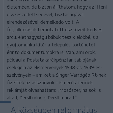
életemben, de bizton állíthatom, hogy az itteni
összeszedettségével, tisztaságával,
elrendezésével kiemelkedő volt. A
foglalkozások bemutatott eszközeit kedves
arcú, életnagyságú bábuk teszik élőbbé, s a
gyűjtőmunka kitér a település történetét
érintő dokumentumokra is. Van, ami örök,
például a Postatakarékpénztár tablójának
csekkjein az elismervények 1938-as, 1939-es-
szelvényein – amiket a Singer Varrógép Rt-nek
fizettek az asszonyok – ismerős termék
reklámját olvashattam: „Mosószer, ha sok is
akad, Persil mindig Persil marad.”
A községben református