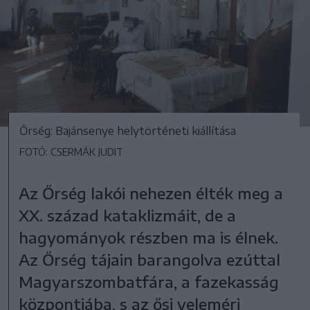
Őrség: Bajánsenye helytörténeti kiállítása
FOTÓ: CSERMÁK JUDIT
Az Őrség lakói nehezen élték meg a
XX. század kataklizmáit, de a
hagyományok részben ma is élnek.
Az Őrség tájain barangolva ezúttal
Magyarszombatfára, a fazekasság
központjába, s az ősi veleméri