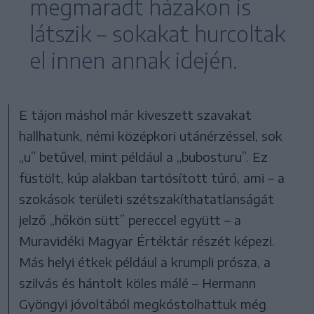
megmaradt házakon is
látszik – sokakat hurcoltak
el innen annak idején.
E tájon máshol már kiveszett szavakat
hallhatunk, némi középkori utánérzéssel, sok
„u” betűvel, mint például a „bubosturu”. Ez
füstölt, kúp alakban tartósított túró, ami – a
szokások területi szétszakíthatatlanságát
jelző „hőkön sütt” pereccel együtt – a
Muravidéki Magyar Értéktár részét képezi.
Más helyi étkek például a krumpli prósza, a
szilvás és hántolt köles málé – Hermann
Gyöngyi jóvoltából megkóstolhattuk még