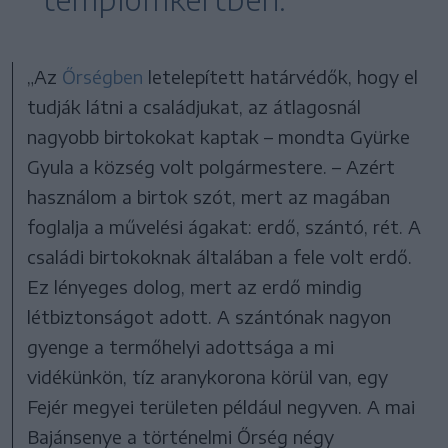
„Az
Őrségben
letelepített határvédők, hogy el
tudják látni a családjukat, az átlagosnál
nagyobb birtokokat kaptak – mondta Gyürke
Gyula a község volt polgármestere. – Azért
használom a birtok szót, mert az magában
foglalja a művelési ágakat: erdő, szántó, rét. A
családi birtokoknak általában a fele volt erdő.
Ez lényeges dolog, mert az erdő mindig
létbiztonságot adott. A szántónak nagyon
gyenge a termőhelyi adottsága a mi
vidékünkön, tíz aranykorona körül van, egy
Fejér megyei területen például negyven. A mai
Bajánsenye a történelmi Őrség négy