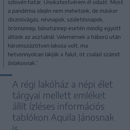
szlovén határ. Unokatestvérem él odaát. Most
a pandémia idején nem mehetünk, de máskor
disznóvágás, névnapok, születésnapok,
örömünnep, bánatünnep esetén mindig együtt
ültünk az asztalnál. Velemérnek a háború után
háromszázötven lakosa volt, ma
hetvennyolcan lakják a falut, öt család számít
őslakosnak.”
A régi lakóház a népi élet
tárgyai mellett emléket
állít ízléses információs
tablókon Aquila Jánosnak
is.