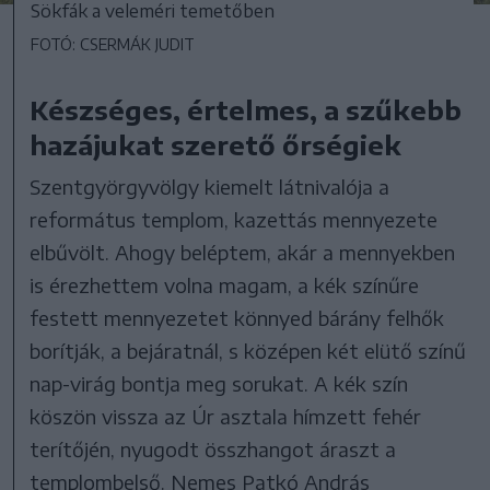
Sökfák a veleméri temetőben
FOTÓ: CSERMÁK JUDIT
Készséges, értelmes, a szűkebb
hazájukat szerető őrségiek
Szentgyörgyvölgy kiemelt látnivalója a
református templom, kazettás mennyezete
elbűvölt. Ahogy beléptem, akár a mennyekben
is érezhettem volna magam, a kék színűre
festett mennyezetet könnyed bárány felhők
borítják, a bejáratnál, s középen két elütő színű
nap-virág bontja meg sorukat. A kék szín
köszön vissza az Úr asztala hímzett fehér
terítőjén, nyugodt összhangot áraszt a
templombelső. Nemes Patkó András