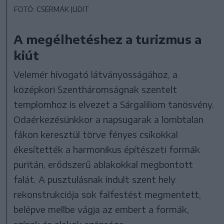
FOTÓ: CSERMÁK JUDIT
A megélhetéshez a turizmus a
kiút
Velemér hívogató látványosságához, a
középkori Szentháromságnak szentelt
templomhoz is elvezet a Sárgaliliom tanösvény.
Odaérkezésünkkor a napsugarak a lombtalan
fákon keresztül törve fényes csíkokkal
ékesítették a harmonikus építészeti formák
puritán, erődszerű ablakokkal megbontott
falát. A pusztulásnak indult szent hely
rekonstrukciója sok falfestést megmentett,
belépve mellbe vágja az embert a formák,