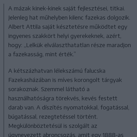
A mázak kinek-kinek saját fejlesztései, titkai.
Jelenleg hat műhelyben kilenc fazekas dolgozik.
Albert Attila saját késztetésre működtet egy
ingyenes szakkört helyi gyerekeknek, azért,
hogy: „Lelkük elválaszthatatlan része maradjon
a fazekasság, mint érték.”
A kétszázhatvan lélekszámú falucska
Fazekasházában is míves korongolt tárgyak
sorakoznak. Szemmel látható a
használhatóságra törekvés, kevés festett
darab van. A díszítés nyomatokkal, fogatással,
búgatással, rezegtetéssel történt.
Megkülönböztetésül is szolgált az
úgynevezett abroncsozás, amit egy 1888-as