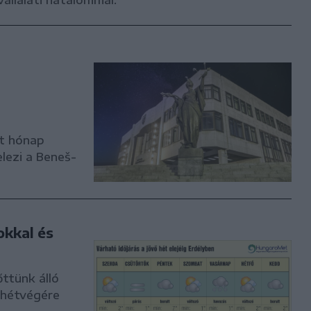
vállalati hatalommal.
t hónap
lezi a Beneš-
okkal és
őttünk álló
A hétvégére