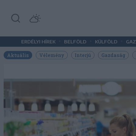
•
•
•
ERDÉLYI HÍREK
BELFÖLD
KÜLFÖLD
GAZ
Aktuális
Vélemény
Interjú
Gazdaság