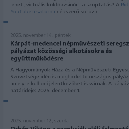
lehet „virtuális köldökzsinór” a szoptatás? A
Rid
YouTube-csatorna
népszerű soroza
2025. november 14., péntek
Kárpát-medencei népművészeti seregsz
pályázat közösségi alkotásokra és
együttműködésre
A Hagyományok Háza és a Népművészeti Egyesü
Szövetsége idén is meghirdette országos pályáz
amelyre külhoni jelentkezőket is várnak. A pályá
határideje: 2025. december 1.
2025. november 12., szerda
Orbán Viktor: a szankciók alóli felmenté