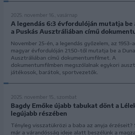
2025. november 16., vasárnap
A legendás 6:3 évfordulóján mutatja be
a Puskás Ausztráliában című dokument
November 25-én, a legendás győzelem, az 1953-a
magyar évfordulóján 21:50-től mutatja be a Dun
Ausztráliában című dokumentumfilmet. A
dokumentumfilmben megszólalnak egykori ausztr
játékosok, barátok, sportvezetők.
2025. november 15., szombat
Bagdy Emőke újabb tabukat dönt a Lél
legújabb részében
Tényleg visszatükrözi a baba az anyja érzéseit? 
már a várandósság ideje alatt beszélünk a magz