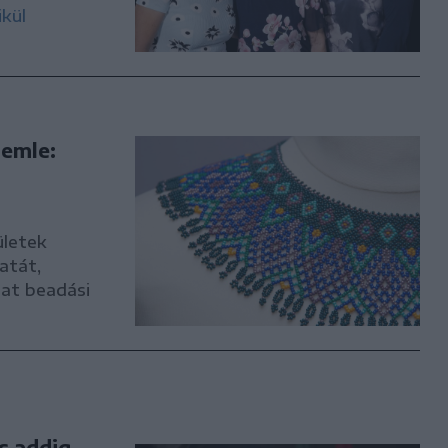
ikül
emle:
letek
atát,
zat beadási
s addig