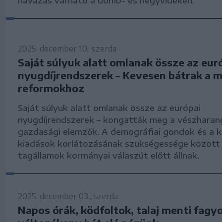
havazás várható a domb- és hegyvidéken.
2025. december 10., szerda
Saját súlyuk alatt omlanak össze az eur
nyugdíjrendszerek – Kevesen bátrak a 
reformokhoz
Saját súlyuk alatt omlanak össze az európai
nyugdíjrendszerek – kongatták meg a vészharan
gazdasági elemzők. A demográfiai gondok és a k
kiadások korlátozásának szükségessége között
tagállamok kormányai válaszút előtt állnak.
2025. december 03., szerda
Napos órák, ködfoltok, talaj menti fagy