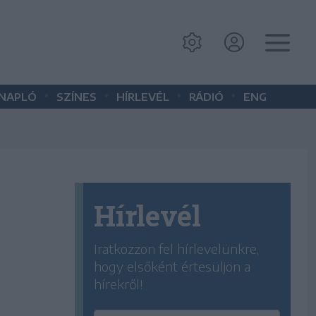
•
•
•
•
 NAPLÓ
SZÍNES
HÍRLEVÉL
RÁDIÓ
ENG
Hírlevél
Iratkozzon fel hírlevelünkre,
hogy elsőként értesüljön a
hírekről!