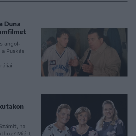
 a Duna
umfilmet
s angol-
a a Puskás
áliai
ekutakon
Számít, ha
athoz? Miért