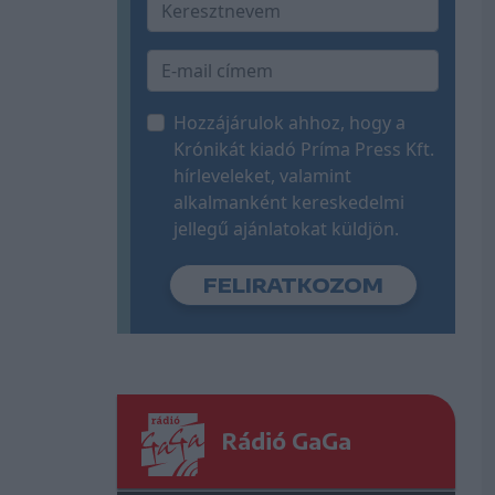
Hozzájárulok ahhoz, hogy a
Krónikát kiadó Príma Press Kft.
hírleveleket, valamint
alkalmanként kereskedelmi
jellegű ajánlatokat küldjön.
Rádió GaGa