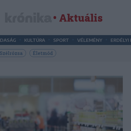
• Aktuális
•
•
•
•
DASÁG
KULTÚRA
SPORT
VÉLEMÉNY
ERDÉLYI
Szélrózsa
Életmód