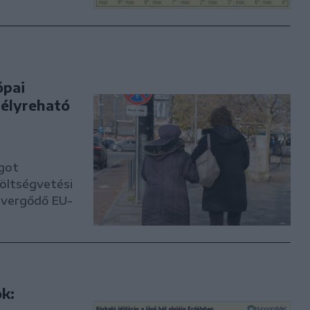
ópai
mélyreható
got
öltségvetési
 vergődő EU-
ok: