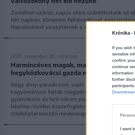
változékony hét elé nézünk
Zömében száraz, napos időre számíthatunk az el
hét napban, átmeneti felhősödéssel, esőszitáláss
Hajnalonként visszatérnek a talaj menti fagyok.
Krónika -
If you wish 
sensitive in
2025. november 30., vasárnap
confirm you
Harmincéves magok, mai ízek – egy
continue se
hegyközkovácsi gazda mindennapjai a p
information 
further disc
Négy árnyi paradicsom, saját nevelésű palánták,
participants
hagyományos fajták magjaiból szaporított növén
Downstream 
gyümölcsös és heti három piacozás Nagyváradon
lehetne röviden összefoglalni Bódis Imre hegykö
zöldségtermesztő mindennapjait.
Persona
I want t