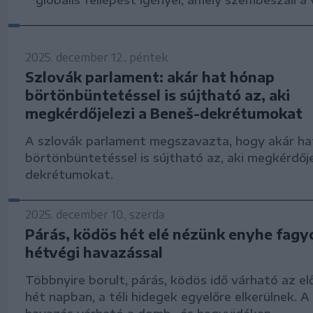
globális fellépést igényel, amely szembeszáll a 
2025. december 12., péntek
Szlovák parlament: akár hat hónap
börtönbüntetéssel is sújtható az, aki
megkérdőjelezi a Beneš-dekrétumokat
A szlovák parlament megszavazta, hogy akár ha
börtönbüntetéssel is sújtható az, aki megkérdője
dekrétumokat.
2025. december 10., szerda
Párás, ködös hét elé nézünk enyhe fagy
hétvégi havazással
Többnyire borult, párás, ködös idő várható az el
hét napban, a téli hidegek egyelőre elkerülnek. 