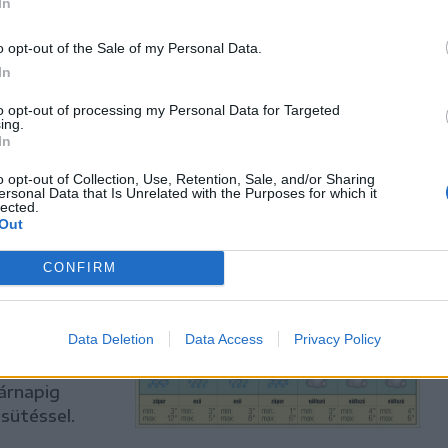
In
Maroson –
o opt-out of the Sale of my Personal Data.
anak
In
l későn
to opt-out of processing my Personal Data for Targeted
ing.
ndorolt. A
In
rég mégis
tték a hívek.
o opt-out of Collection, Use, Retention, Sale, and/or Sharing
ersonal Data that Is Unrelated with the Purposes for which it
lected.
Out
CONFIRM
ön a hét
Data Deletion
Data Access
Privacy Policy
ák és
árnapig
sütéssel.