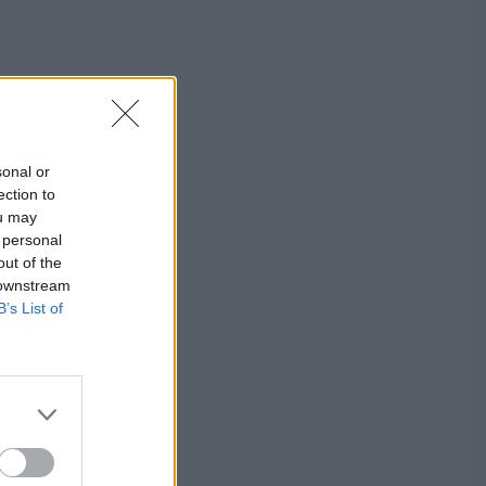
sonal or
ection to
ou may
 personal
out of the
 downstream
B’s List of