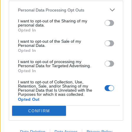
Personal Data Processing Opt Outs
I want to opt-out of the Sharing of my
personal data.
Opted In
I want to opt-out of the Sale of my
Personal Data.
Opted In
I want to opt-out of processing my
2025. augusztus 19., kedd
Personal Data for Targeted Advertising.
Opted In
Változó időjárás napsütéssel és
esővel – egyhetes időjárás-
I want to opt-out of Collection, Use,
Retention, Sale, and/or Sharing of my
előrejelzés Erdélyben
Personal Data that Is Unrelated with the
Purposes for which it was collected.
Opted Out
CONFIRM
Data Deletion
Data Access
Privacy Policy