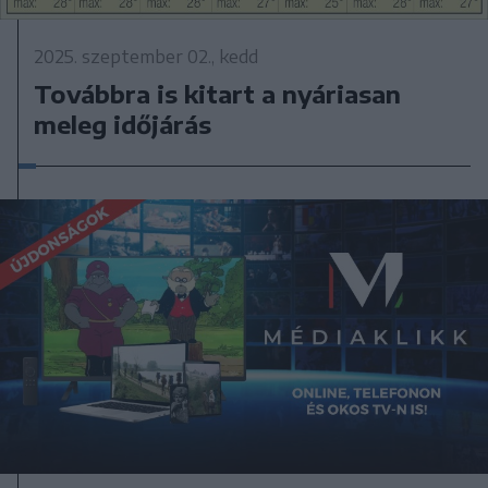
2025. szeptember 02., kedd
Továbbra is kitart a nyáriasan
meleg időjárás