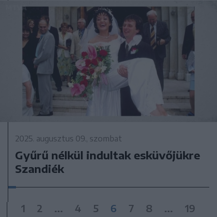
2025. augusztus 09., szombat
Gyűrű nélkül indultak esküvőjükre
Szandiék
1
2
...
4
5
6
7
8
...
19