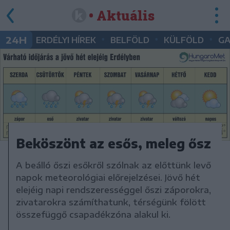
• Aktuális
•
•
•
24H
ERDÉLYI HÍREK
BELFÖLD
KÜLFÖLD
G
Beköszönt az esős, meleg ősz
A beálló őszi esőkről szólnak az előttünk levő
napok meteorológiai előrejelzései. Jövő hét
elejéig napi rendszerességgel őszi záporokra,
zivatarokra számíthatunk, térségünk fölött
összefüggő csapadékzóna alakul ki.