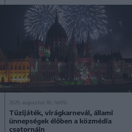
2025. augusztus 18., hétfő
Tűzijáték, virágkarnevál, állami
ünnepségek élőben a közmédia
csatornáin