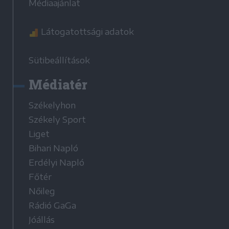
Médiaajánlat
Látogatottsági adatok
Sütibeállítások
Médiatér
Székelyhon
Székely Sport
Liget
Bihari Napló
Erdélyi Napló
Főtér
Nőileg
Rádió GaGa
Jóállás