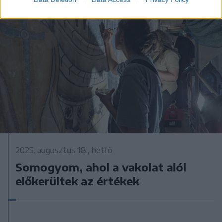
2025. augusztus 18., hétfő
Somogyom, ahol a vakolat alól
előkerültek az értékek