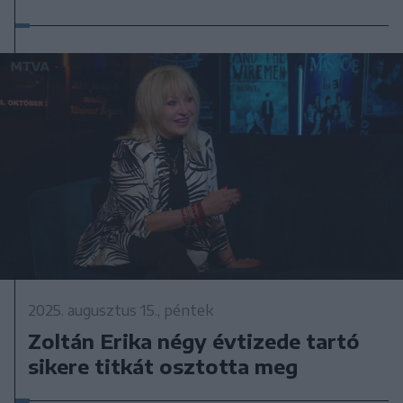
2025. augusztus 15., péntek
Zoltán Erika négy évtizede tartó
sikere titkát osztotta meg