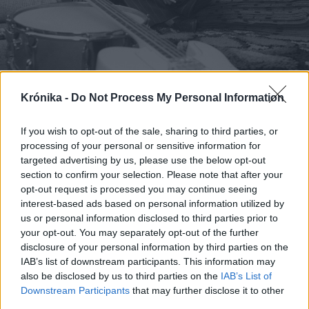
Krónika -
Do Not Process My Personal Information
If you wish to opt-out of the sale, sharing to third parties, or
processing of your personal or sensitive information for
targeted advertising by us, please use the below opt-out
section to confirm your selection. Please note that after your
opt-out request is processed you may continue seeing
2025. augusztus 23., szombat
interest-based ads based on personal information utilized by
us or personal information disclosed to third parties prior to
Schöck Ottóra, a Lady N
your opt-out. You may separately opt-out of the further
slágergyáros dalszerzőjére
disclosure of your personal information by third parties on the
emlékezik a Dankó Rádió
IAB’s list of downstream participants. This information may
also be disclosed by us to third parties on the
IAB’s List of
Downstream Participants
that may further disclose it to other
third parties.