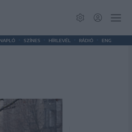
•
•
•
•
 NAPLÓ
SZÍNES
HÍRLEVÉL
RÁDIÓ
ENG