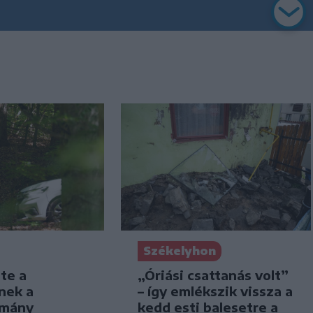
Székelyhon
te a
„Óriási csattanás volt”
nek a
– így emlékszik vissza a
omány
kedd esti balesetre a