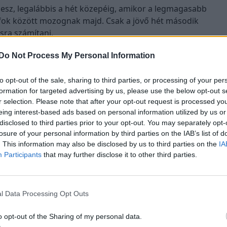
ő lesz, legalábbis a hét közepéig, amikor a legmagasabb
 fok között mozognak majd. Csak a jövő hét második
ásra számítani,
Do Not Process My Personal Information
őmérséklet ismét eléri a nyári
to opt-out of the sale, sharing to third parties, or processing of your per
25–26 fokot” – tette hozzá
formation for targeted advertising by us, please use the below opt-out s
r selection. Please note that after your opt-out request is processed y
eing interest-based ads based on personal information utilized by us or
disclosed to third parties prior to your opt-out. You may separately opt-
losure of your personal information by third parties on the IAB’s list of
. This information may also be disclosed by us to third parties on the
IA
Participants
that may further disclose it to other third parties.
y zivatarokra is lehet számítani.
l Data Processing Opt Outs
o opt-out of the Sharing of my personal data.