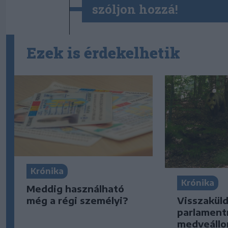
szóljon hozzá!
Ezek is érdekelhetik
Krónika
Krónika
Meddig használható
Visszaküld
még a régi személyi?
parlament
medveáll