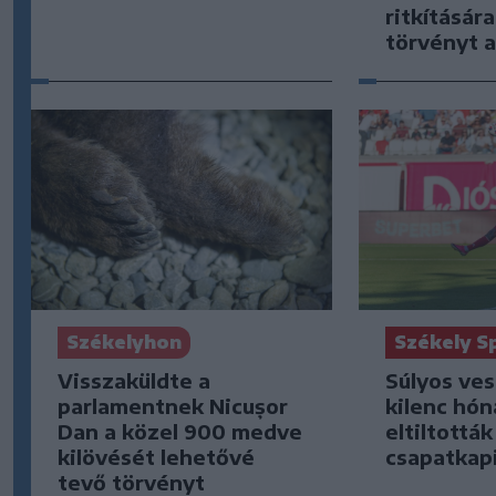
ritkításár
törvényt a
Székelyhon
Székely S
Visszaküldte a
Súlyos ve
parlamentnek Nicușor
kilenc hón
Dan a közel 900 medve
eltiltottá
kilövését lehetővé
csapatkap
tevő törvényt