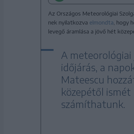
Az Országos Meteorológiai Szolgá
nek nyilatkozva
elmondta
, hogy 
levegő áramlása a jövő hét közep
A meteorológiai j
időjárás, a nap
Mateescu hozzát
közepétől ismét
számíthatunk.