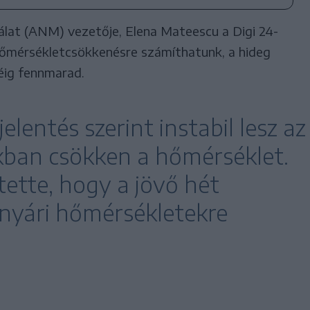
lat (ANM) vezetője, Elena Mateescu a Digi 24-
hőmérsékletcsökkenésre számíthatunk, a hideg
éig fennmarad.
elentés szerint instabil lesz az
okban csökken a hőmérséklet.
ette, hogy a jövő hét
 nyári hőmérsékletekre