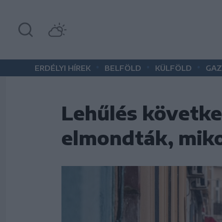
•
•
•
ERDÉLYI HÍREK
BELFÖLD
KÜLFÖLD
GAZ
Lehűlés követke
elmondták, miko