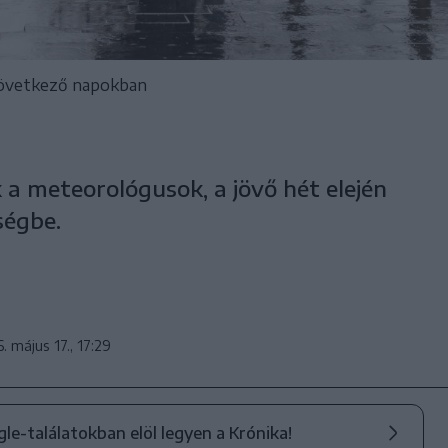
 következő napokban
 a meteorológusok, a jövő hét elején
ségbe.
. május 17., 17:29
ogle-találatokban elöl legyen a Krónika!