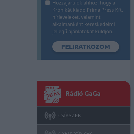
Hozzájárulok ahhoz, hogy a
Krónikát kiadó Príma Press Kft.
hírleveleket, valamint
alkalmanként kereskedelmi
jellegű ajánlatokat küldjön.
Rádió GaGa
CSÍKSZÉK
GYERGYÓSZÉK