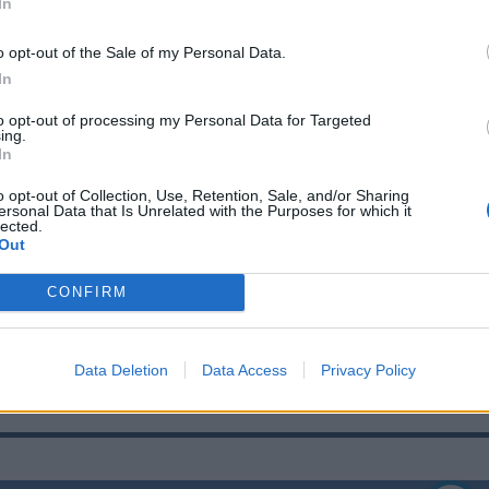
még magára a strandszezon,
In
 bekuckózásra csábít a hétvége
o opt-out of the Sale of my Personal Data.
ása
In
os Meteorológiai Szolgálat pénteken kiadott
to opt-out of processing my Personal Data for Targeted
ing.
előrejelzése szerint vasárnap délutánig az egész
In
 villámlásokkal és viharos széllökésekkel kísért
o opt-out of Collection, Use, Retention, Sale, and/or Sharing
adások, jégeső és jelentős lehűlés várható.
ersonal Data that Is Unrelated with the Purposes for which it
lected.
Out
CONFIRM
Data Deletion
Data Access
Privacy Policy