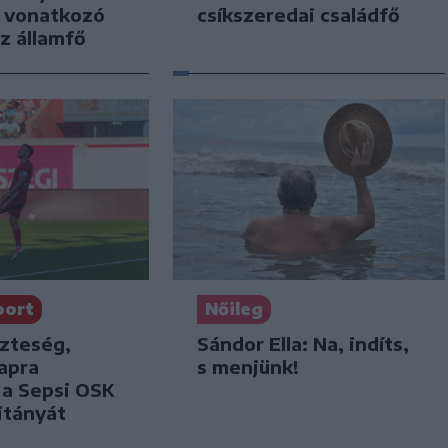
a vonatkozó
csíkszeredai családfő
z államfő
port
Nőileg
szteség,
Sándor Ella: Na, indíts,
apra
s menjünk!
k a Sepsi OSK
itányát