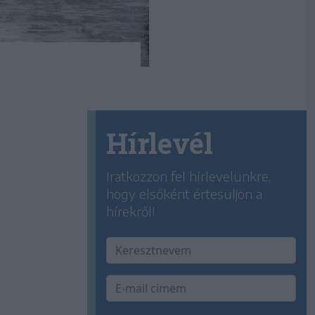
Hírlevél
Iratkozzon fel hírlevelünkre,
hogy elsőként értesüljön a
hírekről!