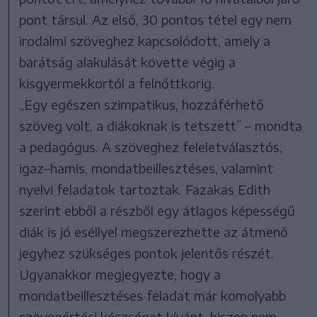
pont társul. Az első, 30 pontos tétel egy nem
irodalmi szöveghez kapcsolódott, amely a
barátság alakulását követte végig a
kisgyermekkortól a felnőttkorig.
„Egy egészen szimpatikus, hozzáférhető
szöveg volt, a diákoknak is tetszett” – mondta
a pedagógus. A szöveghez feleletválasztós,
igaz–hamis, mondatbeillesztéses, valamint
nyelvi feladatok tartoztak. Fazakas Edith
szerint ebből a részből egy átlagos képességű
diák is jó eséllyel megszerezhette az átmenő
jegyhez szükséges pontok jelentős részét.
Ugyanakkor megjegyezte, hogy a
mondatbeillesztéses feladat már komolyabb
szövegértési készséget kívánt, hiszen nem