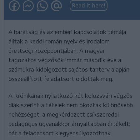
Read it here!
A barátság és az emberi kapcsolatok témája
álltak a keddi román nyelv és irodalom
érettségi középpontjában. A magyar
tagozatos végzősök immár második éve a
számukra kidolgozott sajátos tanterv alapján
összeállított feladatsort oldották meg.
A Krónikának nyilatkozó két kolozsvári végzős
diák szerint a tételek nem okoztak különösebb
nehézséget, a megkérdezett csíkszeredai
pedagógus ugyanakkor árnyaltabban értékelt:
bár a feladatsort kiegyensúlyozottnak