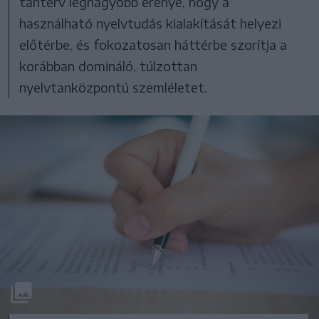
tanterv legnagyobb erénye, hogy a
használható nyelvtudás kialakítását helyezi
előtérbe, és fokozatosan háttérbe szorítja a
korábban domináló, túlzottan
nyelvtanközpontú szemléletet.