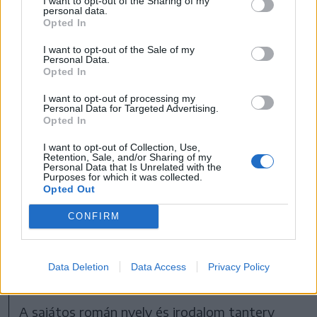
tavalyinak, a próbavizsgát pedig valamivel
I want to opt-out of the Sharing of my
personal data.
összetettebbnek tartotta. Egy fontos
Opted In
különbségre ugyanakkor külön is felhívta a
I want to opt-out of the Sale of my
Personal Data.
figyelmet.
Opted In
I want to opt-out of processing my
„Nem állt fenn az a probléma, mint a
Personal Data for Targeted Advertising.
Opted In
nyolcadikosok képességvizsgáján. Az ottani
irodalmi szöveget én még a
I want to opt-out of Collection, Use,
Retention, Sale, and/or Sharing of my
tizenkettedikeseknek sem adtam volna” –
Personal Data that Is Unrelated with the
Purposes for which it was collected.
mondta. Megítélése szerint az idei
Opted Out
románérettségi feladatsora összességében
CONFIRM
jóval „emészthetőbb” volt, mint az idei
nyolcadikosok román nyelv és irodalom
Data Deletion
Data Access
Privacy Policy
képességvizsgájának tétele.
A sajátos román nyelv és irodalom tanterv