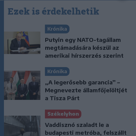
Ezek is érdekelhetik
Krónika
Putyin egy NATO-tagállam
megtámadására készül az
amerikai hírszerzés szerint
Krónika
„A legerősebb garancia” –
Megnevezte államfőjelöltjét
a Tisza Párt
Székelyhon
Vaddisznó szaladt le a
budapesti metróba, felszállt