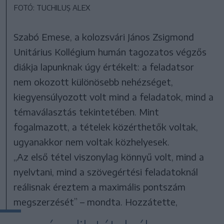
FOTÓ: TUCHILUȘ ALEX
Szabó Emese, a kolozsvári János Zsigmond
Unitárius Kollégium humán tagozatos végzős
diákja lapunknak úgy értékelt: a feladatsor
nem okozott különösebb nehézséget,
kiegyensúlyozott volt mind a feladatok, mind a
témaválasztás tekintetében. Mint
fogalmazott, a tételek közérthetők voltak,
ugyanakkor nem voltak közhelyesek.
„Az első tétel viszonylag könnyű volt, mind a
nyelvtani, mind a szövegértési feladatoknál
reálisnak éreztem a maximális pontszám
megszerzését” – mondta. Hozzátette,