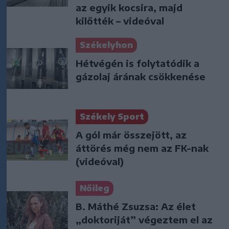
az egyik kocsira, majd
kilőtték – videóval
Székelyhon
Hétvégén is folytatódik a
gázolaj árának csökkenése
Székely Sport
A gól már összejött, az
áttörés még nem az FK-nak
(videóval)
Nőileg
B. Máthé Zsuzsa: Az élet
„doktoriját” végeztem el az