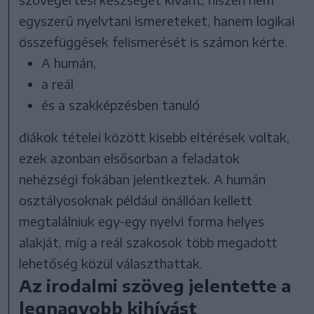
egyszerű nyelvtani ismereteket, hanem logikai
összefüggések felismerését is számon kérte.
A humán,
a reál
és a szakképzésben tanuló
diákok tételei között kisebb eltérések voltak,
ezek azonban elsősorban a feladatok
nehézségi fokában jelentkeztek. A humán
osztályosoknak például önállóan kellett
megtalálniuk egy-egy nyelvi forma helyes
alakját, míg a reál szakosok több megadott
lehetőség közül választhattak.
Az irodalmi szöveg jelentette a
legnagyobb kihívást