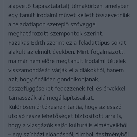
alapvető tapasztalatai) témakörben, amelyben
egy tanult irodalmi művet kellett összevetniük
a feladatlapon szereplő szöveggel
meghatározott szempontok szerint.
Fazakas Edith szerint ez a feladattípus sokat
alakult az elmúlt években. Mint fogalmazott,
ma már nem előre megtanult irodalmi tételek
visszamondását várják el a diákoktól, hanem
azt, hogy önállóan gondolkodjanak,
összefüggéseket fedezzenek fel, és érvekkel
támasszák alá megállapításaikat.
Különösen értékesnek tartja, hogy az esszé
utolsó része lehetőséget biztosított arra is,
hogy a vizsgázók saját kulturális élményeikből
– egy színházi előadásból, filmből, festményből