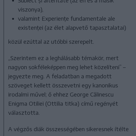
Subiect și alteritate (az én és a másik
viszonya),
valamint Experiențe fundamentale ale
existenței (az élet alapvető tapasztalatai)
közül ezúttal az utóbbi szerepelt.
„Szerintem ez a leghálásabb témakör, mert
nagyon sokféleképpen meg lehet közelíteni” –
jegyezte meg. A feladatban a megadott
szöveget kellett összevetni egy kanonikus
irodalmi művel; ő ehhez George Călinescu
Enigma Otiliei (Ottilia titka) című regényét
választotta.
A végzős diák összességében sikeresnek ítélte