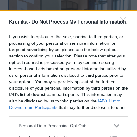
Krónika -
Do Not Process My Personal Information
If you wish to opt-out of the sale, sharing to third parties, or
processing of your personal or sensitive information for
targeted advertising by us, please use the below opt-out
section to confirm your selection. Please note that after your
opt-out request is processed you may continue seeing
Érettségi: az írásbelikkel
interest-based ads based on personal information utilized by
us or personal information disclosed to third parties prior to
folytatódik a vizsgák sora
your opt-out. You may separately opt-out of the further
disclosure of your personal information by third parties on the
Az írásbeli vizsgákkal folytatódik hétfőn
IAB’s list of downstream participants. This information may
az érettségi.
also be disclosed by us to third parties on the
IAB’s List of
Downstream Participants
that may further disclose it to other
third parties.
A pedagógus úgy látja, az idei feladatsor
Personal Data Processing Opt Outs
nehézségi szintje nagyjából megfelelt a