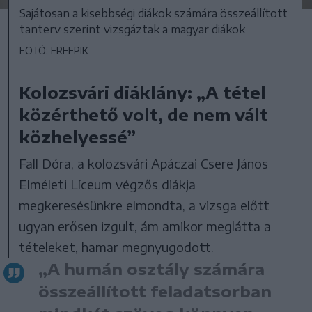
Sajátosan a kisebbségi diákok számára összeállított
tanterv szerint vizsgáztak a magyar diákok
FOTÓ: FREEPIK
Kolozsvári diáklány: „A tétel
közérthető volt, de nem vált
közhelyessé”
Fall Dóra, a kolozsvári Apáczai Csere János
Elméleti Líceum végzős diákja
megkeresésünkre elmondta, a vizsga előtt
ugyan erősen izgult, ám amikor meglátta a
tételeket, hamar megnyugodott.
„A humán osztály számára
összeállított feladatsorban