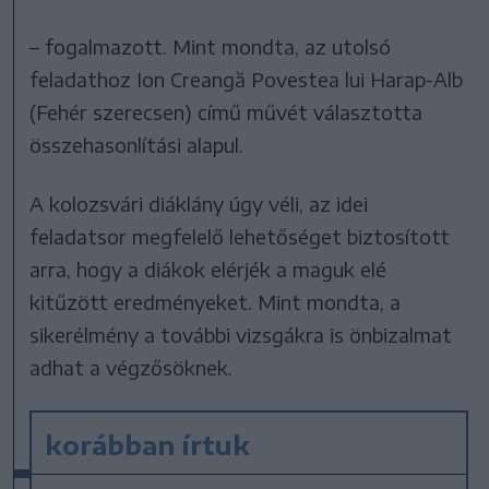
– fogalmazott. Mint mondta, az utolsó
feladathoz Ion Creangă Povestea lui Harap-Alb
(Fehér szerecsen) című művét választotta
összehasonlítási alapul.
A kolozsvári diáklány úgy véli, az idei
feladatsor megfelelő lehetőséget biztosított
arra, hogy a diákok elérjék a maguk elé
kitűzött eredményeket. Mint mondta, a
sikerélmény a további vizsgákra is önbizalmat
adhat a végzősöknek.
korábban írtuk