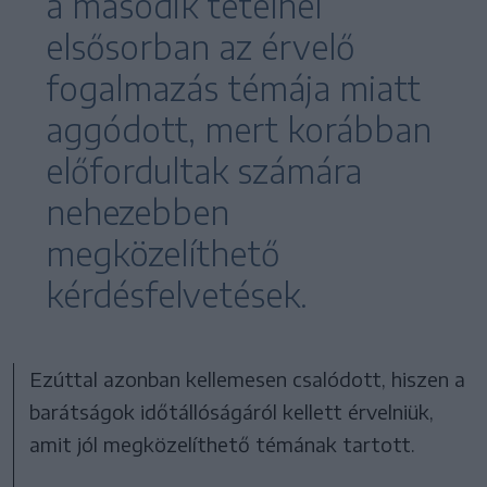
a második tételnél
elsősorban az érvelő
fogalmazás témája miatt
aggódott, mert korábban
előfordultak számára
nehezebben
megközelíthető
kérdésfelvetések.
Ezúttal azonban kellemesen csalódott, hiszen a
barátságok időtállóságáról kellett érvelniük,
amit jól megközelíthető témának tartott.