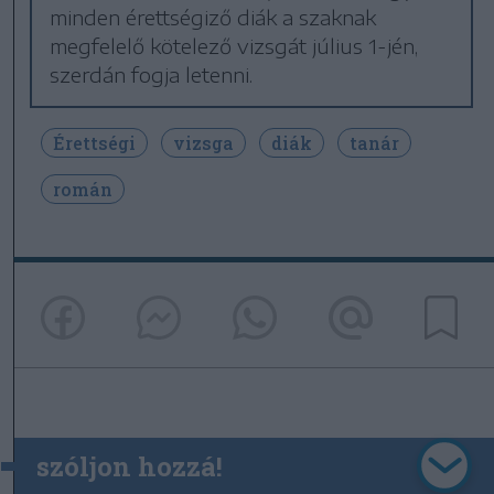
minden érettségiző diák a szaknak
megfelelő kötelező vizsgát július 1-jén,
szerdán fogja letenni.
Érettségi
vizsga
diák
tanár
román
szóljon hozzá!