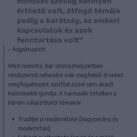
mindkét szöveg könnyen
érthető volt, átfogó témája
pedig a barátság, az emberi
kapcsolatok és azok
fenntartása volt”
– fogalmazott.
Mint mondta, bár stresszhelyzetben
rendszerint nehezére esik megfelelő érveket
megfogalmazni, ezúttal ezzel sem akadt
különösebb gondja. A harmadik tételben a
három választható témakör
Tradiție și modernitate (hagyomány és
modernitás),