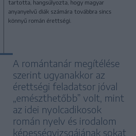
tartotta, hangsúlyozta, hogy magyar
anyanyelvű diák számára továbbra sincs
könnyű román érettségi.
A romántanár megítélése
szerint ugyanakkor az
érettségi feladatsor jóval
„emészthetőbb” volt, mint
az idei nyolcadikosok
román nyelv és irodalom
képességvizsgájának sokat