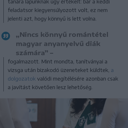
tanára lapunknak úgy értékelt: bár a keddi
feladatsor kiegyensúlyozott volt, ez nem
jelenti azt, hogy könnyű is lett volna.
„Nincs könnyű romántétel
magyar anyanyelvű diák
számára” –
fogalmazott. Mint mondta, tanítványai a
vizsga után bizakodó üzeneteket küldtek,
a
dolgozatok
valódi megítélésére azonban csak
a javítást követően lesz lehetőség.