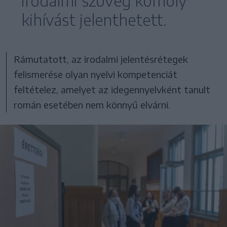
irodalmi szöveg komoly
kihívást jelenthetett.
Rámutatott, az irodalmi jelentésrétegek
felismerése olyan nyelvi kompetenciát
feltételez, amelyet az idegennyelvként tanult
román esetében nem könnyű elvárni.