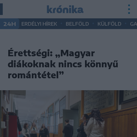
•
•
•
24H
ERDÉLYI HÍREK
BELFÖLD
KÜLFÖLD
G
Érettségi: „Magyar
diákoknak nincs könnyű
romántétel”