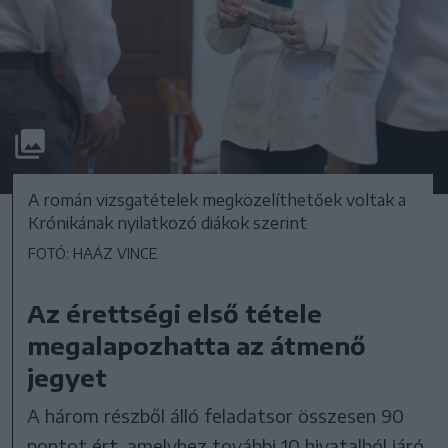
A román vizsgatételek megközelíthetőek voltak a
Krónikának nyilatkozó diákok szerint
FOTÓ: HAÁZ VINCE
Az érettségi első tétele
megalapozhatta az átmenő
jegyet
A három részből álló feladatsor összesen 90
pontot ért, amelyhez további 10 hivatalból járó