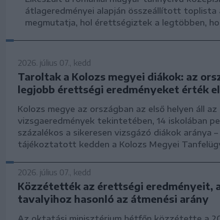
átlageredményei alapján összeállított toplista
megmutatja, hol érettségiztek a legtöbben, hol
2026. július 07., kedd
Taroltak a Kolozs megyei diákok: az or
legjobb érettségi eredményeket érték el
Kolozs megye az országban az első helyen áll az 
vizsgaeredmények tekintetében, 14 iskolában pe
százalékos a sikeresen vizsgázó diákok aránya –
tájékoztatott kedden a Kolozs Megyei Tanfelügye
2026. július 07., kedd
Közzétették az érettségi eredményeit, 
tavalyihoz hasonló az átmenési arány
Az oktatási minisztérium hétfőn közzétette a 