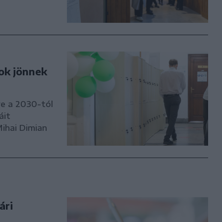
sok jönnek
re a 2030-tól
áit
Mihai Dimian
ári