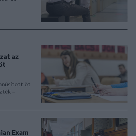
zat az
öt
anúsított öt
zték –
nian Exam