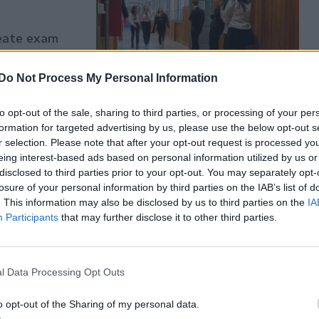
reate exam
r the
Krónika.
Do Not Process My Personal Information
to opt-out of the sale, sharing to third parties, or processing of your per
formation for targeted advertising by us, please use the below opt-out s
r selection. Please note that after your opt-out request is processed y
eing interest-based ads based on personal information utilized by us or
i megyében
disclosed to third parties prior to your opt-out. You may separately opt-
losure of your personal information by third parties on the IAB’s list of
. This information may also be disclosed by us to third parties on the
IA
Participants
that may further disclose it to other third parties.
teken Arad,
érettségi
főügyészség
l Data Processing Opt Outs
o opt-out of the Sharing of my personal data.