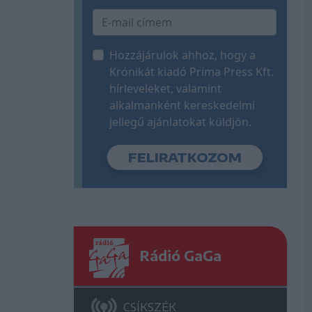
Hozzájárulok ahhoz, hogy a
Krónikát kiadó Príma Press Kft.
hírleveleket, valamint
alkalmanként kereskedelmi
jellegű ajánlatokat küldjön.
Rádió GaGa
CSÍKSZÉK