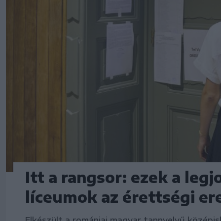
Itt a rangsor: ezek a le
líceumok az érettségi e
Elkészült a romániai magyar tannyelvű középis