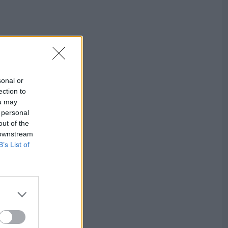
sonal or
ection to
ou may
 personal
out of the
 downstream
B’s List of