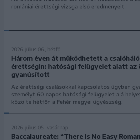
romániai érettségi vizsga első eredményeit.
2026. július 06., hétfő
Három éven át működhetett a csalóháló
érettségin: hatósági felügyelet alatt az 
gyanúsított
Az érettségi csalásokkal kapcsolatos ügyben gy
személyt 60 napos hatósági felügyelet alá helye
közölte hétfőn a Fehér megyei ügyészség.
2026. július 05., vasárnap
Baccalaureate: “There Is No Easy Roma