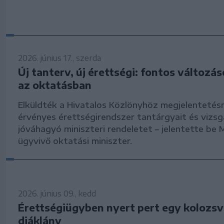
2026. június 17., szerda
Új tanterv, új érettségi: fontos változá
az oktatásban
Elküldték a Hivatalos Közlönyhöz megjelentetés
érvényes érettségirendszer tantárgyait és vizsg
jóváhagyó miniszteri rendeletet – jelentette be 
ügyvivő oktatási miniszter.
2026. június 09., kedd
Érettségiügyben nyert pert egy kolozsv
diáklány