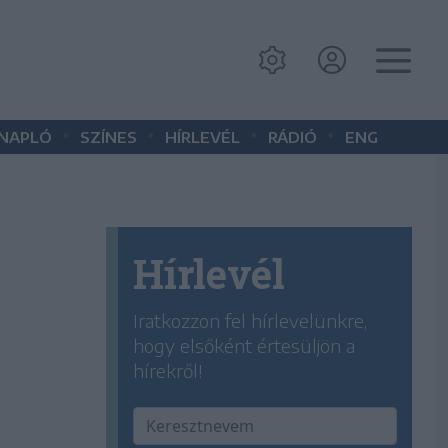
•
•
•
•
 NAPLÓ
SZÍNES
HÍRLEVÉL
RÁDIÓ
ENG
Hírlevél
Iratkozzon fel hírlevelünkre,
hogy elsőként értesüljön a
hírekről!