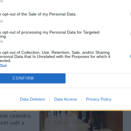
In
 a viharok
o opt-out of the Sale of my Personal Data.
In
 megérkezni
to opt-out of processing my Personal Data for Targeted
ing.
ra, 13 órától
In
ási
o opt-out of Collection, Use, Retention, Sale, and/or Sharing
.
ersonal Data that Is Unrelated with the Purposes for which it
lected.
Out
CONFIRM
nnyű
Data Deletion
Data Access
Privacy Policy
ettségi
ősök számára.
ott volt a