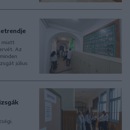
netrendje
 miatt
ervét. Az
 minden
zsgát július
vizsgák
tségi.