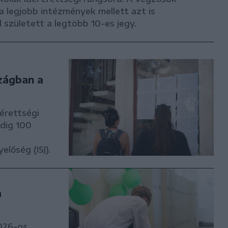
 a legjobb intézmények mellett azt is
 született a legtöbb 10-es jegy.
szágban a
érettségi
dig 100
lőség (ISJ).
a
2026-os