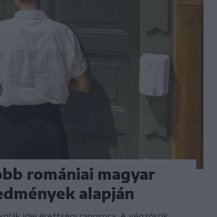
gjobb romániai magyar
redmények alapján
kolák idei érettségi rangsora. A végzősök