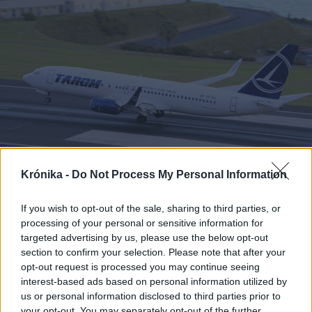
Krónika -
Do Not Process My Personal Information
2024. augusztus 19., hétfő
If you wish to opt-out of the sale, sharing to third parties, or
Kivonul az egyik legfontosabb
processing of your personal or sensitive information for
londoni reptérről a Tarom, már el is
targeted advertising by us, please use the below opt-out
section to confirm your selection. Please note that after your
adta a résidőket
opt-out request is processed you may continue seeing
interest-based ads based on personal information utilized by
us or personal information disclosed to third parties prior to
your opt-out. You may separately opt-out of the further