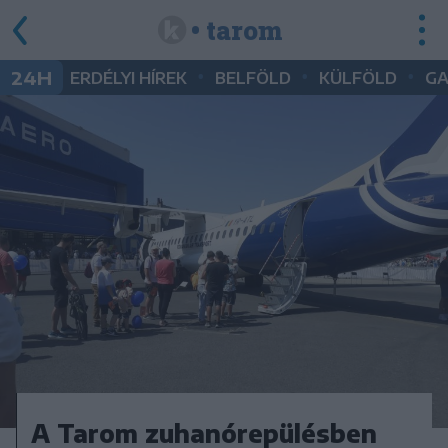
• tarom
•
•
•
24H
ERDÉLYI HÍREK
BELFÖLD
KÜLFÖLD
G
A Tarom zuhanórepülésben