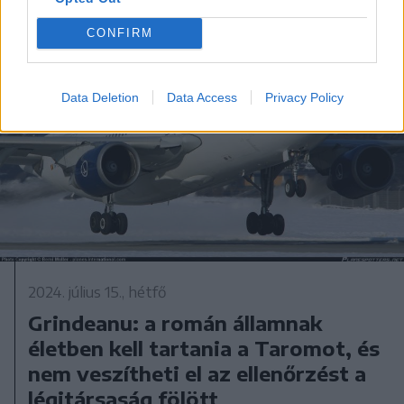
CONFIRM
Data Deletion
Data Access
Privacy Policy
2024. július 15., hétfő
Grindeanu: a román államnak
életben kell tartania a Taromot, és
nem veszítheti el az ellenőrzést a
légitársaság fölött