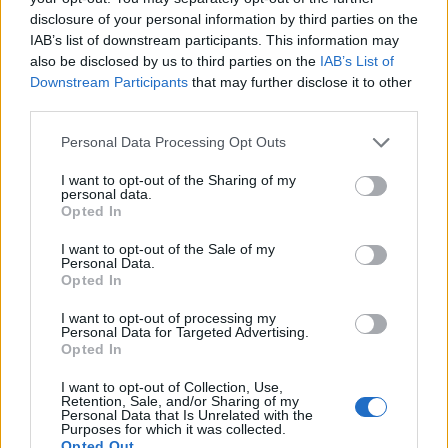
disclosure of your personal information by third parties on the
IAB’s list of downstream participants. This information may
also be disclosed by us to third parties on the
IAB’s List of
Downstream Participants
that may further disclose it to other
third parties.
Personal Data Processing Opt Outs
I want to opt-out of the Sharing of my
personal data.
Opted In
I want to opt-out of the Sale of my
Personal Data.
2024. július 31., szerda
Opted In
A közel-keleti feszültségek
I want to opt-out of processing my
Personal Data for Targeted Advertising.
fokozódása miatt bejrúti járatokat
Opted In
törölt a Tarom légitársaság
I want to opt-out of Collection, Use,
Retention, Sale, and/or Sharing of my
Personal Data that Is Unrelated with the
Purposes for which it was collected.
Opted Out