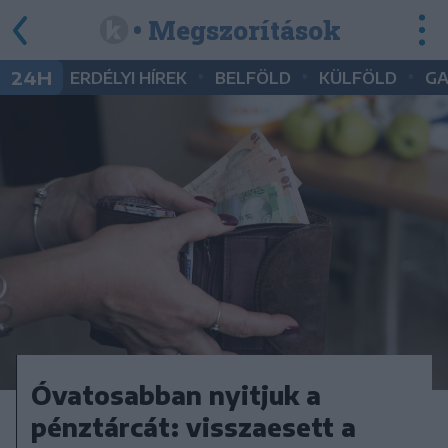
• Megszorítások
•
•
•
24H
ERDÉLYI HÍREK
BELFÖLD
KÜLFÖLD
G
Óvatosabban nyitjuk a
pénztárcát: visszaesett a