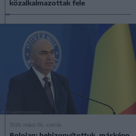
közalkalmazottak fele
2026. május 06., szerda
Bolojan: bebizonyítottuk, másképp