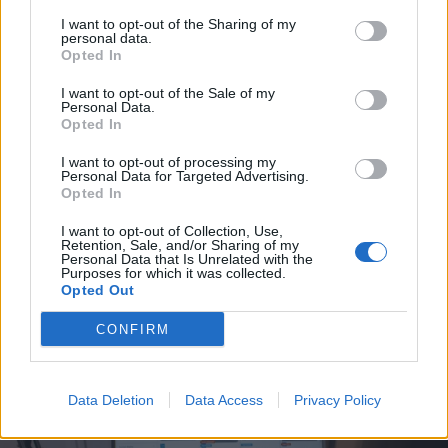
I want to opt-out of the Sharing of my
personal data.
Opted In
I want to opt-out of the Sale of my
Personal Data.
Opted In
I want to opt-out of processing my
Personal Data for Targeted Advertising.
2026. március 11., szerda
Opted In
„Hatékonyak” a megszorító
I want to opt-out of Collection, Use,
intézkedések, nagyot csökkent a
Retention, Sale, and/or Sharing of my
Personal Data that Is Unrelated with the
kiskereskedelmi forgalom
Purposes for which it was collected.
Opted Out
januárban
CONFIRM
Data Deletion
Data Access
Privacy Policy