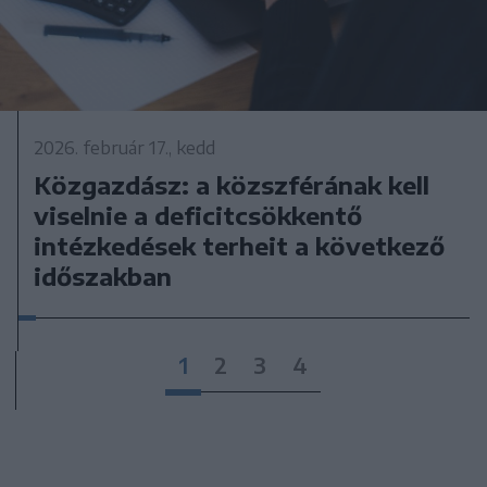
2026. február 17., kedd
Közgazdász: a közszférának kell
viselnie a deficitcsökkentő
intézkedések terheit a következő
időszakban
1
2
3
4