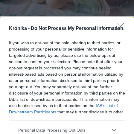
Krónika -
Do Not Process My Personal Information
2026. március 20., péntek
If you wish to opt-out of the sale, sharing to third parties, or
processing of your personal or sensitive information for
Élelmiszer-bizonytalanság: sokan
targeted advertising by us, please use the below opt-out
kénytelenek átalakítani étkezési
section to confirm your selection. Please note that after your
szokásaikat anyagi helyzetük miatt
opt-out request is processed you may continue seeing
interest-based ads based on personal information utilized by
us or personal information disclosed to third parties prior to
your opt-out. You may separately opt-out of the further
disclosure of your personal information by third parties on the
IAB’s list of downstream participants. This information may
also be disclosed by us to third parties on the
IAB’s List of
Downstream Participants
that may further disclose it to other
third parties.
Personal Data Processing Opt Outs