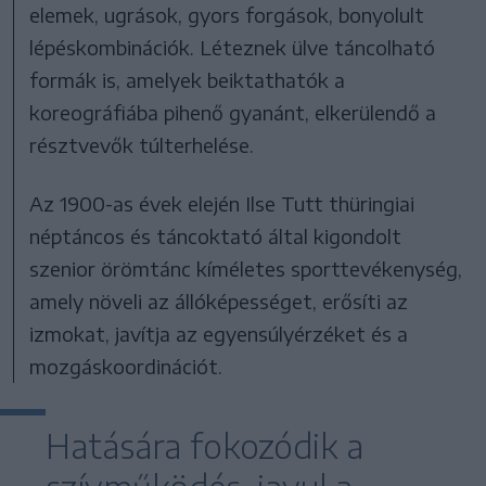
elemek, ugrások, gyors forgások, bonyolult
lépéskombinációk. Léteznek ülve táncolható
formák is, amelyek beiktathatók a
koreográfiába pihenő gyanánt, elkerülendő a
résztvevők túlterhelése.
Az 1900-as évek elején Ilse Tutt thüringiai
néptáncos és táncoktató által kigondolt
szenior örömtánc kíméletes sporttevékenység,
amely növeli az állóképességet, erősíti az
izmokat, javítja az egyensúlyérzéket és a
mozgáskoordinációt.
Hatására fokozódik a