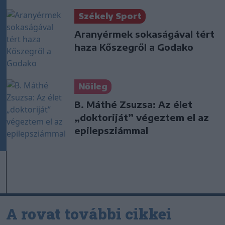
Székely Sport
Aranyérmek sokaságával tért
haza Kőszegről a Godako
Nőileg
B. Máthé Zsuzsa: Az élet
„doktoriját” végeztem el az
epilepsziámmal
A rovat további cikkei