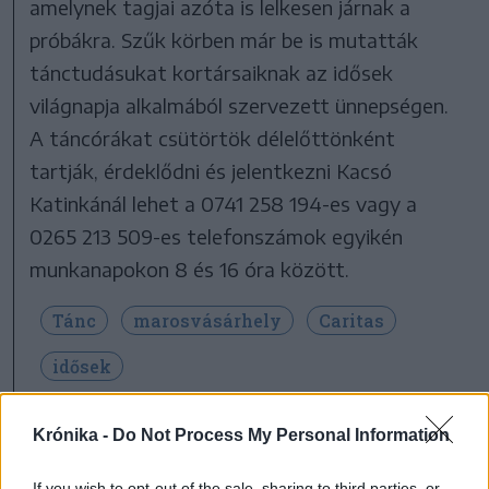
amelynek tagjai azóta is lelkesen járnak a
próbákra. Szűk körben már be is mutatták
tánctudásukat kortársaiknak az idősek
világnapja alkalmából szervezett ünnepségen.
A táncórákat csütörtök délelőttönként
tartják, érdeklődni és jelentkezni Kacsó
Katinkánál lehet a 0741 258 194-es vagy a
0265 213 509-es telefonszámok egyikén
munkanapokon 8 és 16 óra között.
Tánc
marosvásárhely
Caritas
idősek
Krónika -
Do Not Process My Personal Information
If you wish to opt-out of the sale, sharing to third parties, or