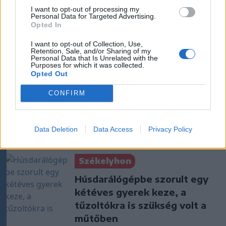
I want to opt-out of processing my
Personal Data for Targeted Advertising.
Krónika
Opted In
„A legerősebb garancia” –
I want to opt-out of Collection, Use,
Megnevezte államfőjelöltjét
Retention, Sale, and/or Sharing of my
Personal Data that Is Unrelated with the
a Tisza Párt
Purposes for which it was collected.
Opted Out
Székelyhon
CONFIRM
Tizenegy település maradhat
víz nélkül Udvarhelyszéken
Data Deletion
Data Access
Privacy Policy
Székelyhon
Húsdarálógépbe szorult egy
kétéves gyerek keze, a
tűzoltókra is szükség volt a
műtőben