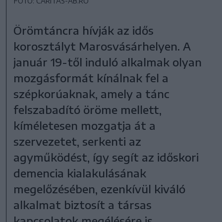
FOTÓ: CARITAS-AB.RO
Örömtáncra hívják az idős
korosztályt Marosvásárhelyen. A
január 19-től induló alkalmak olyan
mozgásformát kínálnak fel a
szépkorúaknak, amely a tánc
felszabadító öröme mellett,
kíméletesen mozgatja át a
szervezetet, serkenti az
agyműködést, így segít az időskori
demencia kialakulásának
megelőzésében, ezenkívül kiváló
alkalmat biztosít a társas
kapcsolatok megélésére is.