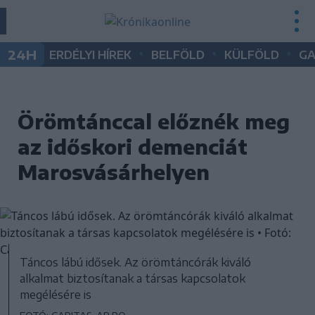
•
•
•
24H
ERDÉLYI HÍREK
BELFÖLD
KÜLFÖLD
G
Örömtánccal előznék meg
az időskori demenciát
Marosvásárhelyen
Táncos lábú idősek. Az örömtáncórák kiváló
alkalmat biztosítanak a társas kapcsolatok
megélésére is