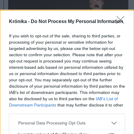
Krónika -
Do Not Process My Personal Information
If you wish to opt-out of the sale, sharing to third parties, or
Román–magyar
processing of your personal or sensitive information for
targeted advertising by us, please use the below opt-out
koprodukcióban készül film
section to confirm your selection. Please note that after your
az 1989-es szebeni
opt-out request is processed you may continue seeing
interest-based ads based on personal information utilized by
forradalomról Tudor Giurgiu
us or personal information disclosed to third parties prior to
your opt-out. You may separately opt-out of the further
rendezésében
disclosure of your personal information by third parties on the
Szeben '89 címmel mozifilm készül a
IAB’s list of downstream participants. This information may
also be disclosed by us to third parties on the
IAB’s List of
romániai kommunista rezsimet megdöntő
Downstream Participants
that may further disclose it to other
forradalom valós eseményei alapján
third parties.
Tudor Giurgiu rendezésében, román–
magyar koprodukcióban, a Nemzeti
Personal Data Processing Opt Outs
Filmintézet (NFI) támogatásával.