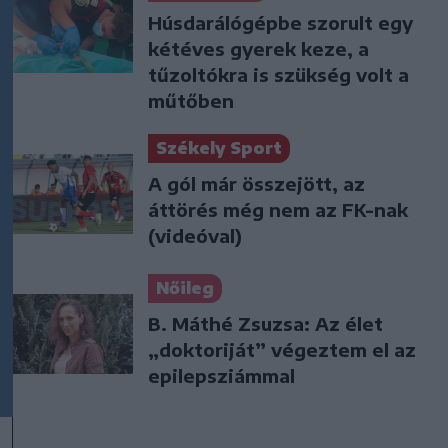
Húsdarálógépbe szorult egy
kétéves gyerek keze, a
tűzoltókra is szükség volt a
műtőben
Székely Sport
A gól már összejött, az
áttörés még nem az FK-nak
(videóval)
Nőileg
B. Máthé Zsuzsa: Az élet
„doktoriját” végeztem el az
epilepsziámmal