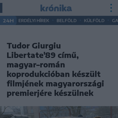
•
•
•
24H
ERDÉLYI HÍREK
BELFÖLD
KÜLFÖLD
G
Tudor Giurgiu
Libertate'89 című,
magyar–román
koprodukcióban készült
filmjének magyarországi
premierjére készülnek