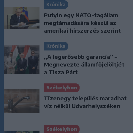
Krónika
Putyin egy NATO-tagállam
megtámadására készül az
amerikai hírszerzés szerint
Krónika
„A legerősebb garancia” –
Megnevezte államfőjelöltjét
a Tisza Párt
Székelyhon
Tizenegy település maradhat
víz nélkül Udvarhelyszéken
Székelyhon