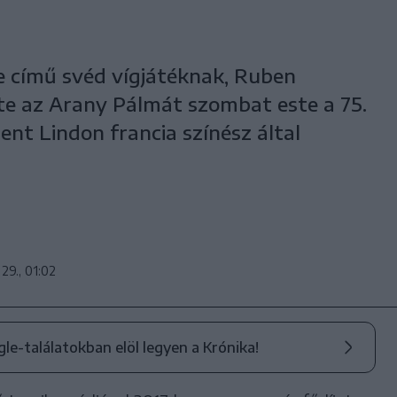
című svéd vígjátéknak, Ruben
te az Arany Pálmát szombat este a 75.
ent Lindon francia színész által
29., 01:02
ogle-találatokban elöl legyen a Krónika!