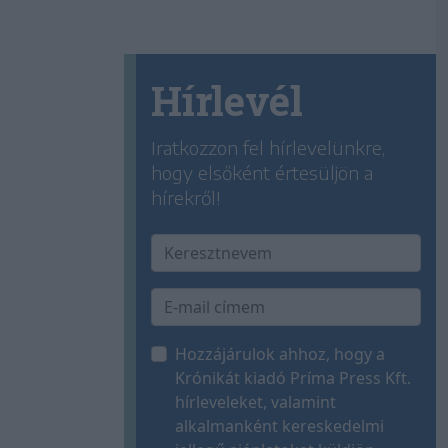
Hírlevél
Iratkozzon fel hírlevelünkre,
hogy elsőként értesüljön a
hírekről!
Hozzájárulok ahhoz, hogy a
Krónikát kiadó Príma Press Kft.
hírleveleket, valamint
alkalmanként kereskedelmi