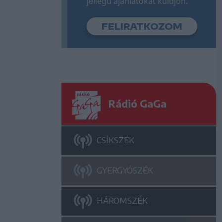
jellegű ajánlatokat küldjön.
Rádió GaGa
CSÍKSZÉK
GYERGYÓSZÉK
HÁROMSZÉK