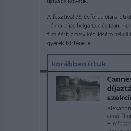
újítások követik.
A fesztivál 75. évfordulójára létr
Pálma-díjas belga Luc és Jean-Pie
filmjéért, amely két, kísérő nélkül
gyerek története.
korábban írtuk
Cannes
díjazt
szekc
Alexandr
című film
Filmfeszt
elnevezés