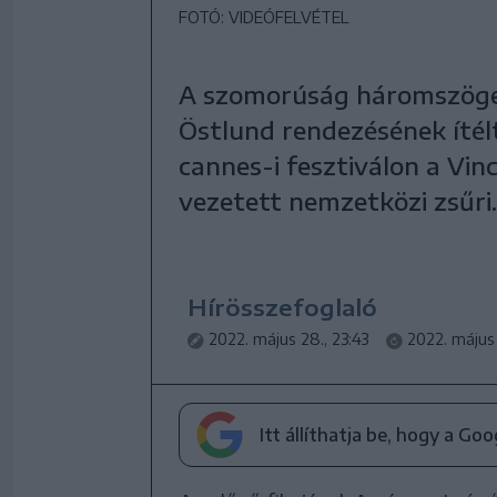
FOTÓ: VIDEÓFELVÉTEL
A szomorúság háromszöge 
Östlund rendezésének ítél
cannes-i fesztiválon a Vinc
vezetett nemzetközi zsűri.
Hírösszefoglaló
2022. május 28., 23:43
2022. május 
Itt állíthatja be, hogy a Go