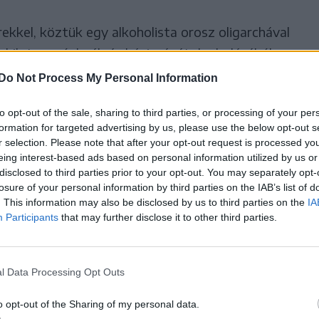
kel, köztük egy alkoholista orosz oligarchával
, akik taposóaknák és kézigránátok eladásából
andóan részeg, marxista amerikai kapitánnyal.
Do Not Process My Personal Information
orul, és a katasztrófa túlélői egy görög szigeten
to opt-out of the sale, sharing to third parties, or processing of your per
i korábbi viszonyrendszerek az ellentétükbe
formation for targeted advertising by us, please use the below opt-out s
k minden változatát kiaknázza: a szegények és
r selection. Please note that after your opt-out request is processed y
eing interest-based ads based on personal information utilized by us or
ete és fehér bőrűek közötti konfliktusokat. A
disclosed to third parties prior to your opt-out. You may separately opt-
enekké és középszerűvé válnak a hatalom által,
losure of your personal information by third parties on the IAB’s list of
rzett hatalmukkal, mint korábban az erősebbek.
. This information may also be disclosed by us to third parties on the
IA
Participants
that may further disclose it to other third parties.
díjat, a Nagydíjat megosztva ítélte oda egy belga
l Data Processing Opt Outs
ram legfiatalabb rendezője, a 31 éves Lukas Dhont
az Un certain regard (Egy bizonyos nézőpont)
o opt-out of the Sharing of my personal data.