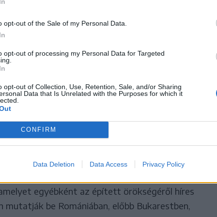
In
Girl című filmjével elnyerte a legjobb
. Legújabb filmje, a Close két 13 éves fiú életre-
o opt-out of the Sale of my Personal Data.
nete. A másik díjazott, a francia Claire Denis
In
című Nicaraguában játszódó romantikus thrillere,
to opt-out of processing my Personal Data for Targeted
ing.
regénye alapján készült.
In
o opt-out of Collection, Use, Retention, Sale, and/or Sharing
 az Arany Pálmára esélyes alkotások között
ersonal Data that Is Unrelated with the Purposes for which it
lected.
M.N. című filmje nem kapott elismerést a cannes-i
Out
ező – aki 4 hónap, 3 hét, 2 nap című
CONFIRM
az Arany Pálmát és a Fipresci-díjat Cannes-ban –
ején történt, országos visszhangot kapott esetet
ég által alkalmazott Srí Lanka-i vendégmunkások
Data Deletion
Data Access
Privacy Policy
sság egy része. Mungiu számos erdélyi magyar
 amelyet egyébként az épített örökségéről híres
n mutatják be Romániában, előbb Bukarestben,