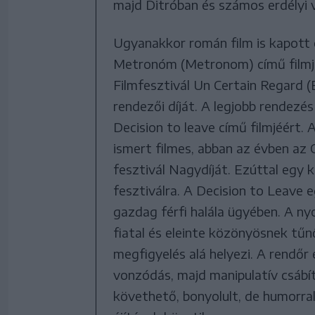
majd Ditróban és számos erdélyi 
Ugyanakkor román film is kapott 
Metronóm (Metronom) című filmjév
Filmfesztivál Un Certain Regard 
rendezői díját. A legjobb rendezés
Decision to leave című filmjéért
ismert filmes, abban az évben az
fesztivál Nagydíját. Ezúttal egy 
fesztiválra. A Decision to Leave 
gazdag férfi halála ügyében. A ny
fiatal és eleinte közönyösnek tűn
megfigyelés alá helyezi. A rendőr
vonzódás, majd manipulatív csábít
követhető, bonyolult, de humorral