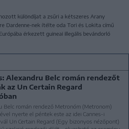
ehozott különdíjat a zsűri a kétszeres Arany
rre Dardenne-nek ítélte oda Tori és Lokita című
 Európába érkezett guineai illegális bevándorló
: Alexandru Belc román rendezőt
ák az Un Certain Regard
ióban
u Belc román rendező Metronóm (Metronom)
jével nyerte el péntek este az idei Cannes-i
ivál Un Certain Regard (Egy bizonyos nézőpont)
ű szekció rendezői díját – olvasható az esemény