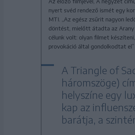
Az előző filmjével, A négyzet cím
nyert svéd rendező ismét egy kor
MTI. „Az egész zsűrit nagyon ledö
döntést, mielőtt átadta az Arany 
célunk volt: olyan filmet készíten
provokáció által gondolkodtat el”
A Triangle of S
háromszöge) című
helyszíne egy l
kap az influens
barátja, a szint