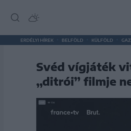
•
•
•
ERDÉLYI HÍREK
BELFÖLD
KÜLFÖLD
GAZ
Svéd vígjáték vi
„ditrói” filmje 