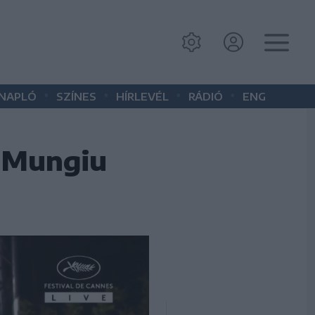
•
•
•
•
 NAPLÓ
SZÍNES
HÍRLEVÉL
RÁDIÓ
ENG
, Mungiu