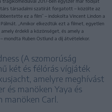
ű tragikomédiával 2017-ben egyszer már fődíjat
társ társadalmi szatírát forgatott – közölte az
bbentette ez a film” – indokolta Vincent Lindon a
Pálmát. „Amikor elkezdtük ezt a filmet, egyetlen
i, amely érdekli a közönséget, és amely a
 – mondta Ruben Östlund a díj átvételekor.
adness (A szomorúság
 két és félórás vígjáték
uxusjacht, amelyre meghívást
zer és manöken Yaya és
én manöken Carl.