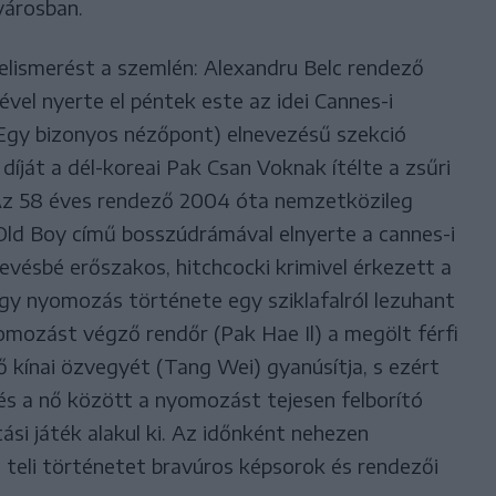
városban.
elismerést a szemlén: Alexandru Belc rendező
el nyerte el péntek este az idei Cannes-i
(Egy bizonyos nézőpont) elnevezésű szekció
 díját a dél-koreai Pak Csan Voknak ítélte a zsűri
. Az 58 éves rendező 2004 óta nemzetközileg
 Old Boy című bosszúdrámával elnyerte a cannes-i
kevésbé erőszakos, hitchcocki krimivel érkezett a
egy nyomozás története egy sziklafalról lezuhant
omozást végző rendőr (Pak Hae Il) a megölt férfi
ő kínai özvegyét (Tang Wei) gyanúsítja, s ezért
 és a nő között a nyomozást tejesen felborító
ási játék alakul ki. Az időnként nehezen
 teli történetet bravúros képsorok és rendezői