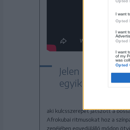
Opted 
I want t
Opted 
I want 
Advertis
Opted 
I want t
of my P
was col
Opted 
Jelen lesz Marco
egyik legmeghatá
aki kulcsszerepet játszott a boss
Afrokubai ritmusokat hoz a színpad
zenéjében egyedülálló módon ötvö