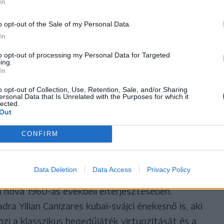
In
o opt-out of the Sale of my Personal Data.
In
to opt-out of processing my Personal Data for Targeted
ing.
In
o opt-out of Collection, Use, Retention, Sale, and/or Sharing
ersonal Data that Is Unrelated with the Purposes for which it
lected.
Out
s Valle, a brazil könnyűzene
CONFIRM
rozóbb, sokoldalú alakja,
Data Deletion
Data Access
Privacy Policy
a nova 1960-as évekbeli elterjesztésében.
ra Yilian Canizares kubai-svájci énekesnő is, aki
zi a klasszikus hegedűjáték virtuozitását és a