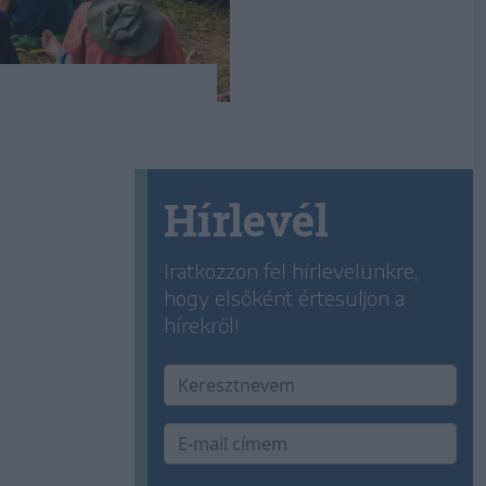
Hírlevél
Iratkozzon fel hírlevelünkre,
hogy elsőként értesüljön a
hírekről!