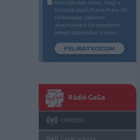
Hozzájárulok ahhoz, hogy a
Krónikát kiadó Príma Press Kft.
hírleveleket, valamint
alkalmanként kereskedelmi
jellegű ajánlatokat küldjön.
Rádió GaGa
CSÍKSZÉK
GYERGYÓSZÉK