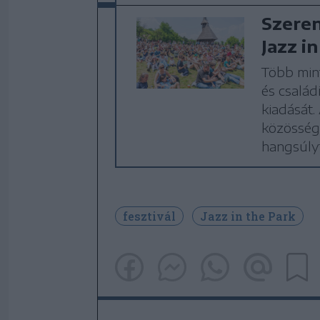
Szeren
Jazz i
Több mint
és családi
kiadását.
közösség
hangsúlyt
fesztivál
Jazz in the Park