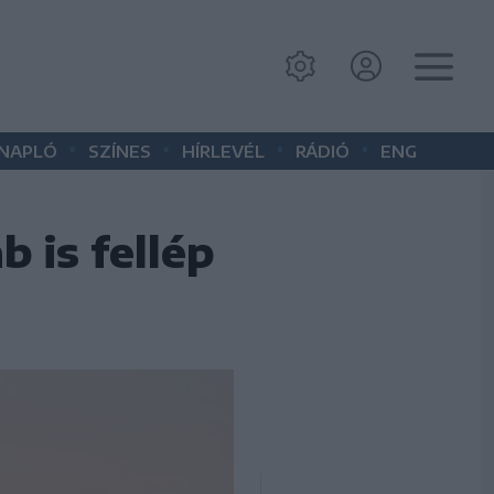
•
•
•
•
 NAPLÓ
SZÍNES
HÍRLEVÉL
RÁDIÓ
ENG
b is fellép