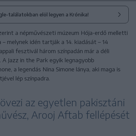
ogle-találatokban elöl legyen a Krónika!
zerint a népművészeti múzeum Hója-erdő melletti
 – melynek idén tartják a 14. kiadását – 14
ppali fesztivál három színpadán már a déli
 A Jazz in the Park egyik legnagyobb
one, a legendás Nina Simone lánya, aki maga is
tjével lép színpadra.
övezi az egyetlen pakisztáni
vész, Arooj Aftab fellépését