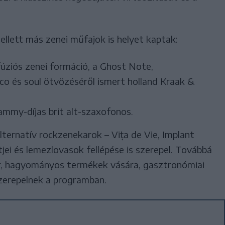
ellett más zenei műfajok is helyet kaptak:
i fúziós zenei formáció, a Ghost Note,
sco és soul ötvözéséről ismert holland Kraak &
ammy-díjas brit alt-szaxofonos.
ternatív rockzenekarok – Vița de Vie, Implant
jei és lemezlovasok fellépése is szerepel. Továbbá
, hagyományos termékek vására, gasztronómiai
zerepelnek a programban.