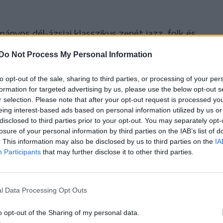
nyos dél-ázsiai klasszikus zenét jazz, folk és
sz továbbá Rabih Abou-Khalil libanoni údjátékos,
Do Not Process My Personal Information
zz és klasszikus zenével keveri.
to opt-out of the sale, sharing to third parties, or processing of your per
 Bartsch zongoraművész, zeneszerző, aki zen
formation for targeted advertising by us, please use the below opt-out s
r selection. Please note that after your opt-out request is processed y
t. A svájci zenész a fesztivál mindhárom napján
eing interest-based ads based on personal information utilized by us or
in nevű zenekarával, valamint Tania Giannouli
disclosed to third parties prior to your opt-out. You may separately opt-
losure of your personal information by third parties on the IAB’s list of
 is színpadra áll.
. This information may also be disclosed by us to third parties on the
IA
Participants
that may further disclose it to other third parties.
l Data Processing Opt Outs
o opt-out of the Sharing of my personal data.