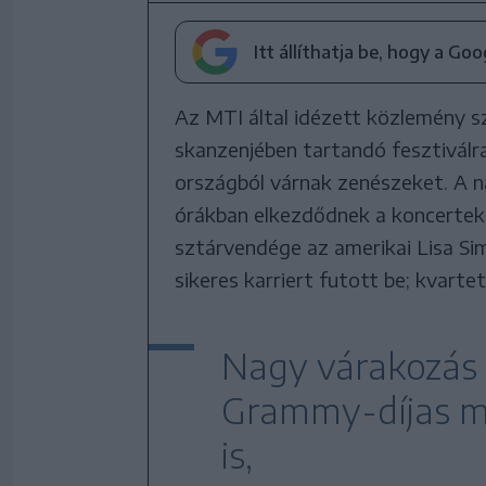
Itt állíthatja be, hogy a Go
Az MTI által idézett közlemény s
skanzenjében tartandó fesztiválra
országból várnak zenészeket. A na
órákban elkezdődnek a koncertek.
sztárvendége az amerikai Lisa Sim
sikeres karriert futott be; kvartet
Nagy várakozás 
Grammy-díjas mű
is,