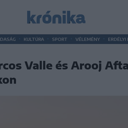
•
•
•
•
DASÁG
KULTÚRA
SPORT
VÉLEMÉNY
ERDÉLYI
cos Valle és Arooj Afta
rkon