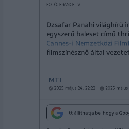
FOTÓ: FRANCETV
Dzsafar Panahi világhírű i
egyszerű baleset című thri
Cannes-i Nemzetközi Filmf
filmszínésznő által vezete
MTI
2025. május 24., 22:22
2025. május 
Itt állíthatja be, hogy a Go