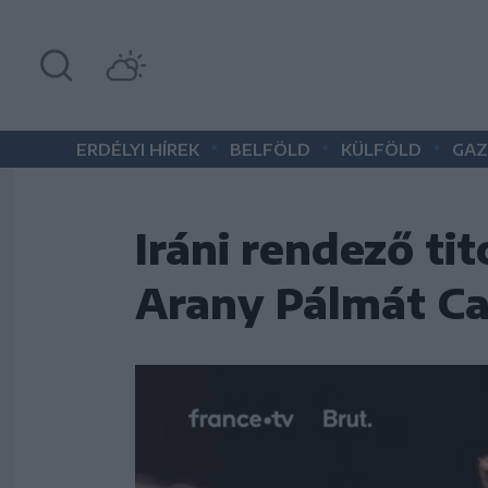
•
•
•
ERDÉLYI HÍREK
BELFÖLD
KÜLFÖLD
GAZ
Iráni rendező ti
Arany Pálmát C