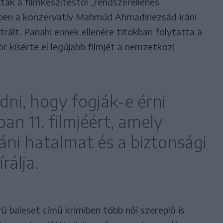
ták a filmkészítéstől „rendszerellenes
ben a konzervatív Mahmúd Ahmadinezsád iráni
trált. Panahi ennek ellenére titokban folytatta a
 kísérte el legújabb filmjét a nemzetközi
ni, hogy fogják-e érni
an 11. filmjéért, amely
ráni hatalmat és a biztonsági
rálja.
 baleset című krimiben több női szereplő is