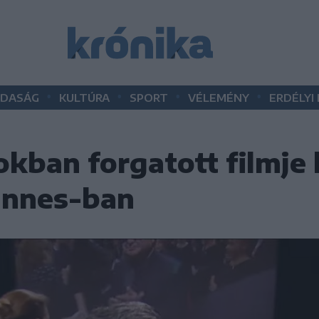
•
•
•
•
DASÁG
KULTÚRA
SPORT
VÉLEMÉNY
ERDÉLYI
tokban forgatott filmje
annes-ban