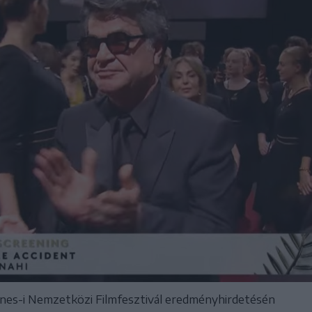
annes-i Nemzetközi Filmfesztivál eredményhirdetésén