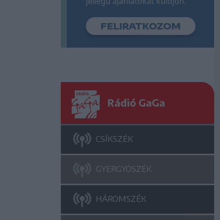
jellegű ajánlatokat küldjön.
Rádió GaGa
CSÍKSZÉK
GYERGYÓSZÉK
HÁROMSZÉK