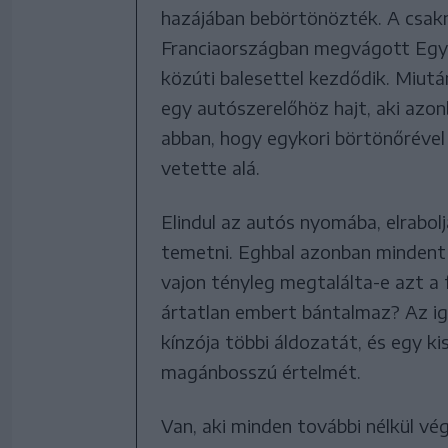
hazájában bebörtönözték. A csakn
Franciaországban megvágott Egy
közúti balesettel kezdődik. Miutá
egy autószerelőhöz hajt, aki azo
abban, hogy egykori börtönőrével
vetette alá.
Elindul az autós nyomába, elrabolj
temetni. Eghbal azonban mindent 
vajon tényleg megtalálta-e azt a f
ártatlan embert bántalmaz? Az ig
kínzója többi áldozatát, és egy k
magánbosszú értelmét.
Van, aki minden további nélkül vé