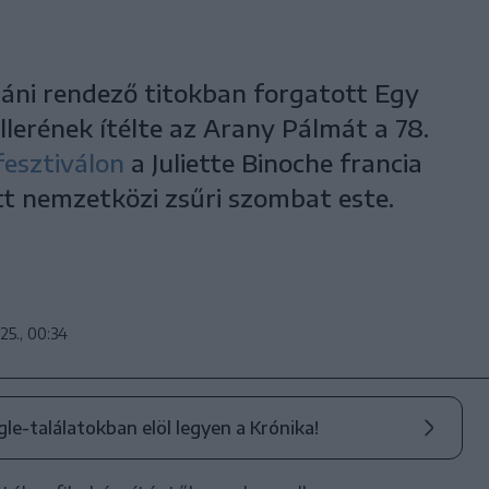
ráni rendező titokban forgatott Egy
llerének ítélte az Arany Pálmát a 78.
esztiválon
a Juliette Binoche francia
tt nemzetközi zsűri szombat este.
25., 00:34
ogle-találatokban elöl legyen a Krónika!