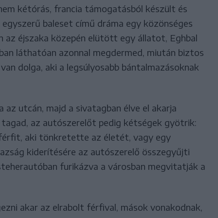
em kétórás, francia támogatásból készült és
 egyszerű baleset című dráma egy közönséges
n az éjszaka közepén elütött egy állatot, Eghbal
nban láthatóan azonnal megdermed, miután biztos
 van dolga, aki a legsúlyosabb bántalmazásoknak
a az utcán, majd a sivatagban élve el akarja
tagad, az autószerelőt pedig kétségek gyötrik:
érfit, aki tönkretette az életét, vagy egy
azság kiderítésére az autószerelő összegyűjti
isteherautóban furikázva a városban megvitatják a
gezni akar az elrabolt férfival, mások vonakodnak,