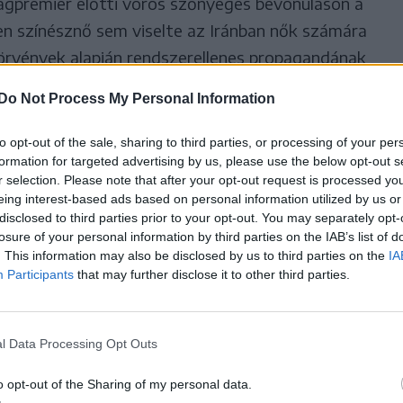
ilágpremier előtti vörös szőnyeges bevonuláson a
en színésznő sem viselte az Iránban nők számára
törvények alapján rendszerellenes propagandának
Do Not Process My Personal Information
lkavar. A művészet mozgósítja legértékesebb,
to opt-out of the sale, sharing to third parties, or processing of your per
t. Egy olyan erőt, amely lehetővé teszi, hogy a
formation for targeted advertising by us, please use the below opt-out s
r selection. Please note that after your opt-out request is processed y
séggé és új életté formáljuk át” – indokolta a
eing interest-based ads based on personal information utilized by us or
tte Binoche.
disclosed to third parties prior to your opt-out. You may separately opt-
losure of your personal information by third parties on the IAB’s list of
. This information may also be disclosed by us to third parties on the
IA
Participants
that may further disclose it to other third parties.
l Data Processing Opt Outs
o opt-out of the Sharing of my personal data.