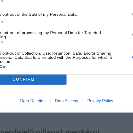
In
o opt-out of the Sale of my Personal Data.
In
to opt-out of processing my Personal Data for Targeted
ing.
In
o opt-out of Collection, Use, Retention, Sale, and/or Sharing
ersonal Data that Is Unrelated with the Purposes for which it
lected.
Out
CONFIRM
t a börtönt is megjárt 64 éves rendezőnek – aki
eg
filmje
bemutatóján – Cate Blanchett ausztrál
Data Deletion
Data Access
Privacy Policy
egfelelő pillanat megkérni