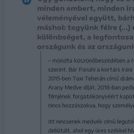
minden embert, minden ir
véleményével együtt, bárh
máshol: tegyünk félre (…
különbséget, a legfontosa
országunk és az országun
– mondta köszönőbeszédében a ren
szerint. Bár Panahi a kortárs iráni
2015-ben Taxi Teherán című drámáj
Arany Medve díját, 2018-ban pedi
filmjének forgatókönyvéért kapot
nincs hozzászokva, hogy személye
Itt nincsenek medvék című legutób
debütált, ahol egy üres székkel hí