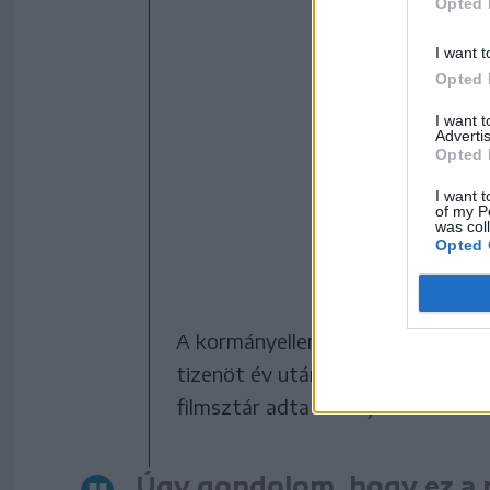
Opted 
I want t
Opted 
I want 
Advertis
Opted 
I want t
of my P
was col
Opted 
A kormányellenes propaganda miat
tizenöt év után először jelent m
filmsztár adta a fődíjat.
Úgy gondolom, hogy ez a m