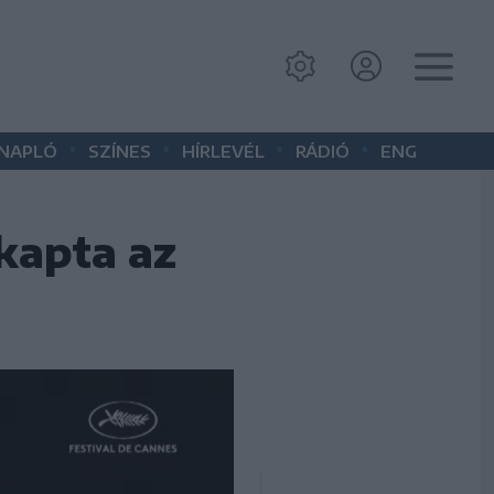
•
•
•
•
 NAPLÓ
SZÍNES
HÍRLEVÉL
RÁDIÓ
ENG
 kapta az