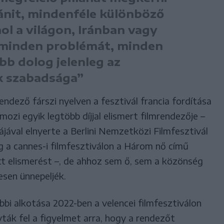
ánit, mindenféle különböző
ol a világon, Iránban vagy
) minden problémát, minden
bb dolog jelenleg az
k szabadsága”
dező fárszi nyelven a fesztivál francia fordítása
 mozi egyik legtöbb díjjal elismert filmrendezője –
ával elnyerte a Berlini Nemzetközi Filmfesztivál
g a cannes-i filmfesztiválon a Három nő című
t elismerést –, de ahhoz sem ő, sem a közönség
sen ünnepeljék.
bi alkotása 2022-ben a velencei filmfesztiválon
vták fel a figyelmet arra, hogy a rendezőt