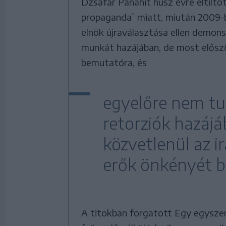
Dzsafar Panahit húsz évre eltiltot
propaganda” miatt, miután 2009-
elnök újraválasztása ellen demons
munkát hazájában, de most először
bemutatóra, és
egyelőre nem tud
retorziók hazájáb
közvetlenül az i
erők önkényét bí
A titokban forgatott Egy egyszerű