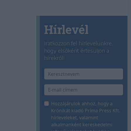
Hírlevél
Iratkozzon fel hírlevelünkre,
hogy elsőként értesüljön a
hírekről!
Hozzájárulok ahhoz, hogy a
Krónikát kiadó Príma Press Kft.
hírleveleket, valamint
alkalmanként kereskedelmi