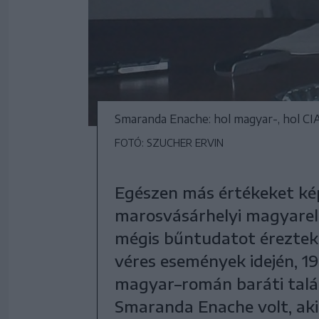
Smaranda Enache: hol magyar-, hol C
FOTÓ: SZUCHER ERVIN
Egészen más értékeket kép
marosvásárhelyi magyarell
mégis bűntudatot éreztek 
véres események idején, 
magyar–román baráti talá
Smaranda Enache volt, ak