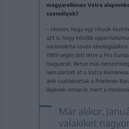
magyarellenes Vatra alapember
személyek?
– Hiszem, hogy egy részük őszin
azt is, hogy később opportunizmu
nacionalista-sovén ideológiájához
1989 végén jött létre a Pro Európ
magyarok, illetve más nemzetiség
nem pártolt át a Vatra Româneas
akik csatlakoztak a Prietenie–Bar
lépjenek onnan ki, mert a románs
Már akkor, januá
valakiket nagyo