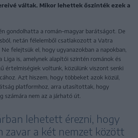
eivé váltak. Mikor lehettek őszinték ezek a
tén gondolhatta a román–magyar barátságot. De
sból, netán félelemből csatlakozott a Vatra
. Ne felejtsük el, hogy ugyanazokban a napokban,
a Liga is, amelynek alapítói szintén románok és
ű értelmiségiek voltunk, közülünk viszont senki
cához. Azt hiszem, hogy többeket azok közül,
átság platformhoz, arra utasítottak, hogy
ág számára nem az a járható út.
rban lehetett érezni, hogy
n zavar a két nemzet között