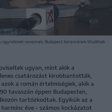
IA-ügynöknek neveznek, Budapest bérencének titulálnak
viseltek ugyan, mint akik a
enes csatározást kirobbantották,
azok a román értelmiségiek, akik a
1990 tavaszán éppen Budapesten,
lkozón tartózkodtak. Egyikük az a
i harminc éve – számos kockázatot