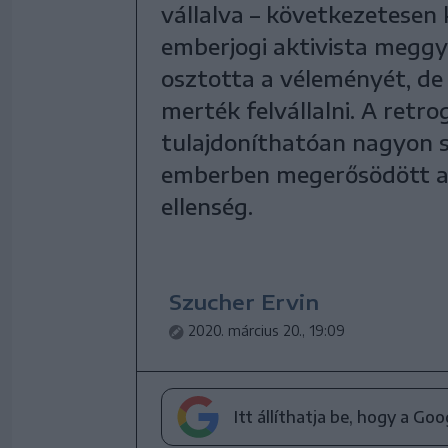
vállalva – következetesen k
emberjogi aktivista megg
osztotta a véleményét, d
merték felvállalni. A ret
tulajdoníthatóan nagyon 
emberben megerősödött a 
ellenség.
Szucher Ervin
2020. március 20., 19:09
Itt állíthatja be, hogy a Go