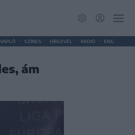
•
•
•
•
 NAPLÓ
SZÍNES
HÍRLEVÉL
RÁDIÓ
ENG
des, ám