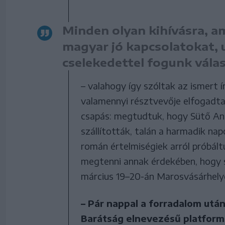
Minden olyan kihívásra, am
magyar jó kapcsolatokat, 
cselekedettel fogunk válas
– valahogy így szóltak az ismert í
valamennyi résztvevője elfogadta
csapás: megtudtuk, hogy Sütő An
szállították, talán a harmadik nap
román értelmiségiek arról próbál
megtenni annak érdekében, hogy s
március 19–20-án Marosvásárhely
– Pár nappal a forradalom utá
Barátság elnevezésű platform,