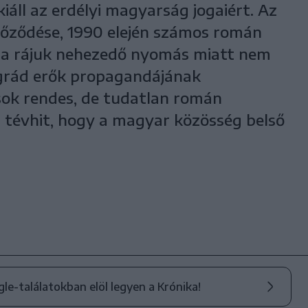
iáll az erdélyi magyarság jogaiért. Az
yőződése, 1990 elején számos román
e a rájuk nehezedő nyomás miatt nem
rográd erők propagandájának
sok rendes, de tudatlan román
tévhit, hogy a magyar közösség belső
ogle-találatokban elöl legyen a Krónika!