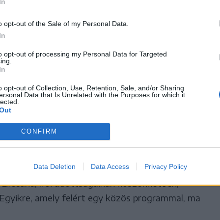
In
k az utcai összecsapásról készült felvételeket,
o opt-out of the Sale of my Personal Data.
In
a a bélyegét a találkozóra. Vagy csak a
to opt-out of processing my Personal Data for Targeted
ing.
In
o opt-out of Collection, Use, Retention, Sale, and/or Sharing
at – főként a román résztvevők. Bár egészen
ersonal Data that Is Unrelated with the Purposes for which it
lected.
k ezt a magyarellenes harcot kirobbantották,
Out
 Elvonultunk, és arról kezdtünk tanakodni, mit
CONFIRM
ogy megfogalmazunk egy nyilatkozatot, amely a
éres események azonnali megfékezéséről szólt
Data Deletion
Data Access
Privacy Policy
rtságunkban nem találtuk a megfelelő szavakat,
Liiceanu, írói adottságainak köszönhetően,
Egyikre, amely felért egy közös programmal, ma