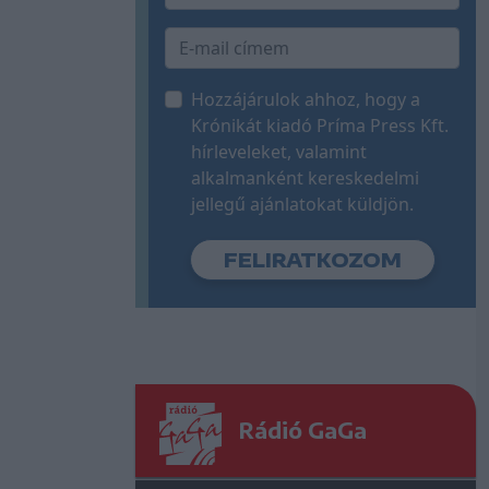
Hozzájárulok ahhoz, hogy a
Krónikát kiadó Príma Press Kft.
hírleveleket, valamint
alkalmanként kereskedelmi
jellegű ajánlatokat küldjön.
Rádió GaGa