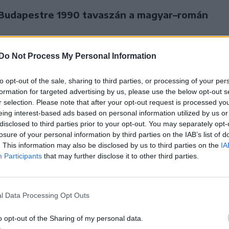
 Budapestre 1990 tavaszán a magyar–román
Do Not Process My Personal Information
ményezést, hiszen a meghívás olyan időszakban
különösképpen Marosvásárhelyen már javában
to opt-out of the sale, sharing to third parties, or processing of your per
 Egy adott pillanatban már úgy éreztük, hogy a
formation for targeted advertising by us, please use the below opt-out s
en egyre erőteljesebben duzzadó magyarellenes
r selection. Please note that after your opt-out request is processed y
eing interest-based ads based on personal information utilized by us or
gi találkozó ötlete viszont reménysugarat
disclosed to third parties prior to your opt-out. You may separately opt-
 esemény várakozásainknak megfelelően zajlott:
losure of your personal information by third parties on the IAB’s list of
. This information may also be disclosed by us to third parties on the
IA
 jellemezte. Szinte mindannyian egyformán
Participants
that may further disclose it to other third parties.
 Bukarestből vagy Budapestről, Kolozsvárról vagy
arok vagy románok voltunk. A beszélgetések,
latban zajlottak mindaddig a pillanatig, amíg
l Data Processing Opt Outs
nem jött a terembe, és be nem jelentette, hogy
o opt-out of the Sharing of my personal data.
okol. A tárgyalások helyszínén, a folyosókon több