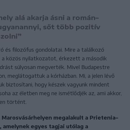
ely alá akarja ásni a román–
ugyanannyi, sőt több pozitív
zolni”
ró és filozófus gondolatai. Mire a találkozó
 a közös nyilatkozatot, érkezett a második
drást súlyosan megverték. Mivel Budapestre
on, meglátogattuk a kórházban. Mi, a jelen lévő
tuk biztosítani, hogy készek vagyunk mindent
oha az életben meg ne ismétlődjék az, ami akkor,
en történt.
n Marosvásárhelyen megalakult a Prietenia–
 amelynek egyes tagjai utólag a