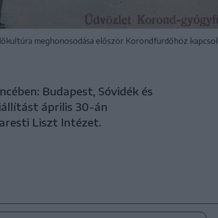
ürdőkultúra meghonosodása először Korondfürdőhöz kapcsol
ncében: Budapest, Sóvidék és
llítást április 30-án
esti Liszt Intézet.