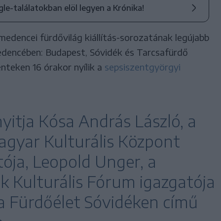
ogle-találatokban elöl legyen a Krónika!
medencei fürdővilág kiállítás-sorozatának legújabb
edencében: Budapest, Sóvidék és Tarcsafürdő
énteken 16 órakor nyílik a
sepsiszentgyörgyi
nyitja Kósa András László, a
Magyar Kulturális Központ
ója, Leopold Unger, a
k Kulturális Fórum igazgatója
 a Fürdőélet Sóvidéken című