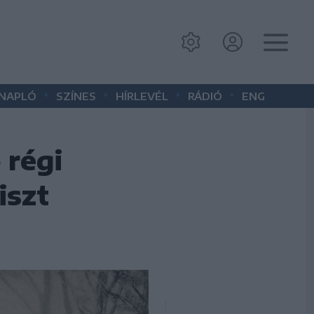
•
•
•
•
 NAPLÓ
SZÍNES
HÍRLEVÉL
RÁDIÓ
ENG
 régi
iszt