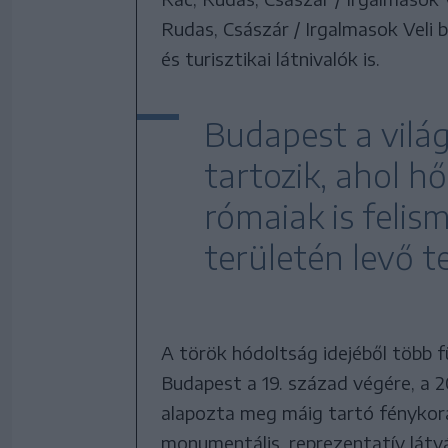
Rudas, Császár / Irgalmasok Veli 
és turisztikai látnivalók is.
Budapest a világ
tartozik, ahol h
rómaiak is felis
területén levő 
A török hódoltság idejéből több 
Budapest a 19. század végére, a 20
alapozta meg máig tartó fénykorá
monumentális, reprezentatív lát