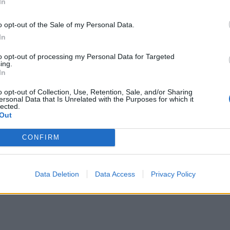
In
o opt-out of the Sale of my Personal Data.
In
to opt-out of processing my Personal Data for Targeted
ing.
In
o opt-out of Collection, Use, Retention, Sale, and/or Sharing
ta heliotermikus tava, a világszenzációnak tartott
ersonal Data that Is Unrelated with the Purposes for which it
lected.
Out
CONFIRM
inthető. Amint a bukaresti
Liszt Intézet
Data Deletion
Data Access
Privacy Policy
t-medencei fürdővilág kiállítás-sorozat hét éve