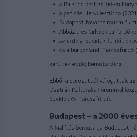
a Balaton partján fekvő Fonyó
a patinás Herkulesfürdő (2021)
Budapest főváros műemlék-für
Abbázia és Cirkvenica fürdőhe
az erdélyi Sóvidék fürdői, Sz
és a burgenlandi Tarcsafürdő 
kerültek eddig bemutatásra.
Ebből a sorozatból válogatták az
Osztrák Kulturális Fórummal köz
Sóvidék és Tarcsafürdő.
Budapest – a 2000 éve
A kiállítás bemutatja Budapest hét
Rác, Rudas, Császár / Irgalmasok V