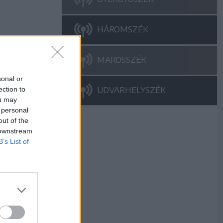
HÁROMSZÉK
MAROSSZÉK
sonal or
ection to
UDVARHELYSZÉK
ou may
 personal
out of the
 downstream
B’s List of