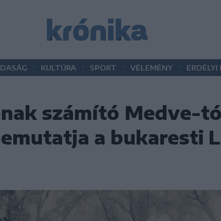
•
•
•
•
DASÁG
KULTÚRA
SPORT
VÉLEMÉNY
ERDÉLYI
ónak számító Medve-tó
bemutatja a bukaresti L