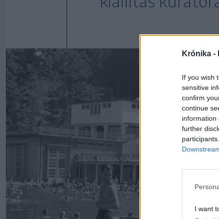
kiállítás kurátor
Krónika -
If you wish 
sensitive in
confirm you
continue se
information 
further disc
participants
Downstream 
Persona
I want t