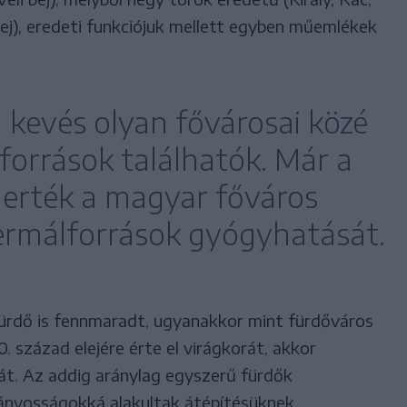
bej), eredeti funkciójuk mellett egyben műemlékek
 kevés olyan fővárosai közé
őforrások találhatók. Már a
merték a magyar főváros
termálforrások gyógyhatását.
fürdő is fennmaradt, ugyanakkor mint fürdőváros
. század elejére érte el virágkorát, akkor
t. Az addig aránylag egyszerű fürdők
ványosságokká alakultak átépítésüknek