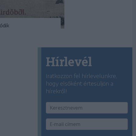
ódik
Hírlevél
Iratkozzon fel hírlevelünkre,
hogy elsőként értesüljön a
hírekről!