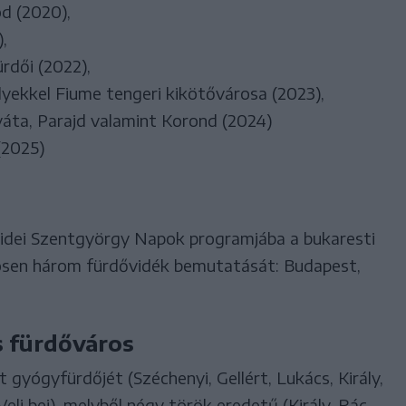
d (2020),
,
dői (2022),
lyekkel Fiume tengeri kikötővárosa (2023),
ováta, Parajd valamint Korond (2024)
(2025)
 idei Szentgyörgy Napok programjába a bukaresti
ösen három fürdővidék bemutatását: Budapest,
s fürdőváros
 gyógyfürdőjét (Széchenyi, Gellért, Lukács, Király,
eli bej), melyből négy török eredetű (Király, Rác,