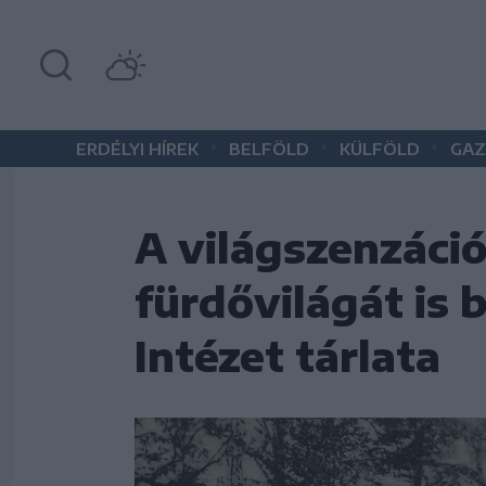
•
•
•
ERDÉLYI HÍREK
BELFÖLD
KÜLFÖLD
GAZ
A világszenzáci
fürdővilágát is 
Intézet tárlata