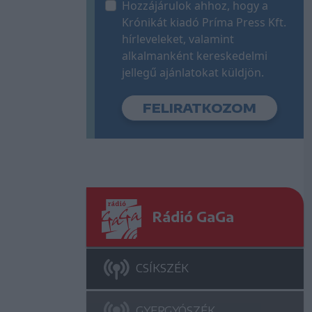
Hozzájárulok ahhoz, hogy a
Krónikát kiadó Príma Press Kft.
hírleveleket, valamint
alkalmanként kereskedelmi
jellegű ajánlatokat küldjön.
Rádió GaGa
CSÍKSZÉK
GYERGYÓSZÉK