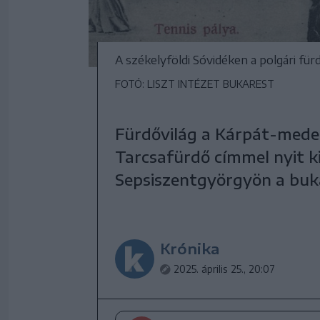
A székelyföldi Sóvidéken a polgári f
FOTÓ: LISZT INTÉZET BUKAREST
Fürdővilág a Kárpát-mede
Tarcsafürdő címmel nyit kiá
Sepsiszentgyörgyön a bukar
Krónika
2025. április 25., 20:07