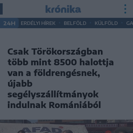
•
•
•
24H
ERDÉLYI HÍREK
BELFÖLD
KÜLFÖLD
G
Csak Törökországban
több mint 8500 halottja
van a földrengésnek,
újabb
segélyszállítmányok
indulnak Romániából