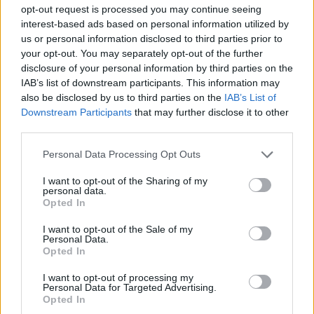
opt-out request is processed you may continue seeing
interest-based ads based on personal information utilized by
us or personal information disclosed to third parties prior to
2026. augusztus 08., szombat
your opt-out. You may separately opt-out of the further
„A legerősebb garancia” –
disclosure of your personal information by third parties on the
Megnevezte államfőjelöltjét a
IAB’s list of downstream participants. This information may
also be disclosed by us to third parties on the
IAB’s List of
Tisza Párt
Downstream Participants
that may further disclose it to other
third parties.
Personal Data Processing Opt Outs
I want to opt-out of the Sharing of my
personal data.
Opted In
I want to opt-out of the Sale of my
Personal Data.
Opted In
I want to opt-out of processing my
Personal Data for Targeted Advertising.
Opted In