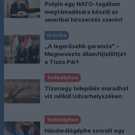
Putyin egy NATO-tagállam
megtámadására készül az
amerikai hírszerzés szerint
Krónika
„A legerősebb garancia” –
Megnevezte államfőjelöltjét
a Tisza Párt
Székelyhon
Tizenegy település maradhat
víz nélkül Udvarhelyszéken
Székelyhon
Húsdarálógépbe szorult egy