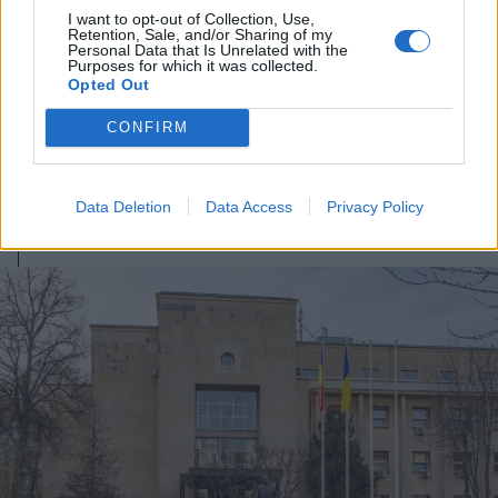
I want to opt-out of Collection, Use,
Retention, Sale, and/or Sharing of my
Personal Data that Is Unrelated with the
Purposes for which it was collected.
Opted Out
2026. augusztus 08., szombat
Putyin egy NATO-tagállam
CONFIRM
megtámadására készül az amerikai
hírszerzés szerint
Data Deletion
Data Access
Privacy Policy