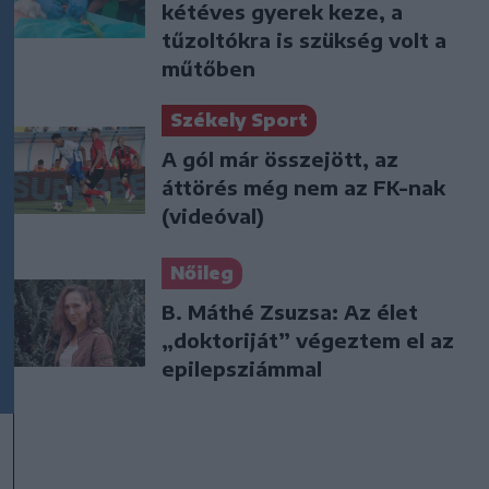
kétéves gyerek keze, a
tűzoltókra is szükség volt a
műtőben
Székely Sport
A gól már összejött, az
áttörés még nem az FK-nak
(videóval)
Nőileg
B. Máthé Zsuzsa: Az élet
„doktoriját” végeztem el az
epilepsziámmal