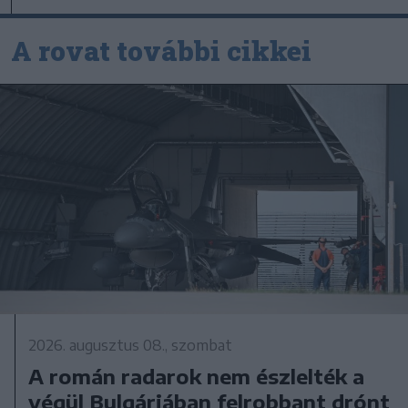
A rovat további cikkei
2026. augusztus 08., szombat
A román radarok nem észlelték a
végül Bulgáriában felrobbant drónt